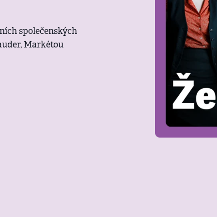
álních společenských
Lauder, Markétou