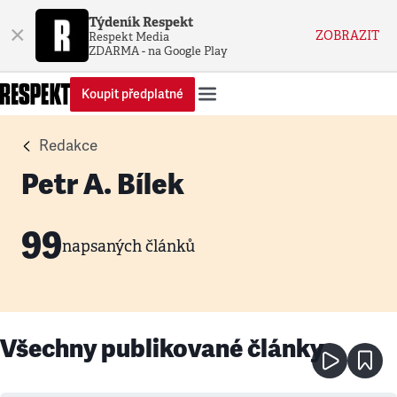
Týdeník Respekt
×
ZOBRAZIT
Respekt Media
ZDARMA - na Google Play
Koupit předplatné
Redakce
Petr A. Bílek
99
napsaných článků
Všechny publikované články