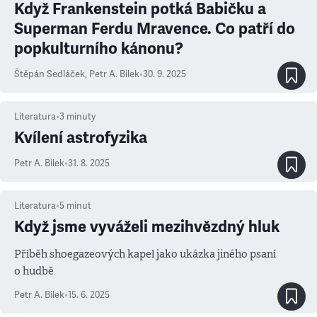
Když Frankenstein potká Babičku a
Superman Ferdu Mravence. Co patří do
popkulturního kánonu?
Štěpán Sedláček
,
Petr A. Bílek
•
30. 9. 2025
Literatura
•
3
minuty
Kvílení astrofyzika
Petr A. Bílek
•
31. 8. 2025
Literatura
•
5
minut
Když jsme vyváželi mezihvězdný hluk
Příběh shoegazeových kapel jako ukázka jiného psaní
o hudbě
Petr A. Bílek
•
15. 6. 2025