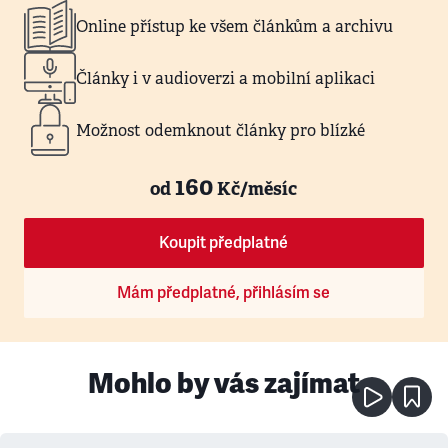
Online přístup ke všem článkům a archivu
Články i v audioverzi a mobilní aplikaci
Možnost odemknout články pro blízké
160
od
Kč/měsíc
Koupit předplatné
Mám předplatné, přihlásím se
Mohlo by vás zajímat