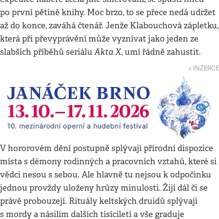
po první pětině knihy. Moc brzo, to se přece nedá udržet
až do konce, zaváhá čtenář. Jenže Klabouchová zápletku,
která při převyprávění může vyznívat jako jeden ze
Akta X
slabších příběhů seriálu
, umí řádně zahustit.
↓ INZERCE
V hororovém dění postupně splývají přírodní dispozice
místa s démony rodinných a pracovních vztahů, které si
vědci nesou s sebou. Ale hlavně tu nejsou k odpočinku
jednou provždy uloženy hrůzy minulosti. Žijí dál či se
právě probouzejí. Rituály keltských druidů splývají
s mordy a násilím dalších tisíciletí a vše graduje