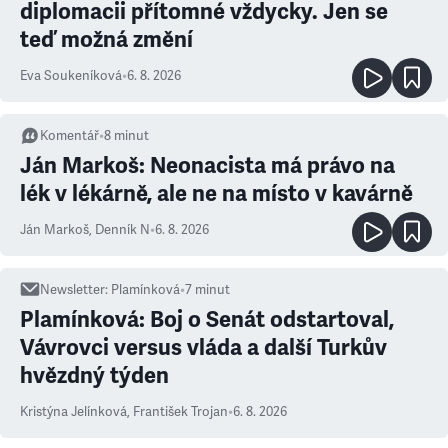
diplomacii přítomné vždycky. Jen se
teď možná změní
Eva Soukeníková
•
6. 8. 2026
Komentář
•
8
minut
Ján Markoš: Neonacista má právo na
lék v lékárně, ale ne na místo v kavárně
Ján Markoš
,
Denník N
•
6. 8. 2026
Newsletter
:
Plamínková
•
7
minut
Plamínková: Boj o Senát odstartoval,
Vávrovci versus vláda a další Turkův
hvězdný týden
Kristýna Jelínková
,
František Trojan
•
6. 8. 2026