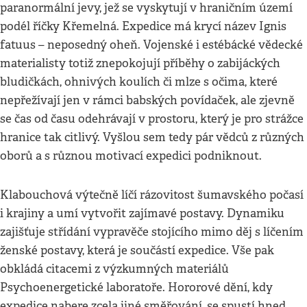
paranormální jevy, jež se vyskytují v hraničním území
podél říčky Křemelná. Expedice má krycí název Ignis
fatuus – neposedný oheň. Vojenské i estébácké vědecké
materialisty totiž znepokojují příběhy o zabijáckých
bludičkách, ohnivých koulích či mlze s očima, které
nepřežívají jen v rámci babských povídaček, ale zjevně
se čas od času odehrávají v prostoru, který je pro strážce
hranice tak citlivý. Vyšlou sem tedy pár vědců z různých
oborů a s různou motivací expedici podniknout.
Klabouchová výtečně líčí rázovitost šumavského počasí
i krajiny a umí vytvořit zajímavé postavy. Dynamiku
zajišťuje střídání vypravěče stojícího mimo děj s líčením
ženské postavy, která je součástí expedice. Vše pak
obkládá citacemi z výzkumných materiálů
Psychoenergetické laboratoře. Hororové dění, kdy
expedice nabere zcela jiné směřování, se spustí hned