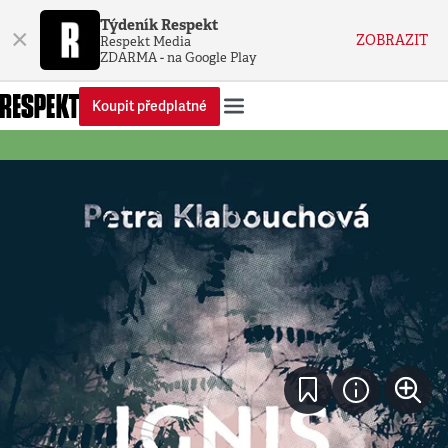
Týdeník Respekt
×
ZOBRAZIT
Respekt Media
ZDARMA - na Google Play
Koupit předplatné