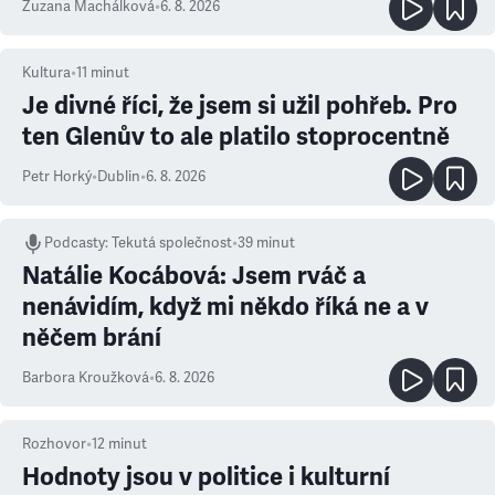
Zuzana Machálková
•
6. 8. 2026
Kultura
•
11
minut
Je divné říci, že jsem si užil pohřeb. Pro
ten Glenův to ale platilo stoprocentně
Petr Horký
•
Dublin
•
6. 8. 2026
Podcasty
:
Tekutá společnost
•
39 minut
Natálie Kocábová: Jsem rváč a
nenávidím, když mi někdo říká ne a v
něčem brání
Barbora Kroužková
•
6. 8. 2026
Rozhovor
•
12
minut
Hodnoty jsou v politice i kulturní