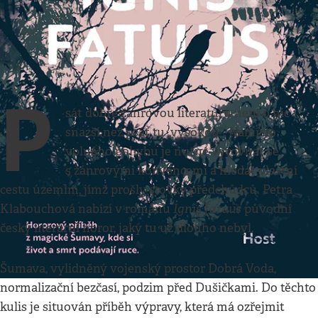
Kultura
•
9. 6. 2024
•
3
minuty
Akta X ze Šumavy
Petr A. Bílek
P
sát dobře žánrovou literaturu není o nic
snazší než psát tu „vysokou“. Namísto
volného pohybu je nutné vyrovnat se
s žánrovými konvencemi a hledat vlastní
cestu územím, jímž prošly stovky předchůdců. Petra
Ignis fatuus
Klabouchová nabízí v románu
původní
český literární horor, jaký tu už dlouho nebyl.
Šumava, vylidněný vojenský prostor Dobrá Voda,
normalizační bezčasí, podzim před Dušičkami. Do těchto
kulis je situován příběh výpravy, která má ozřejmit