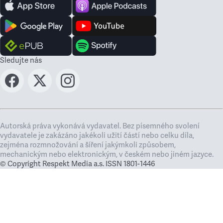
Sledujte nás
Autorská práva vykonává vydavatel. Bez písemného svolení
vydavatele je zakázáno jakékoli užití částí nebo celku díla,
zejména rozmnožování a šíření jakýmkoli způsobem,
mechanickým nebo elektronickým, v českém nebo jiném jazyce.
© Copyright Respekt Media a.s. ISSN 1801-1446