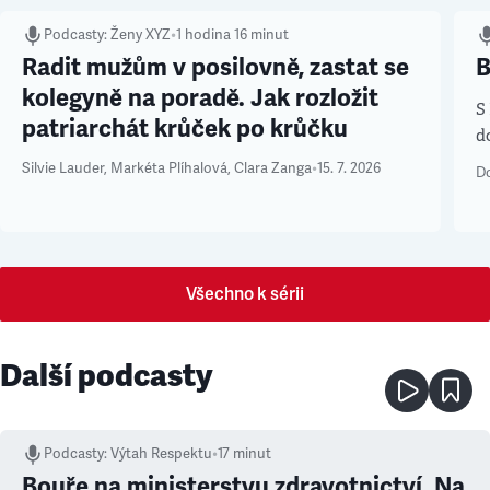
Podcasty
:
Ženy XYZ
•
1 hodina 16 minut
Radit mužům v posilovně, zastat se
B
kolegyně na poradě. Jak rozložit
S
patriarchát krůček po krůčku
d
b
Silvie Lauder
,
Markéta Plíhalová
,
Clara Zanga
•
15. 7. 2026
Do
Všechno k sérii
Další podcasty
Podcasty
:
Výtah Respektu
•
17 minut
Bouře na ministerstvu zdravotnictví. Na