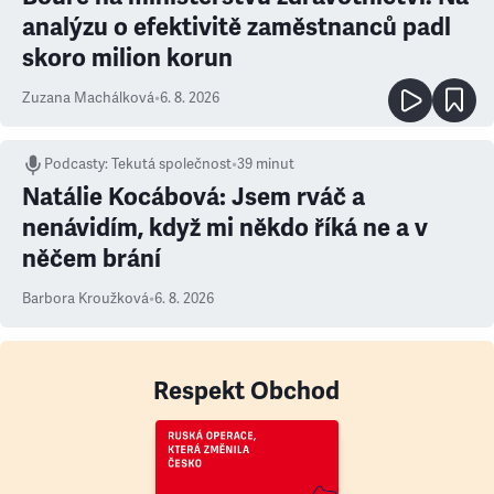
analýzu o efektivitě zaměstnanců padl
skoro milion korun
Zuzana Machálková
•
6. 8. 2026
Podcasty
:
Tekutá společnost
•
39 minut
Natálie Kocábová: Jsem rváč a
nenávidím, když mi někdo říká ne a v
něčem brání
Barbora Kroužková
•
6. 8. 2026
Respekt Obchod