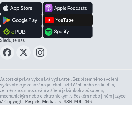
Sledujte nás
Autorská práva vykonává vydavatel. Bez písemného svolení
vydavatele je zakázáno jakékoli užití částí nebo celku díla,
zejména rozmnožování a šíření jakýmkoli způsobem,
mechanickým nebo elektronickým, v českém nebo jiném jazyce.
© Copyright Respekt Media a.s. ISSN 1801-1446