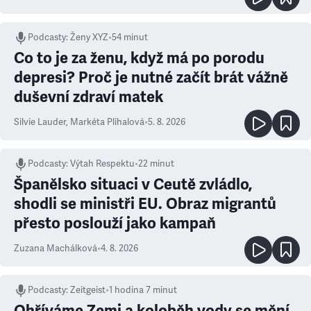
Podcasty
:
Ženy XYZ
•
54 minut
Co to je za ženu, když má po porodu
depresi? Proč je nutné začít brát vážně
duševní zdraví matek
Silvie Lauder
,
Markéta Plíhalová
•
5. 8. 2026
Podcasty
:
Výtah Respektu
•
22 minut
Španělsko situaci v Ceutě zvládlo,
shodli se ministři EU. Obraz migrantů
přesto poslouží jako kampaň
Zuzana Machálková
•
4. 8. 2026
Podcasty
:
Zeitgeist
•
1 hodina 7 minut
Ohříváme Zemi a koloběh vody se mění.