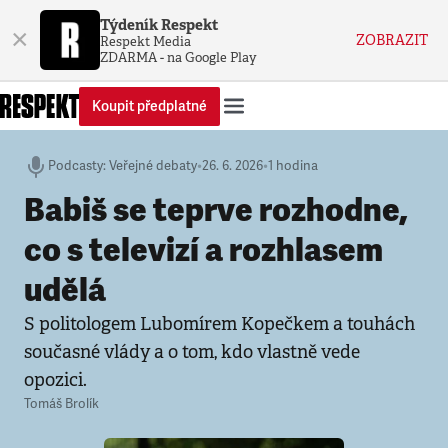
Týdeník Respekt
×
ZOBRAZIT
Respekt Media
ZDARMA - na Google Play
Koupit předplatné
Podcasty
:
Veřejné debaty
•
26. 6. 2026
•
1 hodina
Babiš se teprve rozhodne,
co s televizí a rozhlasem
udělá
S politologem Lubomírem Kopečkem a touhách
současné vlády a o tom, kdo vlastně vede
opozici.
Tomáš Brolík