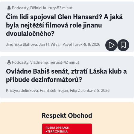
Podcasty
:
Dělníci kultury
•
52 minut
Čím lidi spojoval Glen Hansard? A jaká
byla nejtěžší filmová role jinanu
dvoulaločného?
Jindřiška Bláhová
,
Jan H. Vitvar
,
Pavel Turek
•
8. 8. 2026
Podcasty
:
Vládneme, nerušit
•
42 minut
Ovládne Babiš senát, ztratí Láska klub a
přibude dezinformátorů?
Kristýna Jelínková
,
František Trojan
,
Filip Zelenka
•
7. 8. 2026
Respekt Obchod