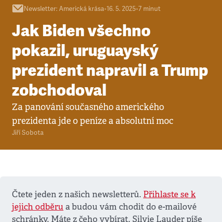
Newsletter
:
Americká krása
•
16. 5. 2025
•
7
minut
Jak Biden všechno
pokazil, uruguayský
prezident napravil a Trump
zobchodoval
Za panování současného amerického
prezidenta jde o peníze a absolutní moc
Jiří Sobota
Čtete jeden z našich newsletterů.
Přihlaste se k
jejich odběru
a budou vám chodit do e-mailové
schránky. Máte z čeho vybírat. Silvie Lauder píše