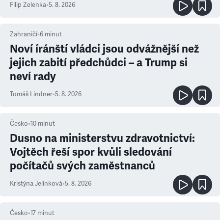
Filip Zelenka
•
5. 8. 2026
Zahraničí
•
6
minut
Noví íránští vládci jsou odvážnější než
jejich zabití předchůdci – a Trump si
neví rady
Tomáš Lindner
•
5. 8. 2026
Česko
•
10
minut
Dusno na ministerstvu zdravotnictví:
Vojtěch řeší spor kvůli sledování
počítačů svých zaměstnanců
Kristýna Jelínková
•
5. 8. 2026
Česko
•
17
minut