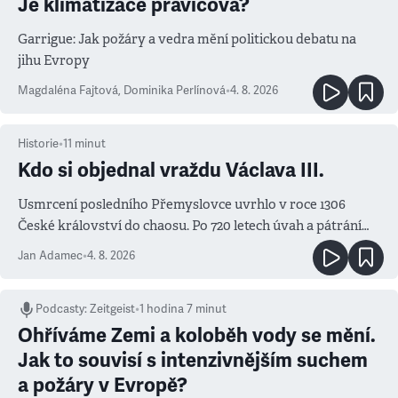
Je klimatizace pravicová?
Garrigue: Jak požáry a vedra mění politickou debatu na
jihu Evropy
Magdaléna Fajtová
,
Dominika Perlínová
•
4. 8. 2026
Historie
•
11
minut
Kdo si objednal vraždu Václava III.
Usmrcení posledního Přemyslovce uvrhlo v roce 1306
České království do chaosu. Po 720 letech úvah a pátrání
známe jména podezřelých
Jan Adamec
•
4. 8. 2026
Podcasty
:
Zeitgeist
•
1 hodina 7 minut
Ohříváme Zemi a koloběh vody se mění.
Jak to souvisí s intenzivnějším suchem
a požáry v Evropě?