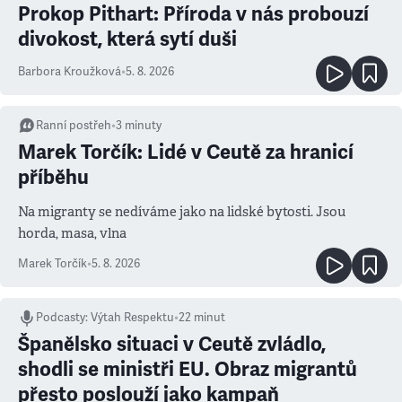
Prokop Pithart: Příroda v nás probouzí
divokost, která sytí duši
Barbora Kroužková
•
5. 8. 2026
Ranní postřeh
•
3
minuty
Marek Torčík: Lidé v Ceutě za hranicí
příběhu
Na migranty se nedíváme jako na lidské bytosti. Jsou
horda, masa, vlna
Marek Torčík
•
5. 8. 2026
Podcasty
:
Výtah Respektu
•
22 minut
Španělsko situaci v Ceutě zvládlo,
shodli se ministři EU. Obraz migrantů
přesto poslouží jako kampaň