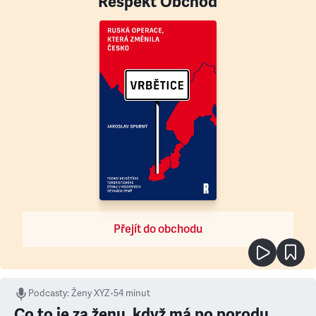
Respekt Obchod
Přejít do obchodu
Podcasty
:
Ženy XYZ
•
54 minut
Co to je za ženu, když má po porodu