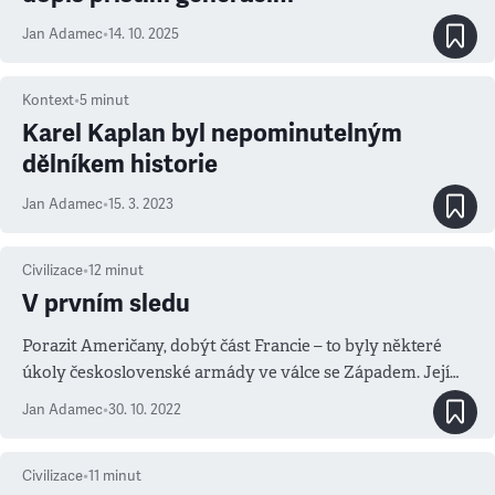
Jan Adamec
•
14. 10. 2025
Kontext
•
5
minut
Karel Kaplan byl nepominutelným
dělníkem historie
Jan Adamec
•
15. 3. 2023
Civilizace
•
12
minut
V prvním sledu
Porazit Američany, dobýt část Francie – to byly některé
úkoly československé armády ve válce se Západem. Její
ztráty měly dosáhnout až sedmdesáti procent.
Jan Adamec
•
30. 10. 2022
Civilizace
•
11
minut