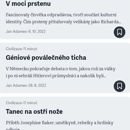
V moci prstenu
Fascinovaly člověka odpradávna, tvoří součást kulturní
identity. Čím prsteny přitahovaly velikány jako Richarda
Wagnera a Johna R. R. Tolkiena?
Jan Adamec
•
9. 10. 2022
Civilizace
•
11
minut
Géniové poválečného ticha
V Německu pokračuje debata o tom, jakou roli za války
i po ní sehráli Hitlerovi průmyslníci a nakolik byli
potrestáni
Jan Adamec
•
28. 8. 2022
Civilizace
•
11
minut
Tanec na ostří nože
Příběh Josephine Baker, umělkyně, rebelky a hrdinky
odboje