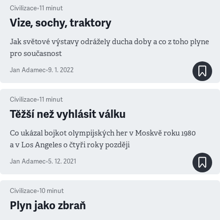
Civilizace
•
11
minut
Vize, sochy, traktory
Jak světové výstavy odrážely ducha doby a co z toho plyne
pro současnost
Jan Adamec
•
9. 1. 2022
Civilizace
•
11
minut
Těžší než vyhlásit válku
Co ukázal bojkot olympijských her v Moskvě roku 1980
a v Los Angeles o čtyři roky později
Jan Adamec
•
5. 12. 2021
Civilizace
•
10
minut
Plyn jako zbraň