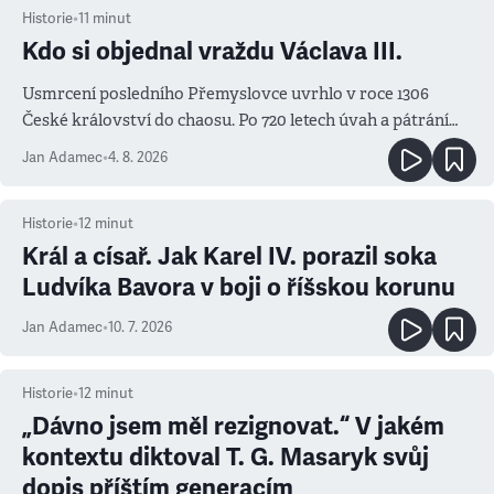
Historie
•
11
minut
Kdo si objednal vraždu Václava III.
Usmrcení posledního Přemyslovce uvrhlo v roce 1306
České království do chaosu. Po 720 letech úvah a pátrání
známe jména podezřelých
Jan Adamec
•
4. 8. 2026
Historie
•
12
minut
Král a císař. Jak Karel IV. porazil soka
Ludvíka Bavora v boji o říšskou korunu
Jan Adamec
•
10. 7. 2026
Historie
•
12
minut
„Dávno jsem měl rezignovat.“ V jakém
kontextu diktoval T. G. Masaryk svůj
dopis příštím generacím