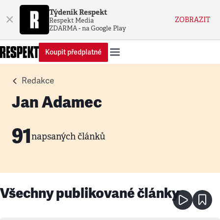
Týdeník Respekt
×
ZOBRAZIT
Respekt Media
ZDARMA - na Google Play
Koupit předplatné
Redakce
Jan Adamec
91
napsaných článků
Všechny publikované články