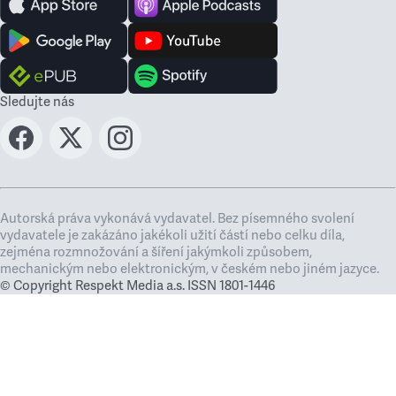
Sledujte nás
Autorská práva vykonává vydavatel. Bez písemného svolení
vydavatele je zakázáno jakékoli užití částí nebo celku díla,
zejména rozmnožování a šíření jakýmkoli způsobem,
mechanickým nebo elektronickým, v českém nebo jiném jazyce.
© Copyright Respekt Media a.s. ISSN 1801-1446