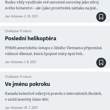
Rusko vždy využívalo své nerostné suroviny jako zdroj
svého bohatství – ale i jako prostředek nátlaku na jiné
státy. Jak hledět historickou optikou na rodící se plynovou
Jan Adamec
•
3. 10. 2021
krizi?
Civilizace
•
11
minut
Poslední helikoptéra
Příběh amerického ústupu z Jižního Vietnamu připomíná
vážnost dilemat, která Spojené státy nyní řeší
v Afghánistánu
Jan Adamec
•
1. 8. 2021
Civilizace
•
11
minut
Ve jménu pokroku
Kanada bolestivě odkrývá pravdu o internátních školách,
v nichž zemřely tisíce dětí
Jan Adamec
•
18. 7. 2021