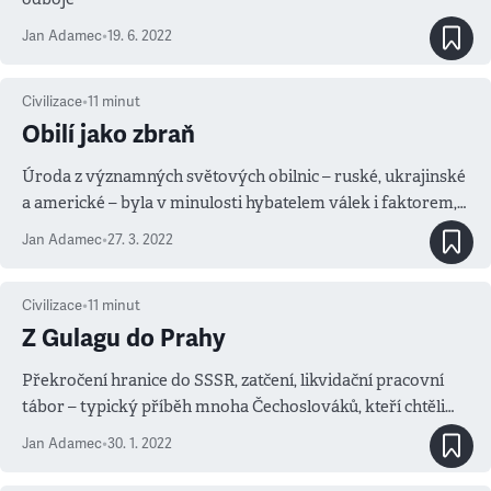
Jan Adamec
•
19. 6. 2022
Civilizace
•
11
minut
Obilí jako zbraň
Úroda z významných světových obilnic – ruské, ukrajinské
a americké – byla v minulosti hybatelem válek i faktorem,
který je pomáhal rozhodnout
Jan Adamec
•
27. 3. 2022
Civilizace
•
11
minut
Z Gulagu do Prahy
Překročení hranice do SSSR, zatčení, likvidační pracovní
tábor – typický příběh mnoha Čechoslováků, kteří chtěli
bojovat proti Hitlerovi. Před 80 lety dostali šanci jít umírat
Jan Adamec
•
30. 1. 2022
za svou vlast.