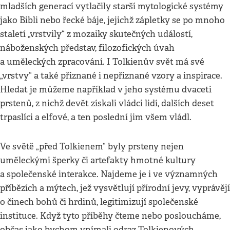
mladších generací vytlačily starší mytologické systémy
jako Bibli nebo řecké báje, jejichž zápletky se po mnoho
staletí „vrstvily“ z mozaiky skutečných událostí,
náboženských představ, filozofických úvah
a uměleckých zpracování. I Tolkienův svět má své
„vrstvy“ a také přiznané i nepřiznané vzory a inspirace.
Hledat je můžeme například v jeho systému dvaceti
prstenů, z nichž devět získali vládci lidí, dalších deset
trpaslíci a elfové, a ten poslední jim všem vládl.
Ve světě „před Tolkienem“ byly prsteny nejen
uměleckými šperky či artefakty hmotné kultury
a společenské interakce. Najdeme je i ve významných
příbězích a mýtech, jež vysvětlují přírodní jevy, vyprávějí
o činech bohů či hrdinů, legitimizují společenské
instituce. Když tyto příběhy čteme nebo posloucháme,
občas jako bychom vnímali odraz Tolkienových