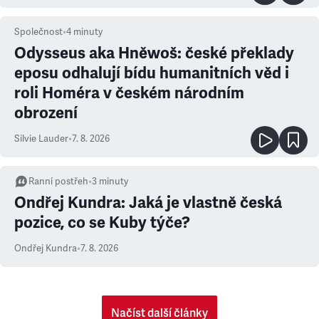
Společnost
•
4
minuty
Odysseus aka Hněwoš: české překlady
eposu odhalují bídu humanitních věd i
roli Homéra v českém národním
obrození
Silvie Lauder
•
7. 8. 2026
Ranní postřeh
•
3
minuty
Ondřej Kundra: Jaká je vlastně česká
pozice, co se Kuby týče?
Ondřej Kundra
•
7. 8. 2026
Načíst další články