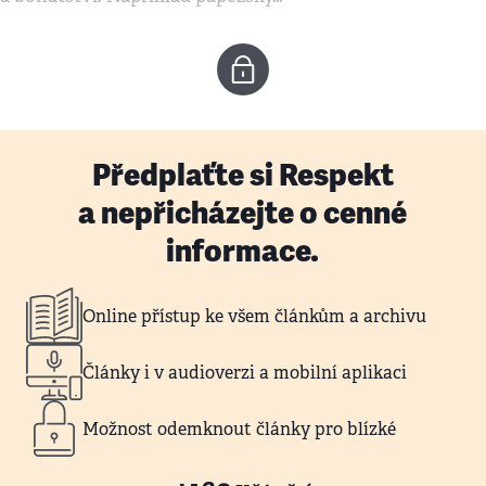
Předplaťte si Respekt
a nepřicházejte o cenné
informace.
Online přístup ke všem článkům a archivu
Články i v audioverzi a mobilní aplikaci
Možnost odemknout články pro blízké