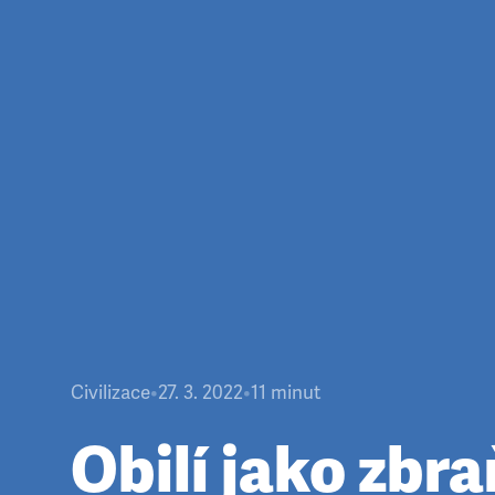
Civilizace
•
27. 3. 2022
•
11
minut
Obilí jako zbra