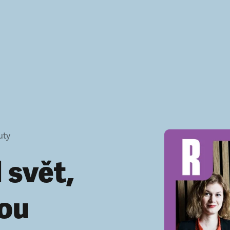
uty
 svět,
ou