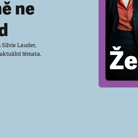
ě ne
d
 Silvie Lauder,
 aktuální témata.