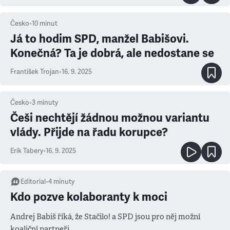
Česko
•
10
minut
Já to hodim SPD, manžel Babišovi.
Konečná? Ta je dobrá, ale nedostane se
František Trojan
•
16. 9. 2025
Česko
•
3
minuty
Češi nechtějí žádnou možnou variantu
vlády. Přijde na řadu korupce?
Erik Tabery
•
16. 9. 2025
Editorial
•
4
minuty
Kdo pozve kolaboranty k moci
Andrej Babiš říká, že Stačilo! a SPD jsou pro něj možní
koaliční partneři