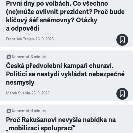
První dny po volbách. Co všechno
(ne)může ovlivnit prezident? Proč bude
klíčový šéf sněmovny? Otázky
a odpovědi
František Trojan
•
26. 9. 2025
Komentář
•
3
minuty
Česká předvolební kampaň churaví.
Politici se nestydí vykládat nebezpečné
nesmysly
Marek Švehla
•
25. 9. 2025
Komentář
•
4
minuty
Proč Rakušanovi nevyšla nabídka na
„mobilizaci spoluprací“