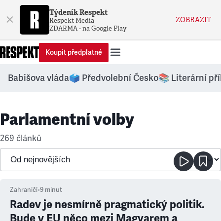
Týdeník Respekt
×
ZOBRAZIT
Respekt Media
ZDARMA - na Google Play
Koupit předplatné
Babišova vláda
🗳️ Předvolební Česko
📚 Literární př
Parlamentní volby
269 článků
Zahraničí
•
9
minut
Radev je nesmírně pragmatický politik.
Bude v EU něco mezi Magyarem a