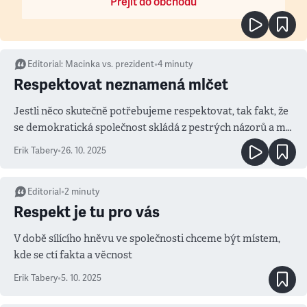
Přejít do obchodu
Editorial
:
Macinka vs. prezident
•
4
minuty
Respektovat neznamená mlčet
Jestli něco skutečně potřebujeme respektovat, tak fakt, že
se demokratická společnost skládá z pestrých názorů a má
různé nezávislé instituce, které se vzájemně kontrolují
Erik Tabery
•
26. 10. 2025
Editorial
•
2
minuty
Respekt je tu pro vás
V době sílícího hněvu ve společnosti chceme být místem,
kde se ctí fakta a věcnost
Erik Tabery
•
5. 10. 2025