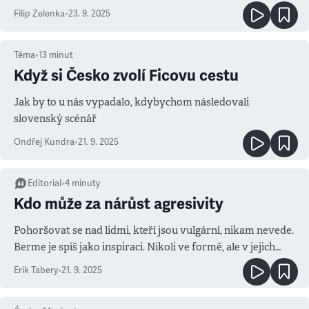
Filip Zelenka
•
23. 9. 2025
Téma
•
13
minut
Když si Česko zvolí Ficovu cestu
Jak by to u nás vypadalo, kdybychom následovali
slovenský scénář
Ondřej Kundra
•
21. 9. 2025
Editorial
•
4
minuty
Kdo může za nárůst agresivity
Pohoršovat se nad lidmi, kteří jsou vulgární, nikam nevede.
Berme je spíš jako inspiraci. Nikoli ve formě, ale v jejich
přesvědčení, že právě teď se hraje o všechno
Erik Tabery
•
21. 9. 2025