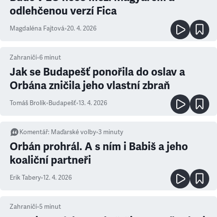
odlehčenou verzí Fica
Magdaléna Fajtová
•
20. 4. 2026
Zahraničí
•
6
minut
Jak se Budapešť ponořila do oslav a
Orbána zničila jeho vlastní zbraň
Tomáš Brolík
•
Budapešť
•
13. 4. 2026
Komentář
:
Maďarské volby
•
3
minuty
Orbán prohrál. A s ním i Babiš a jeho
koaliční partneři
Erik Tabery
•
12. 4. 2026
Zahraničí
•
5
minut