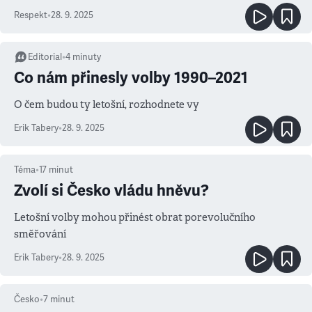
Respekt
•
28. 9. 2025
Editorial
•
4
minuty
Co nám přinesly volby 1990–2021
O čem budou ty letošní, rozhodnete vy
Erik Tabery
•
28. 9. 2025
Téma
•
17
minut
Zvolí si Česko vládu hněvu?
Letošní volby mohou přinést obrat porevolučního
směřování
Erik Tabery
•
28. 9. 2025
Česko
•
7
minut