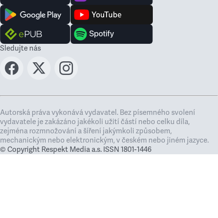
Sledujte nás
Autorská práva vykonává vydavatel. Bez písemného svolení
vydavatele je zakázáno jakékoli užití částí nebo celku díla,
zejména rozmnožování a šíření jakýmkoli způsobem,
mechanickým nebo elektronickým, v českém nebo jiném jazyce.
© Copyright Respekt Media a.s. ISSN 1801-1446