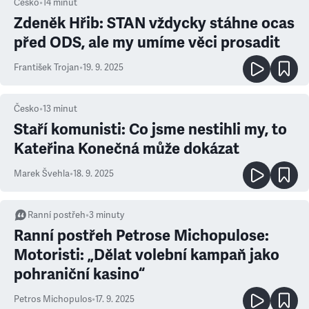
Česko
•
14
minut
Zdeněk Hřib: STAN vždycky stáhne ocas
před ODS, ale my umíme věci prosadit
František Trojan
•
19. 9. 2025
Česko
•
13
minut
Staří komunisti: Co jsme nestihli my, to
Kateřina Konečná může dokázat
Marek Švehla
•
18. 9. 2025
Ranní postřeh
•
3
minuty
Ranní postřeh Petrose Michopulose:
Motoristi: „Dělat volební kampaň jako
pohraniční kasino“
Petros Michopulos
•
17. 9. 2025