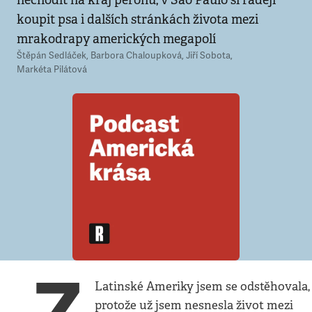
nechodit na kraj peronu, v São Paulo si raději
koupit psa i dalších stránkách života mezi
mrakodrapy amerických megapolí
Štěpán Sedláček
,
Barbora Chaloupková
,
Jiří Sobota
,
Markéta Pilátová
Latinské Ameriky jsem se odstěhovala,
protože už jsem nesnesla život mezi