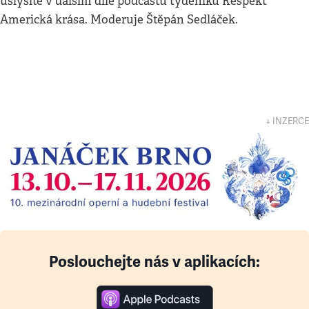
uslyšíte v dalším díle podcastu týdeníku Respekt
Americká krása. Moderuje Štěpán Sedláček.
↓ INZERCE
Poslouchejte nás v aplikacích: