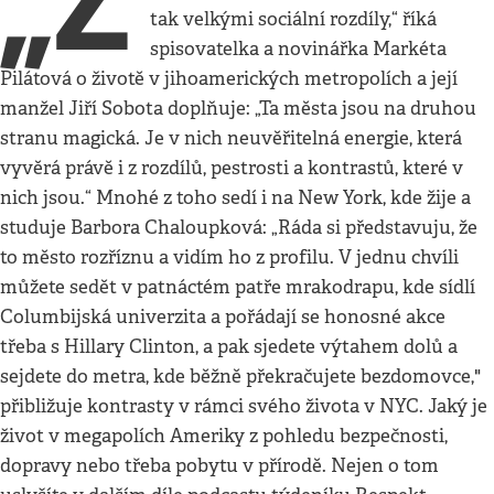
„Z
tak velkými sociální rozdíly,“ říká
spisovatelka a novinářka Markéta
Pilátová o životě v jihoamerických metropolích a její
manžel Jiří Sobota doplňuje: „Ta města jsou na druhou
stranu magická. Je v nich neuvěřitelná energie, která
vyvěrá právě i z rozdílů, pestrosti a kontrastů, které v
nich jsou.“ Mnohé z toho sedí i na New York, kde žije a
studuje Barbora Chaloupková: „Ráda si představuju, že
to město rozříznu a vidím ho z profilu. V jednu chvíli
můžete sedět v patnáctém patře mrakodrapu, kde sídlí
Columbijská univerzita a pořádají se honosné akce
třeba s Hillary Clinton, a pak sjedete výtahem dolů a
sejdete do metra, kde běžně překračujete bezdomovce,"
přibližuje kontrasty v rámci svého života v NYC. Jaký je
život v megapolích Ameriky z pohledu bezpečnosti,
dopravy nebo třeba pobytu v přírodě. Nejen o tom