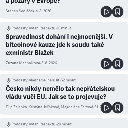
a požáry v Evropě?
Štěpán Sedláček
•
4. 8. 2026
Podcasty
:
Výtah Respektu
•
16 minut
Spravedlnost dohání i nejmocnější. V
bitcoinové kauze jde k soudu také
exministr Blažek
Zuzana Machálková
•
3. 8. 2026
Podcasty
:
Vládneme, nerušit
•
52 minut
Česko nikdy nemělo tak nepřátelskou
vládu vůči EU. Jak se to projevuje?
Filip Zelenka
,
Kristýna Jelínková
,
Magdaléna Fajtová
•
31. 7. 2026
Podcasty
:
Výtah Respektu
•
20 minut