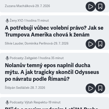
Zuzana Machálková
•
29. 7. 2026
Ženy XYZ
•
1 hodina 11 minut
A potřebují vůbec volební právo? Jak se
Trumpova Amerika chová k ženám
Silvie Lauder
,
Dominika Perlínová
•
29. 7. 2026
Podcasty
:
Zeitgeist
•
1 hodina 35 minut
Nolanův temný epos naplnil ducha
mýtu. A jak tragicky skončil Odysseus
po návratu podle Římanů?
Štěpán Sedláček
•
28. 7. 2026
Podcasty
:
Výtah Respektu
•
19 minut