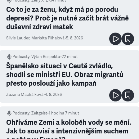
Podcasty
:
Ženy XYZ
•
54 minut
Co to je za ženu, když má po porodu
depresi? Proč je nutné začít brát vážně
duševní zdraví matek
Silvie Lauder
,
Markéta Plíhalová
•
5. 8. 2026
Podcasty
:
Výtah Respektu
•
22 minut
Španělsko situaci v Ceutě zvládlo,
shodli se ministři EU. Obraz migrantů
přesto poslouží jako kampaň
Zuzana Machálková
•
4. 8. 2026
Podcasty
:
Zeitgeist
•
1 hodina 7 minut
Ohříváme Zemi a koloběh vody se mění.
Jak to souvisí s intenzivnějším suchem