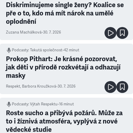
Diskriminujeme single ženy? Koalice se
pře o to, kdo má mít nárok na umělé
oplodnění
Zuzana Machálková
•
30. 7. 2026
Podcasty
:
Tekutá společnost
•
42 minut
Prokop Pithart: Je krásné pozorovat,
jak děti v přírodě rozkvétají a odhazují
masky
Respekt
,
Barbora Kroužková
•
30. 7. 2026
Podcasty
:
Výtah Respektu
•
16 minut
Roste sucho a přibývá požárů. Může za
to i žíznivá atmosféra, vyplývá z nové
vědecké studie