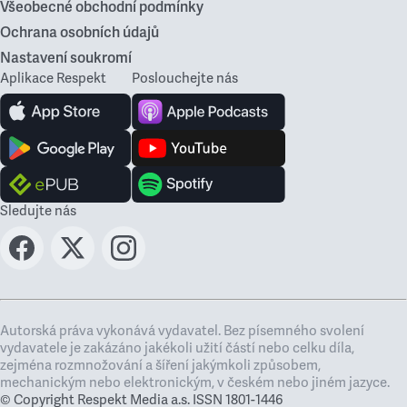
Všeobecné obchodní podmínky
Ochrana osobních údajů
Nastavení soukromí
Aplikace Respekt
Poslouchejte nás
Sledujte nás
Autorská práva vykonává vydavatel. Bez písemného svolení
vydavatele je zakázáno jakékoli užití částí nebo celku díla,
zejména rozmnožování a šíření jakýmkoli způsobem,
mechanickým nebo elektronickým, v českém nebo jiném jazyce.
© Copyright Respekt Media a.s. ISSN 1801-1446