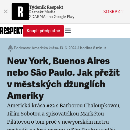
Týdeník Respekt
×
ZOBRAZIT
Respekt Media
ZDARMA - na Google Play
Koupit předplatné
Podcasty
:
Americká krása
•
13. 6. 2024
•
1 hodina 8 minut
New York, Buenos Aires
nebo São Paulo. Jak přežít
v městských džunglích
Ameriky
Americká krása #22 s Barborou Chaloupkovou,
Jiřím Sobotou a spisovatelkou Markétou
Pilátovou o tom proč v newyorském metru