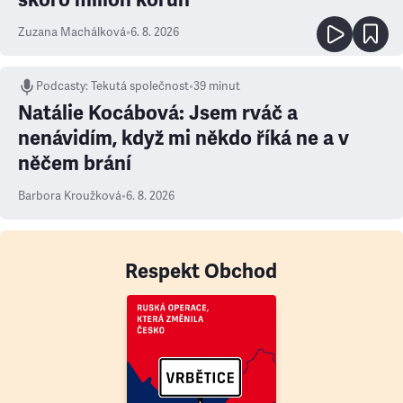
Zuzana Machálková
•
6. 8. 2026
Podcasty
:
Tekutá společnost
•
39 minut
Natálie Kocábová: Jsem rváč a
nenávidím, když mi někdo říká ne a v
něčem brání
Barbora Kroužková
•
6. 8. 2026
Respekt Obchod