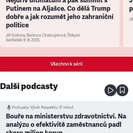
Nejdřív ultimátum a pak summit s
J
Putinem na Aljašce. Co dělá Trump
p
dobře a jak rozumět jeho zahraniční
Ji
politice
Jiří Sobota
,
Barbora Chaloupková
,
Štěpán
Sedláček
•
9. 8. 2025
Všechno k sérii
Další podcasty
Podcasty
:
Výtah Respektu
•
17 minut
Bouře na ministerstvu zdravotnictví. Na
analýzu o efektivitě zaměstnanců padl
skoro milion korun