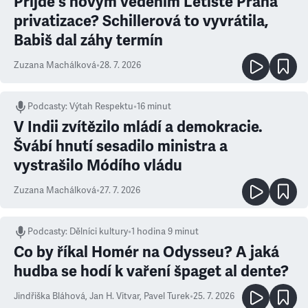
Přijde s novým vedením Letiště Praha
privatizace? Schillerová to vyvrátila,
Babiš dal záhy termín
Zuzana Machálková
•
28. 7. 2026
Podcasty
:
Výtah Respektu
•
16 minut
V Indii zvítězilo mládí a demokracie.
Švábí hnutí sesadilo ministra a
vystrašilo Módího vládu
Zuzana Machálková
•
27. 7. 2026
Podcasty
:
Dělníci kultury
•
1 hodina 9 minut
Co by říkal Homér na Odysseu? A jaká
hudba se hodí k vaření špaget al dente?
Jindřiška Bláhová
,
Jan H. Vitvar
,
Pavel Turek
•
25. 7. 2026