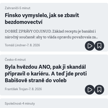
Zahraničí
•
5
minut
Finsko vymyslelo, jak se zbavit
bezdomovectví
DOBRÉ ZPRÁVY ODJINUD. Základ receptu je banální i
náročný současně: aby to vláda opravdu považovala za
prioritu
Tomáš Lindner
•
7. 8. 2026
Česko
•
6
minut
Byla hvězdou ANO, pak ji skandál
připravil o kariéru. A teď jde proti
Babišově straně do voleb
František Trojan
•
7. 8. 2026
Společnost
•
4
minuty