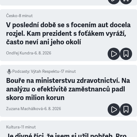
Česko
•
8
minut
V poslední době se s focením aut docela
rozjel. Kam prezident s foťákem vyráží,
často neví ani jeho okolí
Ondřej Kundra
•
6. 8. 2026
Podcasty
:
Výtah Respektu
•
17 minut
Bouře na ministerstvu zdravotnictví. Na
analýzu o efektivitě zaměstnanců padl
skoro milion korun
Zuzana Machálková
•
6. 8. 2026
Kultura
•
11
minut
Je divné říci, že jsem si užil pohřeb. Pro