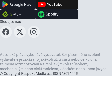
Sledujte nás
Autorská práva vykonává vydavatel. Bez písemného svolení
vydavatele je zakázáno jakékoli užití částí nebo celku díla,
zejména rozmnožování a šíření jakýmkoli způsobem,
mechanickým nebo elektronickým, v českém nebo jiném jazyce.
© Copyright Respekt Media a.s. ISSN 1801-1446