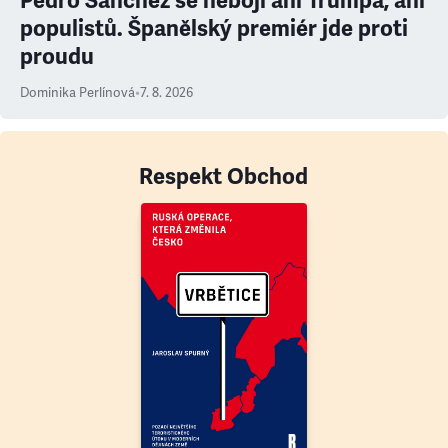
Pedro Sanchéz se nebojí ani Trumpa, ani
populistů. Španělský premiér jde proti
proudu
Dominika Perlínová
•
7. 8. 2026
Respekt Obchod