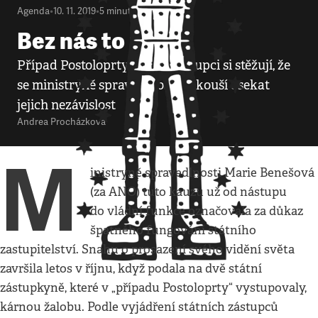
Agenda
•
10. 11. 2019
•
5
minut
Bez nás to nejde
Případ Postoloprty: státní zástupci si stěžují, že
se ministryně spravedlnosti pokouší osekat
jejich nezávislost
Andrea Procházková
M
inistryně spravedlnosti Marie Benešová
(za ANO) tuto kauzu už od nástupu
do vládní funkce označovala za důkaz
špatného fungování státního
zastupitelství. Snahu o prosazení svého vidění světa
završila letos v říjnu, když podala na dvě státní
zástupkyně, které v „případu Postoloprty“ vystupovaly,
kárnou žalobu. Podle vyjádření státních zástupců