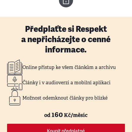
Předplaťte si Respekt
a nepřicházejte o cenné
informace.
Online přístup ke všem článkům a archivu
Články i v audioverzi a mobilní aplikaci
Možnost odemknout články pro blízké
160
od
Kč/měsíc
Koupit předplatné