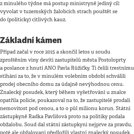
z minulého týdne má postup ministryně jediný cíl:
vyvolat v tuzemských žalobcích strach pouštět se
do (politicky) citlivých kauz.
Základní kámen
Případ začal v roce 2015 a skončil letos u soudu
zproštěním viny devíti zastupitelů města Postoloprty
a poslance z hnutí ANO Pavla Růžičky. Ti čelili trestnímu
stíhání za to, že v minulém volebním období schválili
prodej obecního domu za údajně nevýhodnou cenu.
Znalecký posudek, který během vyšetřování u znalce
opatřila policie, poukazoval na to, že zastupitelé prodali
nemovitost pod cenou, a to o půl milionu korun. Státní
zástupkyně Radka Pavlišová proto na politiky podala
obžalobu. Soud dal státní zástupkyni nejprve za pravdu,
poté ale obžalovaní předložili vlastní znalecký posudek,