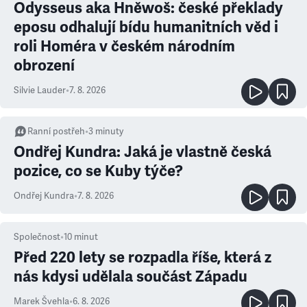
Odysseus aka Hněwoš: české překlady
eposu odhalují bídu humanitních věd i
roli Homéra v českém národním
obrození
Silvie Lauder
•
7. 8. 2026
Ranní postřeh
•
3
minuty
Ondřej Kundra: Jaká je vlastně česká
pozice, co se Kuby týče?
Ondřej Kundra
•
7. 8. 2026
Společnost
•
10
minut
Před 220 lety se rozpadla říše, která z
nás kdysi udělala součást Západu
Marek Švehla
•
6. 8. 2026