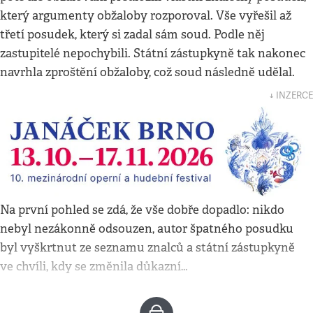
který argumenty obžaloby rozporoval. Vše vyřešil až
třetí posudek, který si zadal sám soud. Podle něj
zastupitelé nepochybili. Státní zástupkyně tak nakonec
navrhla zproštění obžaloby, což soud následně udělal.
↓ INZERCE
Na první pohled se zdá, že vše dobře dopadlo: nikdo
nebyl nezákonně odsouzen, autor špatného posudku
byl vyškrtnut ze seznamu znalců a státní zástupkyně
ve chvíli, kdy se změnila důkazní…