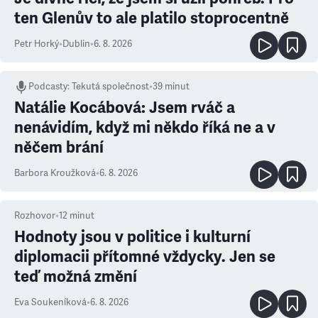
ten Glenův to ale platilo stoprocentně
Petr Horký
•
Dublin
•
6. 8. 2026
Podcasty
:
Tekutá společnost
•
39 minut
Natálie Kocábová: Jsem rváč a
nenávidím, když mi někdo říká ne a v
něčem brání
Barbora Kroužková
•
6. 8. 2026
Rozhovor
•
12
minut
Hodnoty jsou v politice i kulturní
diplomacii přítomné vždycky. Jen se
teď možná změní
Eva Soukeníková
•
6. 8. 2026