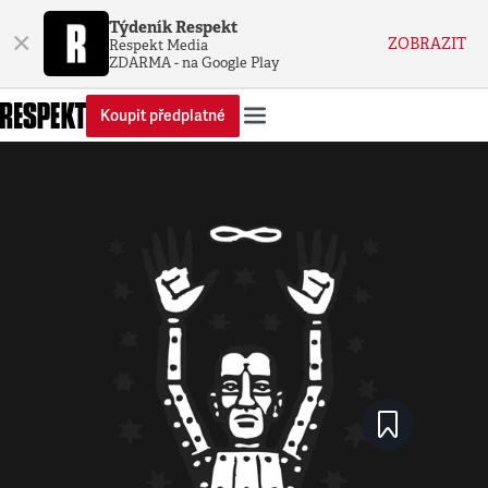
Týdeník Respekt
×
ZOBRAZIT
Respekt Media
ZDARMA - na Google Play
Koupit předplatné