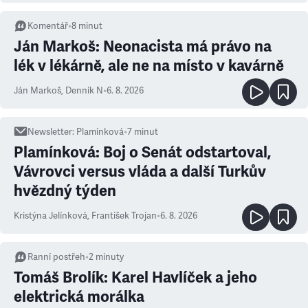
Komentář
•
8
minut
Ján Markoš: Neonacista má právo na
lék v lékárně, ale ne na místo v kavárně
Ján Markoš
,
Denník N
•
6. 8. 2026
Newsletter
:
Plamínková
•
7
minut
Plamínková: Boj o Senát odstartoval,
Vávrovci versus vláda a další Turkův
hvězdný týden
Kristýna Jelínková
,
František Trojan
•
6. 8. 2026
Ranní postřeh
•
2
minuty
Tomáš Brolík: Karel Havlíček a jeho
elektrická morálka