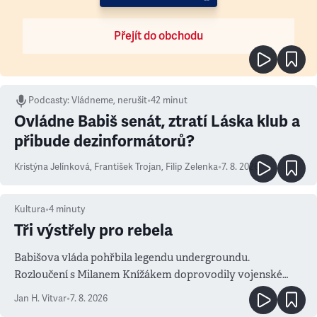
Přejít do obchodu
Podcasty
:
Vládneme, nerušit
•
42 minut
Ovládne Babiš senát, ztratí Láska klub a
přibude dezinformátorů?
Kristýna Jelínková
,
František Trojan
,
Filip Zelenka
•
7. 8. 2026
Kultura
•
4
minuty
Tři výstřely pro rebela
Babišova vláda pohřbila legendu undergroundu.
Rozloučení s Milanem Knížákem doprovodily vojenské
salvy i kritika pokrokářů
Jan H. Vitvar
•
7. 8. 2026