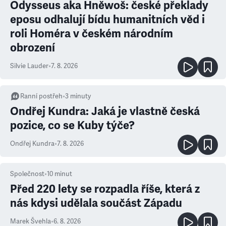
Odysseus aka Hněwoš: české překlady
eposu odhalují bídu humanitních věd i
roli Homéra v českém národním
obrození
Silvie Lauder
•
7. 8. 2026
Ranní postřeh
•
3
minuty
Ondřej Kundra: Jaká je vlastně česká
pozice, co se Kuby týče?
Ondřej Kundra
•
7. 8. 2026
Společnost
•
10
minut
Před 220 lety se rozpadla říše, která z
nás kdysi udělala součást Západu
Marek Švehla
•
6. 8. 2026