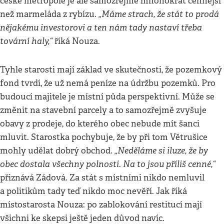
české metropole je ale samozřejmě mnohokrát cennější
„Máme strach, že stát to prodá
než marmeláda z rybízu.
nějakému investorovi a ten nám tady nastaví třeba
tovární haly,“
říká Nouza.
Tyhle starosti mají základ ve skutečnosti, že pozemkový
fond tvrdí, že už nemá peníze na údržbu pozemků. Pro
budoucí majitele je místní půda perspektivní. Může se
změnit na stavební parcely a to samozřejmě zvyšuje
obavy z prodeje, do kterého obec nebude mít šanci
mluvit. Starostka pochybuje, že by při tom Větrušice
„Neděláme si iluze, že by
mohly udělat dobrý obchod.
obec dostala všechny polnosti. Na to jsou příliš cenné,“
přiznává Zádová. Za stát s místními nikdo nemluvil
a politikům tady teď nikdo moc nevěří. Jak říká
místostarosta Nouza: po zablokování restitucí mají
všichni ke skepsi ještě jeden důvod navíc.