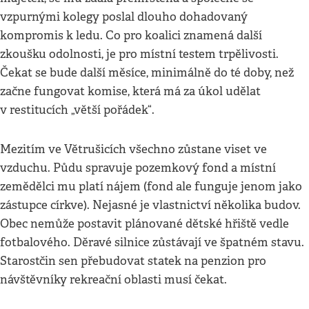
vzpurnými kolegy poslal dlouho dohadovaný
kompromis k ledu. Co pro koalici znamená další
zkoušku odolnosti, je pro místní testem trpělivosti.
Čekat se bude další měsíce, minimálně do té doby, než
začne fungovat komise, která má za úkol udělat
v restitucích „větší pořádek“.
Mezitím ve Větrušicích všechno zůstane viset ve
vzduchu. Půdu spravuje pozemkový fond a místní
zemědělci mu platí nájem (fond ale funguje jenom jako
zástupce církve). Nejasné je vlastnictví několika budov.
Obec nemůže postavit plánované dětské hřiště vedle
fotbalového. Děravé silnice zůstávají ve špatném stavu.
Starostčin sen přebudovat statek na penzion pro
návštěvníky rekreační oblasti musí čekat.