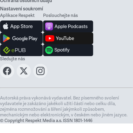
Ochrana osobních údajů
Nastavení soukromí
Aplikace Respekt
Poslouchejte nás
Sledujte nás
Autorská práva vykonává vydavatel. Bez písemného svolení
vydavatele je zakázáno jakékoli užití částí nebo celku díla,
zejména rozmnožování a šíření jakýmkoli způsobem,
mechanickým nebo elektronickým, v českém nebo jiném jazyce.
© Copyright Respekt Media a.s. ISSN 1801-1446