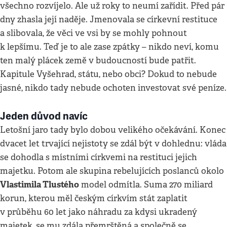
všechno rozvíjelo. Ale už roky to neumí zařídit. Před pár
dny zhasla její naděje. Jmenovala se církevní restituce
a slibovala, že věci ve vsi by se mohly pohnout
k lepšímu. Teď je to ale zase zpátky – nikdo neví, komu
ten malý plácek země v budoucností bude patřit.
Kapitule Vyšehrad, státu, nebo obci? Dokud to nebude
jasné, nikdo tady nebude ochoten investovat své peníze.
Jeden důvod navíc
Letošní jaro tady bylo dobou velikého očekávání. Konec
dvacet let trvající nejistoty se zdál být v dohlednu: vláda
se dohodla s místními církvemi na restituci jejich
majetku. Potom ale skupina rebelujících poslanců okolo
Vlastimila Tlustého
model odmítla. Suma 270 miliard
korun, kterou měl českým církvím stát zaplatit
v průběhu 60 let jako náhradu za kdysi ukradený
majetek, se mu zdála přemrštěná a společně se