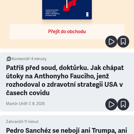
Přejít do obchodu
Komentář
•
4
minuty
Patříš před soud, doktůrku. Jak chápat
útoky na Anthonyho Fauciho, jenž
rozhodoval o zdravotní strategii USA v
časech covidu
Martin Uhlíř
•
7. 8. 2026
Zahraničí
•
11
minut
Pedro Sanchéz se nebojí ani Trumpa, ani