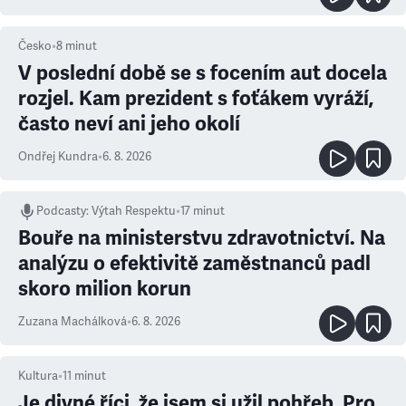
Česko
•
8
minut
V poslední době se s focením aut docela
rozjel. Kam prezident s foťákem vyráží,
často neví ani jeho okolí
Ondřej Kundra
•
6. 8. 2026
Podcasty
:
Výtah Respektu
•
17 minut
Bouře na ministerstvu zdravotnictví. Na
analýzu o efektivitě zaměstnanců padl
skoro milion korun
Zuzana Machálková
•
6. 8. 2026
Kultura
•
11
minut
Je divné říci, že jsem si užil pohřeb. Pro