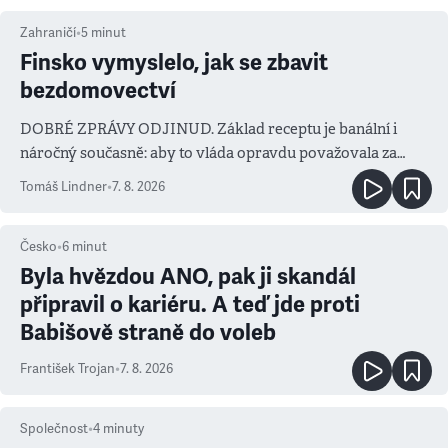
Zahraničí
•
5
minut
Finsko vymyslelo, jak se zbavit
bezdomovectví
DOBRÉ ZPRÁVY ODJINUD. Základ receptu je banální i
náročný současně: aby to vláda opravdu považovala za
prioritu
Tomáš Lindner
•
7. 8. 2026
Česko
•
6
minut
Byla hvězdou ANO, pak ji skandál
připravil o kariéru. A teď jde proti
Babišově straně do voleb
František Trojan
•
7. 8. 2026
Společnost
•
4
minuty