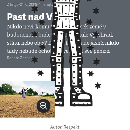
Z kraje
•
21. 6. 2008
•
4
minuty
Past nad Vltavou
Nikdo neví, komu ten malý plácek země v
budoucností bude patřit. Kapitule Vyšehrad,
státu, nebo obci? Dokud to nebude jasné, nikdo
tady nebude ochoten investovat své peníze.
Renate Zoeller
Autor: Respekt