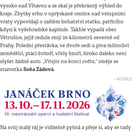
vysoko nad Vltavou a ze skal je překrásný výhled do
kraje. Zbytky erbu v oprýskané omítce nad vstupními
vraty vypovídají o zašlém bohatství statku, patřícího
kdysi k vyšehradské kapitule. Takhle vypadá obec
Větrušice, jejíž cedule stojí 20 kilometrů severně od
Prahy. Polední přestávka, ve dvoře sedí u piva mlčenliví
zemědělci, ptáci švitoří, včely bzučí, široko daleko není
„Vítejte na konci světa,“
slyšet žádné auto.
směje se
Soňa Zádová
starostka
.
↓ INZERCE
Na svůj malý ráj je viditelně pyšná a přeje si, aby se tady