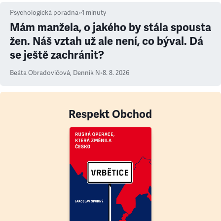
Psychologická poradna
•
4
minuty
Mám manžela, o jakého by stála spousta
žen. Náš vztah už ale není, co býval. Dá
se ještě zachránit?
Beáta Obradovičová
,
Denník N
•
8. 8. 2026
Respekt Obchod