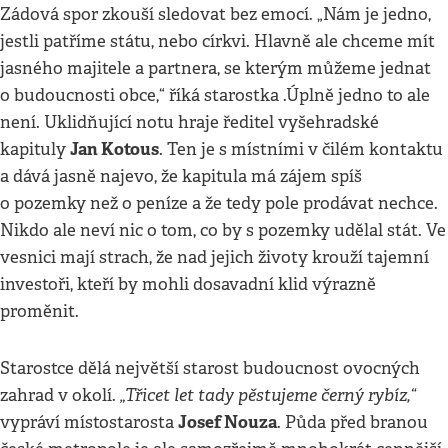
Zádová spor zkouší sledovat bez emocí. „Nám je jedno,
jestli patříme státu, nebo církvi. Hlavně ale chceme mít
jasného majitele a partnera, se kterým můžeme jednat
o budoucnosti obce,“ říká starostka .Úplně jedno to ale
není. Uklidňující notu hraje ředitel vyšehradské
Jan Kotous
kapituly
. Ten je s místními v čilém kontaktu
a dává jasně najevo, že kapitula má zájem spíš
o pozemky než o peníze a že tedy pole prodávat nechce.
Nikdo ale neví nic o tom, co by s pozemky udělal stát. Ve
vesnici mají strach, že nad jejich životy krouží tajemní
investoři, kteří by mohli dosavadní klid výrazně
proměnit.
Starostce dělá největší starost budoucnost ovocných
„Třicet let tady pěstujeme černý rybíz,“
zahrad v okolí.
Josef Nouza
vypráví místostarosta
. Půda před branou