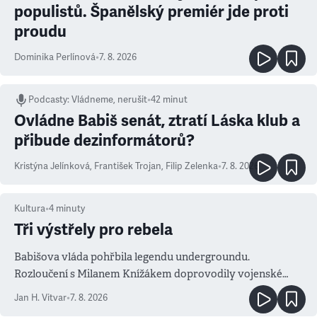
populistů. Španělský premiér jde proti
proudu
Dominika Perlínová
•
7. 8. 2026
Podcasty
:
Vládneme, nerušit
•
42 minut
Ovládne Babiš senát, ztratí Láska klub a
přibude dezinformátorů?
Kristýna Jelínková
,
František Trojan
,
Filip Zelenka
•
7. 8. 2026
Kultura
•
4
minuty
Tři výstřely pro rebela
Babišova vláda pohřbila legendu undergroundu.
Rozloučení s Milanem Knížákem doprovodily vojenské
salvy i kritika pokrokářů
Jan H. Vitvar
•
7. 8. 2026