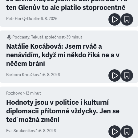
ten Glenův to ale platilo stoprocentně
Petr Horký
•
Dublin
•
6. 8. 2026
Podcasty
:
Tekutá společnost
•
39 minut
Natálie Kocábová: Jsem rváč a
nenávidím, když mi někdo říká ne a v
něčem brání
Barbora Kroužková
•
6. 8. 2026
Rozhovor
•
12
minut
Hodnoty jsou v politice i kulturní
diplomacii přítomné vždycky. Jen se
teď možná změní
Eva Soukeníková
•
6. 8. 2026