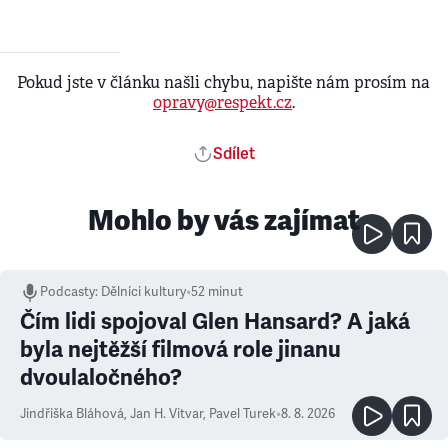
Pokud jste v článku našli chybu, napište nám prosím na
opravy@respekt.cz
.
Sdílet
Mohlo by vás zajímat
Podcasty
:
Dělníci kultury
•
52 minut
Čím lidi spojoval Glen Hansard? A jaká
byla nejtěžší filmová role jinanu
dvoulaločného?
Jindřiška Bláhová
,
Jan H. Vitvar
,
Pavel Turek
•
8. 8. 2026