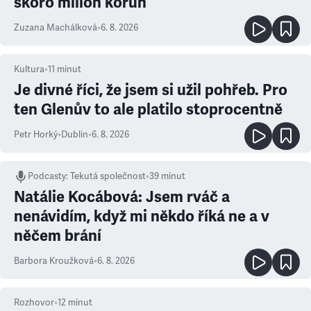
skoro milion korun
Zuzana Machálková
•
6. 8. 2026
Kultura
•
11
minut
Je divné říci, že jsem si užil pohřeb. Pro
ten Glenův to ale platilo stoprocentně
Petr Horký
•
Dublin
•
6. 8. 2026
Podcasty
:
Tekutá společnost
•
39 minut
Natálie Kocábová: Jsem rváč a
nenávidím, když mi někdo říká ne a v
něčem brání
Barbora Kroužková
•
6. 8. 2026
Rozhovor
•
12
minut