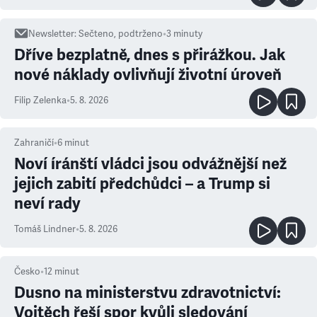
Newsletter
:
Sečteno, podtrženo
•
3
minuty
Dříve bezplatně, dnes s přirážkou. Jak
nové náklady ovlivňují životní úroveň
Filip Zelenka
•
5. 8. 2026
Zahraničí
•
6
minut
Noví íránští vládci jsou odvážnější než
jejich zabití předchůdci – a Trump si
neví rady
Tomáš Lindner
•
5. 8. 2026
Česko
•
12
minut
Dusno na ministerstvu zdravotnictví:
Vojtěch řeší spor kvůli sledování