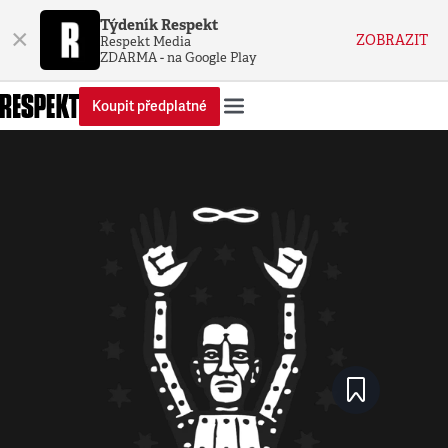
Týdeník Respekt
×
ZOBRAZIT
Respekt Media
ZDARMA - na Google Play
Koupit předplatné