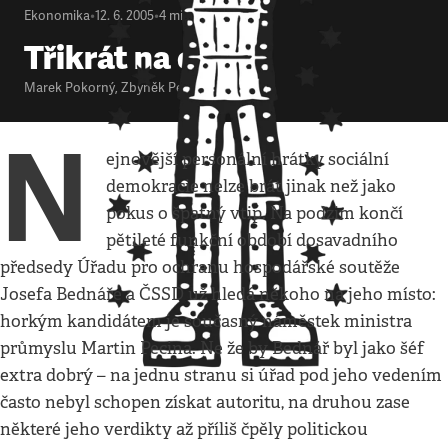
Ekonomika
•
12. 6. 2005
•
4
minuty
Třikrát na okraj
Marek Pokorný
,
Zbyněk Petráček
N
ejnovější personální hrátky sociální
demokracie nelze brát jinak než jako
pokus o špatný vtip. Na podzim končí
pětileté funkční období dosavadního
předsedy Úřadu pro ochranu hospodářské soutěže
Josefa Bednáře a ČSSD už hledá někoho na jeho místo:
horkým kandidátem je současný náměstek ministra
průmyslu Martin Pecina. Ne že by Bednář byl jako šéf
extra dobrý – na jednu stranu si úřad pod jeho vedením
často nebyl schopen získat autoritu, na druhou zase
některé jeho verdikty až příliš čpěly politickou