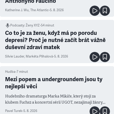
Anthonyho Fauciho
Katherine J. Wu
,
The Atlantic
•
5. 8. 2026
Podcasty
:
Ženy XYZ
•
54 minut
Co to je za ženu, když má po porodu
depresi? Proč je nutné začít brát vážně
duševní zdraví matek
Silvie Lauder
,
Markéta Plíhalová
•
5. 8. 2026
Hudba
•
7
minut
Mezi popem a undergroundem jsou ty
nejlepší věci
Hudebního dramaturga Marka Mikiče, který stojí za
klubem Fuchs2 a koncertní sérií UGOT, nezajímají žánry,
ale atmosféra
Pavel Turek
•
5. 8. 2026