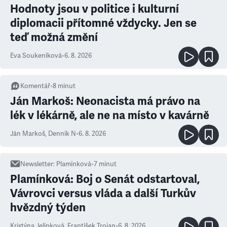
Hodnoty jsou v politice i kulturní
diplomacii přítomné vždycky. Jen se
teď možná změní
Eva Soukeníková
•
6. 8. 2026
Komentář
•
8
minut
Ján Markoš: Neonacista má právo na
lék v lékárně, ale ne na místo v kavárně
Ján Markoš
,
Denník N
•
6. 8. 2026
Newsletter
:
Plamínková
•
7
minut
Plamínková: Boj o Senát odstartoval,
Vávrovci versus vláda a další Turkův
hvězdný týden
Kristýna Jelínková
,
František Trojan
•
6. 8. 2026