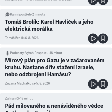
Ranní postřeh
•
2
minuty
Tomáš Brolík: Karel Havlíček a jeho
elektrická morálka
Tomáš Brolík
•
6. 8. 2026
Podcasty
:
Výtah Respektu
•
18 minut
Mírový plán pro Gazu je v začarovaném
kruhu. Nastane dřív stažení Izraele,
nebo odzbrojení Hamásu?
Zuzana Machálková
•
5. 8. 2026
Zahraničí
•
18
minut
Pád milovaného a nenáviděného vědce