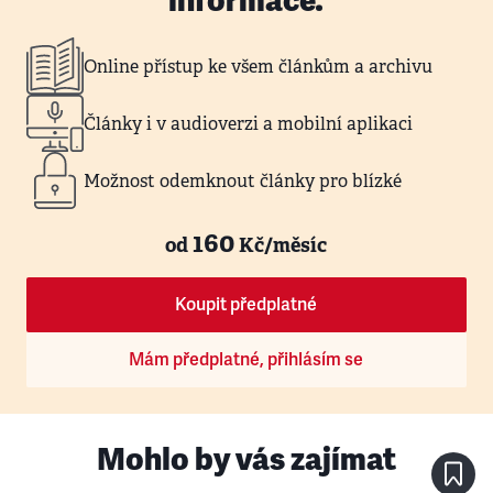
informace.
Online přístup ke všem článkům a archivu
Články i v audioverzi a mobilní aplikaci
Možnost odemknout články pro blízké
160
od
Kč/měsíc
Koupit předplatné
Mám předplatné, přihlásím se
Mohlo by vás zajímat