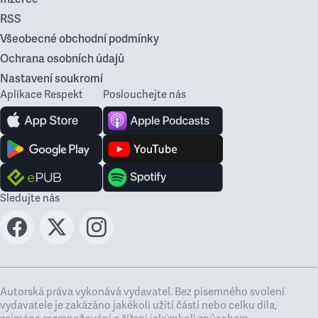
RSS
Všeobecné obchodní podmínky
Ochrana osobních údajů
Nastavení soukromí
Aplikace Respekt
Poslouchejte nás
Sledujte nás
Autorská práva vykonává vydavatel. Bez písemného svolení
vydavatele je zakázáno jakékoli užití částí nebo celku díla,