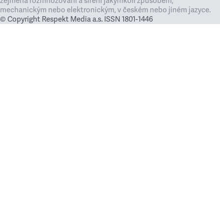
zejména rozmnožování a šíření jakýmkoli způsobem,
mechanickým nebo elektronickým, v českém nebo jiném jazyce.
© Copyright Respekt Media a.s. ISSN 1801-1446