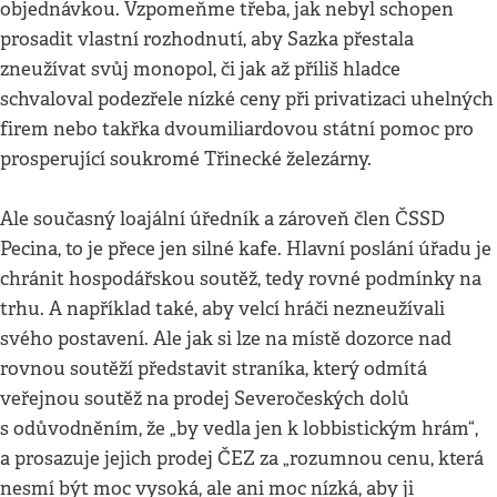
objednávkou. Vzpomeňme třeba, jak nebyl schopen
prosadit vlastní rozhodnutí, aby Sazka přestala
zneužívat svůj monopol, či jak až příliš hladce
schvaloval podezřele nízké ceny při privatizaci uhelných
firem nebo takřka dvoumiliardovou státní pomoc pro
prosperující soukromé Třinecké železárny.
Ale současný loajální úředník a zároveň člen ČSSD
Pecina, to je přece jen silné kafe. Hlavní poslání úřadu je
chránit hospodářskou soutěž, tedy rovné podmínky na
trhu. A například také, aby velcí hráči nezneužívali
svého postavení. Ale jak si lze na místě dozorce nad
rovnou soutěží představit straníka, který odmítá
veřejnou soutěž na prodej Severočeských dolů
s odůvodněním, že „by vedla jen k lobbistickým hrám“,
a prosazuje jejich prodej ČEZ za „rozumnou cenu, která
nesmí být moc vysoká, ale ani moc nízká, aby ji