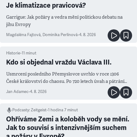
Je klimatizace pravicová?
Garrigue: Jak požáry a vedra mění politickou debatu na
jihu Evropy
Magdaléna Fajtová
,
Dominika Perlínová
•
4. 8. 2026
Historie
•
11
minut
Kdo si objednal vraždu Václava III.
Usmrcení posledního Přemyslovce uvrhlo v roce 1306
České království do chaosu. Po 720 letech úvah a pátrání
známe jména podezřelých
Jan Adamec
•
4. 8. 2026
Podcasty
:
Zeitgeist
•
1 hodina 7 minut
Ohříváme Zemi a koloběh vody se mění.
Jak to souvisí s intenzivnějším suchem
a požáry v Evropě?