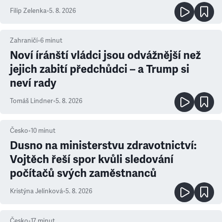
Filip Zelenka
•
5. 8. 2026
Zahraničí
•
6
minut
Noví íránští vládci jsou odvážnější než
jejich zabití předchůdci – a Trump si
neví rady
Tomáš Lindner
•
5. 8. 2026
Česko
•
10
minut
Dusno na ministerstvu zdravotnictví:
Vojtěch řeší spor kvůli sledování
počítačů svých zaměstnanců
Kristýna Jelínková
•
5. 8. 2026
Česko
•
17
minut