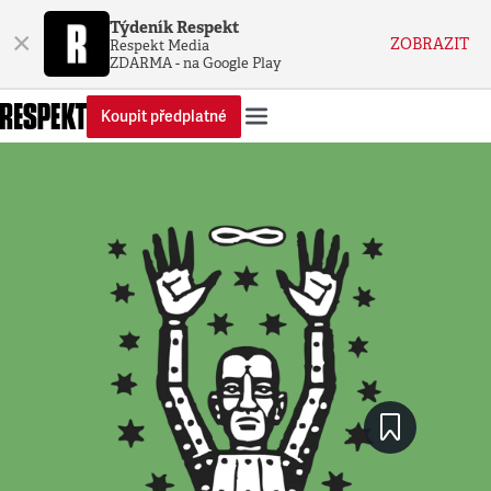
Týdeník Respekt
×
ZOBRAZIT
Respekt Media
ZDARMA - na Google Play
Koupit předplatné