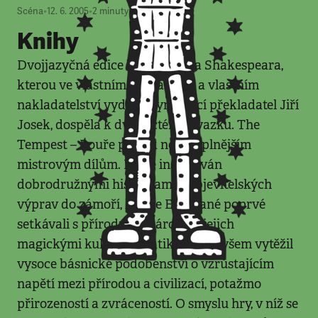
Scéna
•
12. 6. 2005
•
2
minuty
Knihy
Dvojjazyčná edice her Williama Shakespeara,
kterou ve vlastním přebásnění a vlastním
nakladatelství vydává vynikající překladatel Jiří
Josek, dospěla k dvanáctému svazku. The
Tempest – Bouře patří k nejtajuplnějším
mistrovým dílům. Děj je inspirován
dobrodružnými historkami z objevitelských
výprav do zámoří, kde se Evropané poprvé
setkávali s přírodními národy a jejich
magickými kulty, dramatik z nich ovšem vytěžil
vysoce básnické podobenství o vzrůstajícím
napětí mezi přírodou a civilizací, potažmo
přirozeností a zvráceností. O smyslu hry, v níž se