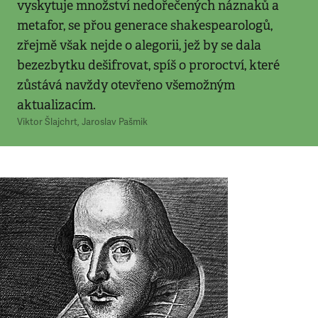
vyskytuje množství nedořečených náznaků a
metafor, se přou generace shakespearologů,
zřejmě však nejde o alegorii, jež by se dala
bezezbytku dešifrovat, spíš o proroctví, které
zůstává navždy otevřeno všemožným
aktualizacím.
Viktor Šlajchrt
,
Jaroslav Pašmik