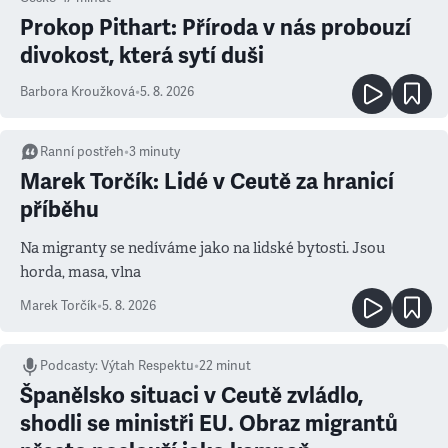
Prokop Pithart: Příroda v nás probouzí
divokost, která sytí duši
Barbora Kroužková
•
5. 8. 2026
Ranní postřeh
•
3
minuty
Marek Torčík: Lidé v Ceutě za hranicí
příběhu
Na migranty se nedíváme jako na lidské bytosti. Jsou
horda, masa, vlna
Marek Torčík
•
5. 8. 2026
Podcasty
:
Výtah Respektu
•
22 minut
Španělsko situaci v Ceutě zvládlo,
shodli se ministři EU. Obraz migrantů