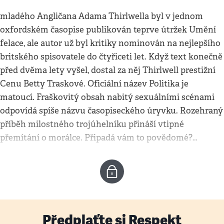
mladého Angličana Adama Thirlwella byl v jednom
oxfordském časopise publikován teprve útržek Umění
felace, ale autor už byl kritiky nominován na nejlepšího
britského spisovatele do čtyřiceti let. Když text konečně
před dvěma lety vyšel, dostal za něj Thirlwell prestižní
Cenu Betty Traskové. Oficiální název Politika je
matoucí. Fraškovitý obsah nabitý sexuálními scénami
odpovídá spíše názvu časopiseckého úryvku. Rozehraný
příběh milostného trojúhelníku přináší vtipné
přemítání o morálce. Připadá vám to povědomé?…
Předplaťte si Respekt