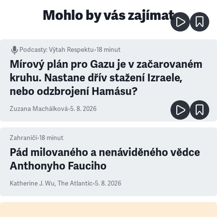
Mohlo by vás zajímat
Podcasty
:
Výtah Respektu
•
18 minut
Mírový plán pro Gazu je v začarovaném
kruhu. Nastane dřív stažení Izraele,
nebo odzbrojení Hamásu?
Zuzana Machálková
•
5. 8. 2026
Zahraničí
•
18
minut
Pád milovaného a nenáviděného vědce
Anthonyho Fauciho
Katherine J. Wu
,
The Atlantic
•
5. 8. 2026