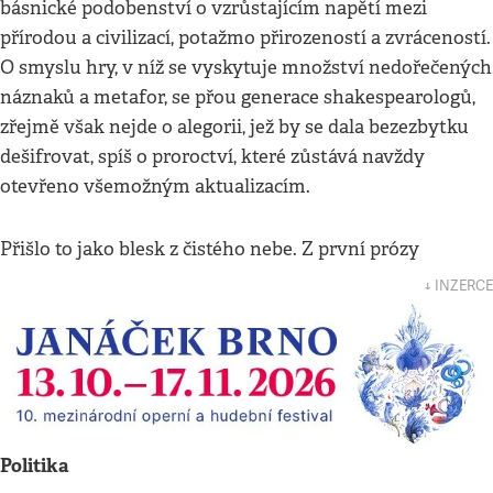
básnické podobenství o vzrůstajícím napětí mezi
přírodou a civilizací, potažmo přirozeností a zvráceností.
O smyslu hry, v níž se vyskytuje množství nedořečených
náznaků a metafor, se přou generace shakespearologů,
zřejmě však nejde o alegorii, jež by se dala bezezbytku
dešifrovat, spíš o proroctví, které zůstává navždy
otevřeno všemožným aktualizacím.
Přišlo to jako blesk z čistého nebe. Z první prózy
↓ INZERCE
Politika