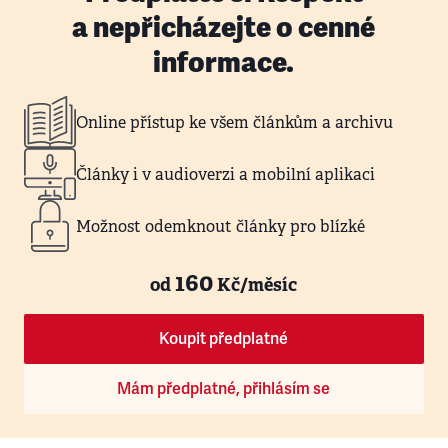
a nepřicházejte o cenné
informace.
Online přístup ke všem článkům a archivu
Články i v audioverzi a mobilní aplikaci
Možnost odemknout články pro blízké
160
od
Kč/měsíc
Koupit předplatné
Mám předplatné, přihlásím se