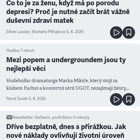
Co to je za ženu, když má po porodu
depresi? Proč je nutné začít brát vážně
duševní zdraví matek
Silvie Lauder
,
Markéta Plíhalová
•
5. 8. 2026
Hudba
•
7
minut
Mezi popem a undergroundem jsou ty
nejlepší věci
Hudebního dramaturga Marka Mikiče, který stojí za
klubem Fuchs2 a koncertní sérií UGOT, nezajímají žánry,
ale atmosféra
Pavel Turek
•
5. 8. 2026
Newsletter
:
Sečteno, podtrženo
•
3
minuty
Dříve bezplatně, dnes s přirážkou. Jak
nové náklady ovlivňují životní úroveň