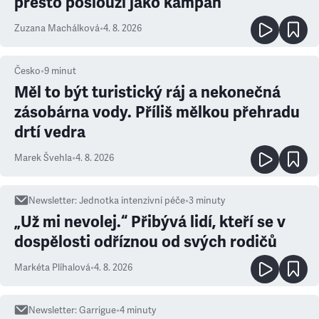
přesto poslouží jako kampaň
Zuzana Machálková
•
4. 8. 2026
Česko
•
9
minut
Měl to být turistický ráj a nekonečná
zásobárna vody. Příliš mělkou přehradu
drtí vedra
Marek Švehla
•
4. 8. 2026
Newsletter
:
Jednotka intenzivní péče
•
3
minuty
„Už mi nevolej.“ Přibývá lidí, kteří se v
dospělosti odříznou od svých rodičů
Markéta Plíhalová
•
4. 8. 2026
Newsletter
:
Garrigue
•
4
minuty