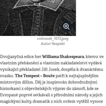
vobrazek_1013.jpeg
Autor: Respekt
Williama Shakespeara
Dvojjazyčná edice her
, kterou ve
vlastním přebásnění a vlastním nakladatelství vydává
vynikající překladatel Jiří Josek, dospěla k dvanáctému
The Tempest – Bouře
svazku.
patří k nejtajuplnějším
mistrovým dílům. Děj je inspirován dobrodružnými
historkami z objevitelských výprav do zámoří, kde se
Evropané poprvé setkávali s přírodními národy a jejich
magickými kulty, dramatik z nich ovšem vytěžil vysoce