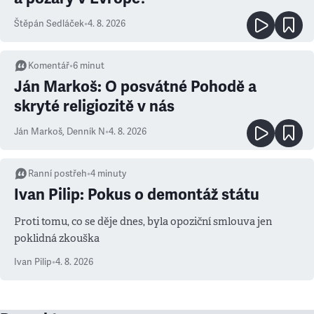
Štěpán Sedláček
•
4. 8. 2026
Komentář
•
6
minut
Ján Markoš: O posvátné Pohodě a
skryté religiozitě v nás
Ján Markoš
,
Denník N
•
4. 8. 2026
Ranní postřeh
•
4
minuty
Ivan Pilip: Pokus o demontáž státu
Proti tomu, co se děje dnes, byla opoziční smlouva jen
poklidná zkouška
Ivan Pilip
•
4. 8. 2026