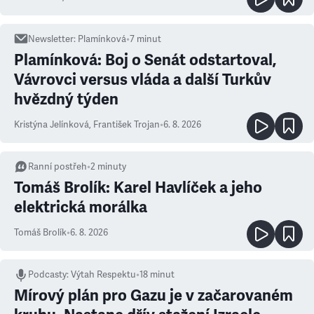
Newsletter
:
Plamínková
•
7
minut
Plamínková: Boj o Senát odstartoval,
Vávrovci versus vláda a další Turkův
hvězdný týden
Kristýna Jelínková
,
František Trojan
•
6. 8. 2026
Ranní postřeh
•
2
minuty
Tomáš Brolík: Karel Havlíček a jeho
elektrická morálka
Tomáš Brolík
•
6. 8. 2026
Podcasty
:
Výtah Respektu
•
18 minut
Mírový plán pro Gazu je v začarovaném