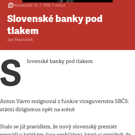
Komentář
•
13. 7. 1992
•
7
minut
Slovenské banky pod
tlakem
Jan Macháček
S
lovenské banky pod tlakem
Anton Vavro rezignoval z funkce viceguvernéra SBČS:
státní dirigismus opět na scéně
Stalo se již pravidlem, že nový slovenský premiér
pronáší v krátkém čase prohlášení, která si protiřečí, že