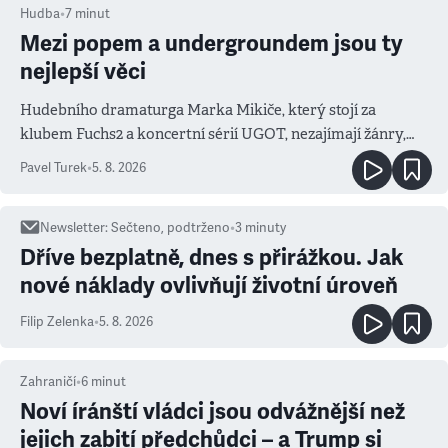
Hudba
•
7
minut
Mezi popem a undergroundem jsou ty
nejlepší věci
Hudebního dramaturga Marka Mikiče, který stojí za
klubem Fuchs2 a koncertní sérií UGOT, nezajímají žánry,
ale atmosféra
Pavel Turek
•
5. 8. 2026
Newsletter
:
Sečteno, podtrženo
•
3
minuty
Dříve bezplatně, dnes s přirážkou. Jak
nové náklady ovlivňují životní úroveň
Filip Zelenka
•
5. 8. 2026
Zahraničí
•
6
minut
Noví íránští vládci jsou odvážnější než
jejich zabití předchůdci – a Trump si