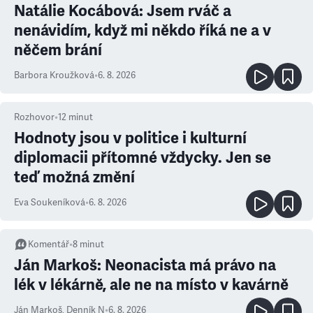
Natálie Kocábová: Jsem rváč a
nenávidím, když mi někdo říká ne a v
něčem brání
Barbora Kroužková
•
6. 8. 2026
Rozhovor
•
12
minut
Hodnoty jsou v politice i kulturní
diplomacii přítomné vždycky. Jen se
teď možná změní
Eva Soukeníková
•
6. 8. 2026
Komentář
•
8
minut
Ján Markoš: Neonacista má právo na
lék v lékárně, ale ne na místo v kavárně
Ján Markoš
,
Denník N
•
6. 8. 2026