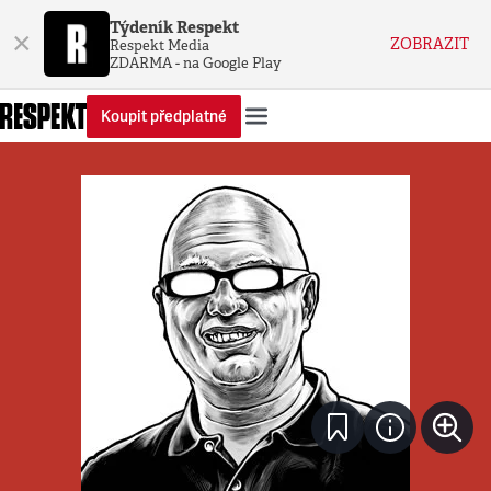
Týdeník Respekt
×
ZOBRAZIT
Respekt Media
ZDARMA - na Google Play
Koupit předplatné