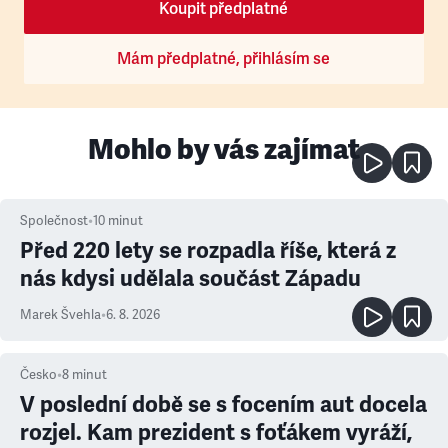
Koupit předplatné
Mám předplatné, přihlásím se
Mohlo by vás zajímat
Společnost
•
10
minut
Před 220 lety se rozpadla říše, která z
nás kdysi udělala součást Západu
Marek Švehla
•
6. 8. 2026
Česko
•
8
minut
V poslední době se s focením aut docela
rozjel. Kam prezident s foťákem vyráží,