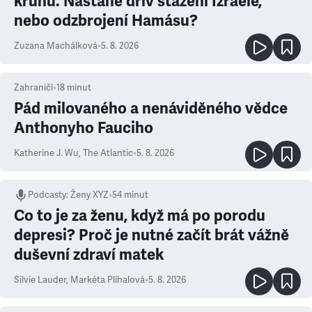
kruhu. Nastane dřív stažení Izraele,
nebo odzbrojení Hamásu?
Zuzana Machálková
•
5. 8. 2026
Zahraničí
•
18
minut
Pád milovaného a nenáviděného vědce
Anthonyho Fauciho
Katherine J. Wu
,
The Atlantic
•
5. 8. 2026
Podcasty
:
Ženy XYZ
•
54 minut
Co to je za ženu, když má po porodu
depresi? Proč je nutné začít brát vážně
duševní zdraví matek
Silvie Lauder
,
Markéta Plíhalová
•
5. 8. 2026