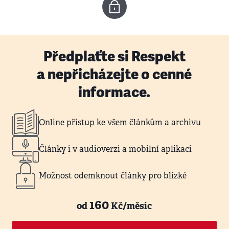
Předplaťte si Respekt
a nepřicházejte o cenné
informace.
Online přístup ke všem článkům a archivu
Články i v audioverzi a mobilní aplikaci
Možnost odemknout články pro blízké
160
od
Kč/měsíc