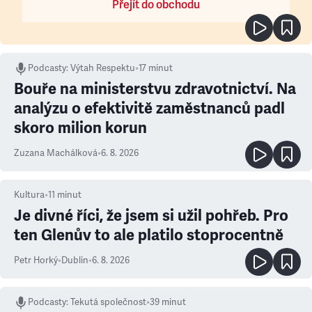
Přejít do obchodu
Podcasty
:
Výtah Respektu
•
17 minut
Bouře na ministerstvu zdravotnictví. Na
analýzu o efektivitě zaměstnanců padl
skoro milion korun
Zuzana Machálková
•
6. 8. 2026
Kultura
•
11
minut
Je divné říci, že jsem si užil pohřeb. Pro
ten Glenův to ale platilo stoprocentně
Petr Horký
•
Dublin
•
6. 8. 2026
Podcasty
:
Tekutá společnost
•
39 minut