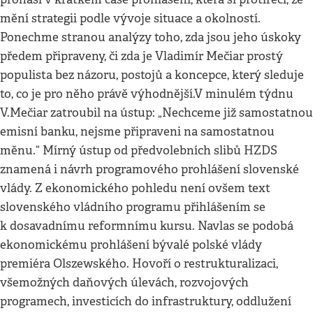
mění strategii podle vývoje situace a okolností.
Ponechme stranou analýzy toho, zda jsou jeho úskoky
předem připraveny, či zda je Vladimír Mečiar prostý
populista bez názoru, postojů a koncepce, který sleduje
to, co je pro něho právě výhodnější.V minulém týdnu
V.Mečiar zatroubil na ústup: „Nechceme již samostatnou
emisní banku, nejsme připraveni na samostatnou
měnu.“ Mírný ústup od předvolebních slibů HZDS
znamená i návrh programového prohlášení slovenské
vlády. Z ekonomického pohledu není ovšem text
slovenského vládního programu přihlášením se
k dosavadnímu reformnímu kursu. Navlas se podobá
ekonomickému prohlášení bývalé polské vlády
premiéra Olszewského. Hovoří o restrukturalizaci,
všemožných daňových úlevách, rozvojových
programech, investicích do infrastruktury, oddlužení