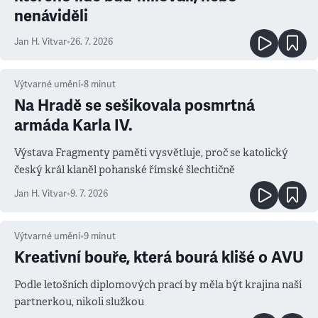
nenáviděli
Jan H. Vitvar
•
26. 7. 2026
Výtvarné umění
•
8
minut
Na Hradě se sešikovala posmrtná
armáda Karla IV.
Výstava Fragmenty paměti vysvětluje, proč se katolický
český král klaněl pohanské římské šlechtičně
Jan H. Vitvar
•
9. 7. 2026
Výtvarné umění
•
9
minut
Kreativní bouře, která bourá klišé o AVU
Podle letošních diplomových prací by měla být krajina naší
partnerkou, nikoli služkou