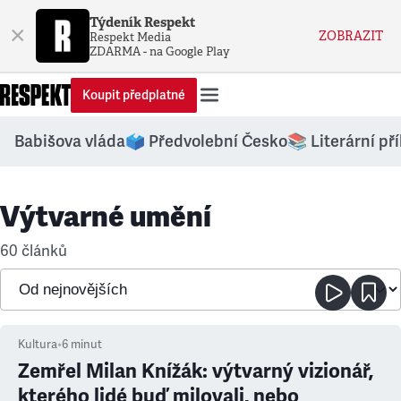
Týdeník Respekt
×
ZOBRAZIT
Respekt Media
ZDARMA - na Google Play
Koupit předplatné
Babišova vláda
🗳️ Předvolební Česko
📚 Literární př
Výtvarné umění
60 článků
Kultura
•
6
minut
Zemřel Milan Knížák: výtvarný vizionář,
kterého lidé buď milovali, nebo