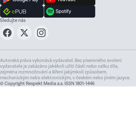
Sledujte nás
Autorská práva vykonává vydavatel. Bez písemného svolení
vydavatele je zakázáno jakékoli užití částí nebo celku díla,
zejména rozmnožování a šíření jakýmkoli způsobem,
mechanickým nebo elektronickým, v českém nebo jiném jazyce.
© Copyright Respekt Media a.s. ISSN 1801-1446