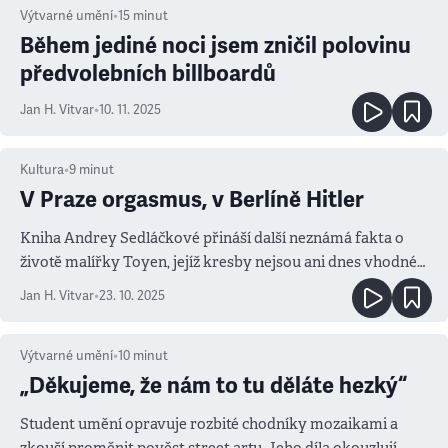
Výtvarné umění
•
15
minut
Během jediné noci jsem zničil polovinu
předvolebních billboardů
Jan H. Vitvar
•
10. 11. 2025
Kultura
•
9
minut
V Praze orgasmus, v Berlíně Hitler
Kniha Andrey Sedláčkové přináší další neznámá fakta o
životě malířky Toyen, jejíž kresby nejsou ani dnes vhodné
pro pruderní oči
Jan H. Vitvar
•
23. 10. 2025
Výtvarné umění
•
10
minut
„Děkujeme, že nám to tu děláte hezký“
Student umění opravuje rozbité chodníky mozaikami a
zkouší proměnit pověst street artu. Jeho díla okouzlují