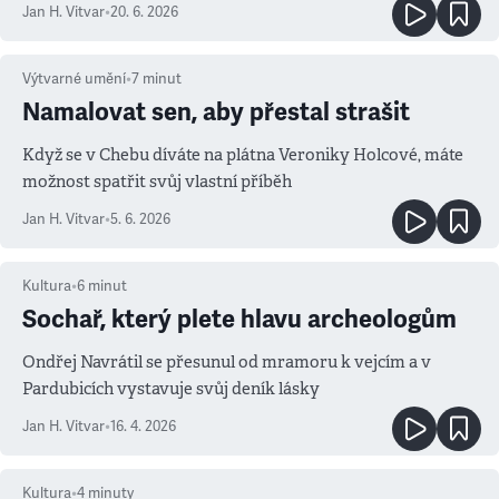
Jan H. Vitvar
•
20. 6. 2026
Výtvarné umění
•
7
minut
Namalovat sen, aby přestal strašit
Když se v Chebu díváte na plátna Veroniky Holcové, máte
možnost spatřit svůj vlastní příběh
Jan H. Vitvar
•
5. 6. 2026
Kultura
•
6
minut
Sochař, který plete hlavu archeologům
Ondřej Navrátil se přesunul od mramoru k vejcím a v
Pardubicích vystavuje svůj deník lásky
Jan H. Vitvar
•
16. 4. 2026
Kultura
•
4
minuty