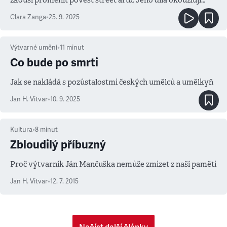
veřejnost a matou zdejší úřady
Clara Zanga
•
25. 9. 2025
Výtvarné umění
•
11
minut
Co bude po smrti
Jak se nakládá s pozůstalostmi českých umělců a umělkyň
Jan H. Vitvar
•
10. 9. 2025
Kultura
•
8
minut
Zbloudilý příbuzný
Proč výtvarník Ján Mančuška nemůže zmizet z naší paměti
Jan H. Vitvar
•
12. 7. 2015