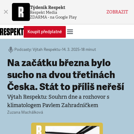
Týdeník Respekt
×
ZOBRAZIT
Respekt Media
ZDARMA - na Google Play
Koupit předplatné
Podcasty
:
Výtah Respektu
•
14. 3. 2025
•
18 minut
Na začátku března bylo
sucho na dvou třetinách
Česka. Stát to příliš neřeší
Výtah Respektu: Souhrn dne a rozhovor s
klimatologem Pavlem Zahradníčkem
Zuzana Machálková