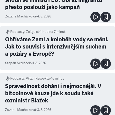
přesto poslouží jako kampaň
Zuzana Machálková
•
4. 8. 2026
Podcasty
:
Zeitgeist
•
1 hodina 7 minut
Ohříváme Zemi a koloběh vody se mění.
Jak to souvisí s intenzivnějším suchem
a požáry v Evropě?
Štěpán Sedláček
•
4. 8. 2026
Podcasty
:
Výtah Respektu
•
16 minut
Spravedlnost dohání i nejmocnější. V
bitcoinové kauze jde k soudu také
exministr Blažek
Zuzana Machálková
•
3. 8. 2026