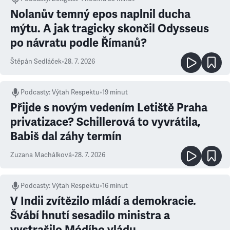
Nolanův temný epos naplnil ducha
mýtu. A jak tragicky skončil Odysseus
po návratu podle Římanů?
Štěpán Sedláček
•
28. 7. 2026
Podcasty
:
Výtah Respektu
•
19 minut
Přijde s novým vedením Letiště Praha
privatizace? Schillerová to vyvrátila,
Babiš dal záhy termín
Zuzana Machálková
•
28. 7. 2026
Podcasty
:
Výtah Respektu
•
16 minut
V Indii zvítězilo mládí a demokracie.
Švábí hnutí sesadilo ministra a
vystrašilo Módího vládu