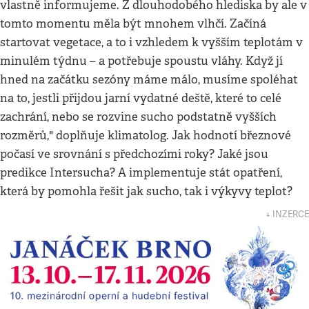
vlastně informujeme. Z dlouhodobého hlediska by ale v
tomto momentu měla být mnohem vlhčí. Začíná
startovat vegetace, a to i vzhledem k vyšším teplotám v
minulém týdnu – a potřebuje spoustu vláhy. Když jí
hned na začátku sezóny máme málo, musíme spoléhat
na to, jestli přijdou jarní vydatné deště, které to celé
zachrání, nebo se rozvine sucho podstatně vyšších
rozměrů," doplňuje klimatolog. Jak hodnotí březnové
počasí ve srovnání s předchozími roky? Jaké jsou
predikce Intersucha? A implementuje stát opatření,
která by pomohla řešit jak sucho, tak i výkyvy teplot?
↓ INZERCE