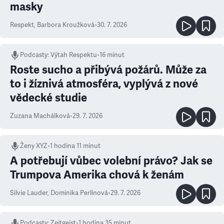
masky
Respekt
,
Barbora Kroužková
•
30. 7. 2026
Podcasty
:
Výtah Respektu
•
16 minut
Roste sucho a přibývá požárů. Může za
to i žíznivá atmosféra, vyplývá z nové
vědecké studie
Zuzana Machálková
•
29. 7. 2026
Ženy XYZ
•
1 hodina 11 minut
A potřebují vůbec volební právo? Jak se
Trumpova Amerika chová k ženám
Silvie Lauder
,
Dominika Perlínová
•
29. 7. 2026
Podcasty
:
Zeitgeist
•
1 hodina 35 minut