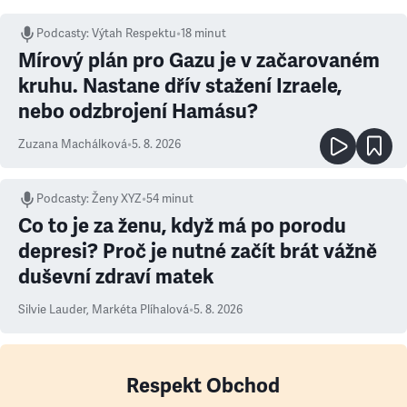
Podcasty
:
Výtah Respektu
•
18 minut
Mírový plán pro Gazu je v začarovaném
kruhu. Nastane dřív stažení Izraele,
nebo odzbrojení Hamásu?
Zuzana Machálková
•
5. 8. 2026
Podcasty
:
Ženy XYZ
•
54 minut
Co to je za ženu, když má po porodu
depresi? Proč je nutné začít brát vážně
duševní zdraví matek
Silvie Lauder
,
Markéta Plíhalová
•
5. 8. 2026
Respekt Obchod