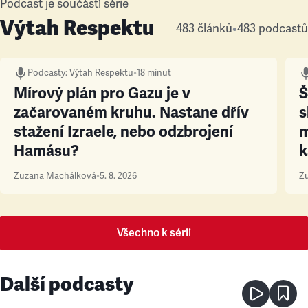
Podcast je součástí série
Výtah Respektu
483 článků
•
483 podcastů
Podcasty
:
Výtah Respektu
•
18 minut
Mírový plán pro Gazu je v
Š
začarovaném kruhu. Nastane dřív
s
stažení Izraele, nebo odzbrojení
m
Hamásu?
Zuzana Machálková
•
5. 8. 2026
Z
Všechno k sérii
Další podcasty