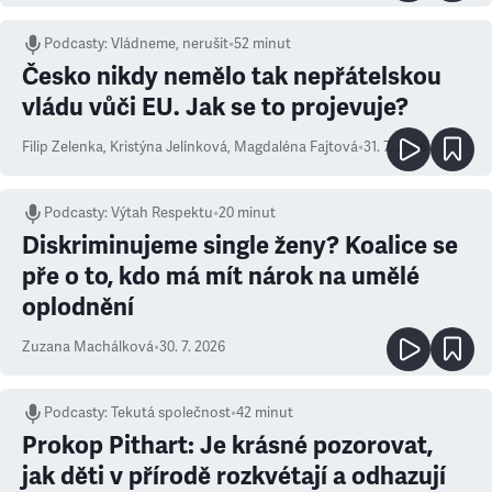
Podcasty
:
Vládneme, nerušit
•
52 minut
Česko nikdy nemělo tak nepřátelskou
vládu vůči EU. Jak se to projevuje?
Filip Zelenka
,
Kristýna Jelínková
,
Magdaléna Fajtová
•
31. 7. 2026
Podcasty
:
Výtah Respektu
•
20 minut
Diskriminujeme single ženy? Koalice se
pře o to, kdo má mít nárok na umělé
oplodnění
Zuzana Machálková
•
30. 7. 2026
Podcasty
:
Tekutá společnost
•
42 minut
Prokop Pithart: Je krásné pozorovat,
jak děti v přírodě rozkvétají a odhazují