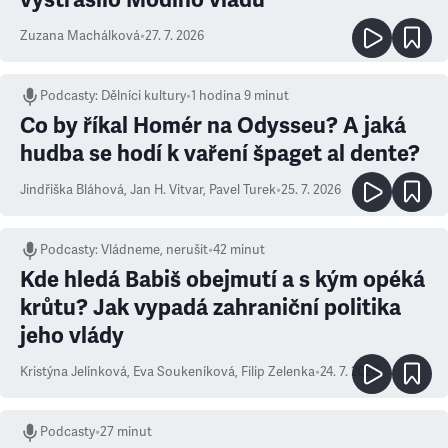
Zuzana Machálková
•
27. 7. 2026
Podcasty
:
Dělníci kultury
•
1 hodina 9 minut
Co by říkal Homér na Odysseu? A jaká
hudba se hodí k vaření špaget al dente?
Jindřiška Bláhová
,
Jan H. Vitvar
,
Pavel Turek
•
25. 7. 2026
Podcasty
:
Vládneme, nerušit
•
42 minut
Kde hledá Babiš obejmutí a s kým opéká
krůtu? Jak vypadá zahraniční politika
jeho vlády
Kristýna Jelínková
,
Eva Soukeníková
,
Filip Zelenka
•
24. 7. 2026
Podcasty
•
27 minut