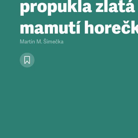
propukla zlatá
mamutí horeč
Martin M. Šimečka