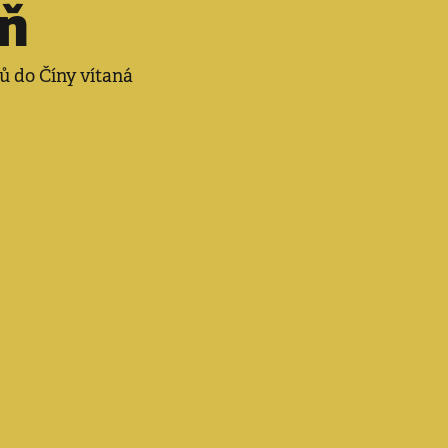
ň
ků do Číny vítaná