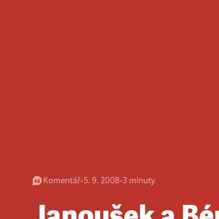
Komentář
•
5. 9. 2008
•
3
minuty
Janoušek a B