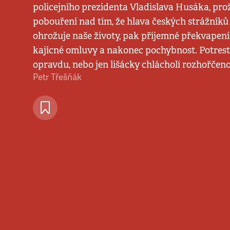
policejního prezidenta Vladislava Husáka, prož
pobouření nad tím, že hlava českých strážníků
ohrožuje naše životy, pak příjemné překvapení
kajícné omluvy a nakonec pochybnost. Potrest
opravdu, nebo jen lišácky chlácholí rozhořčen
Petr Třešňák