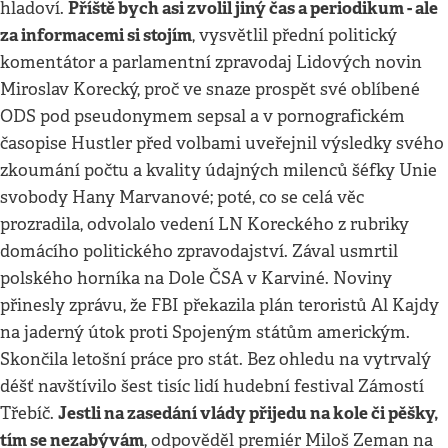
Příště bych asi zvolil jiný čas a periodikum - ale
hladoví.
za informacemi si stojím
, vysvětlil přední politický
komentátor a parlamentní zpravodaj Lidových novin
Miroslav Korecký, proč ve snaze prospět své oblíbené
ODS pod pseudonymem sepsal a v pornografickém
časopise Hustler před volbami uveřejnil výsledky svého
zkoumání počtu a kvality údajných milenců šéfky Unie
svobody Hany Marvanové; poté, co se celá věc
prozradila, odvolalo vedení LN Koreckého z rubriky
domácího politického zpravodajství. Zával usmrtil
polského horníka na Dole ČSA v Karviné. Noviny
přinesly zprávu, že FBI překazila plán teroristů Al Kajdy
na jaderný útok proti Spojeným státům americkým.
Skončila letošní práce pro stát. Bez ohledu na vytrvalý
déšť navštívilo šest tisíc lidí hudební festival Zámostí
Jestli na zasedání vlády přijedu na kole či pěšky,
Třebíč.
tím se nezabývám
, odpověděl premiér Miloš Zeman na