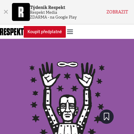
Týdeník Respekt
×
ZOBRAZIT
Respekt Media
ZDARMA - na Google Play
Koupit předplatné