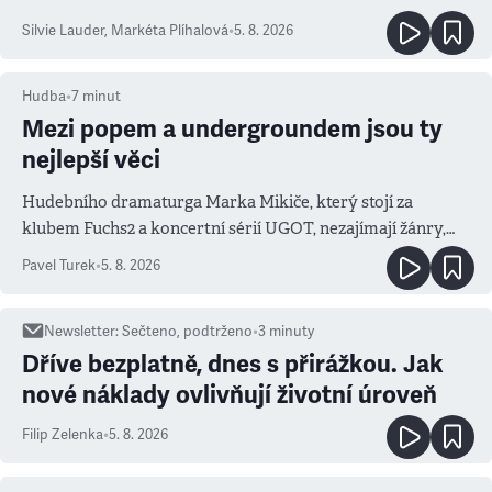
Silvie Lauder
,
Markéta Plíhalová
•
5. 8. 2026
Hudba
•
7
minut
Mezi popem a undergroundem jsou ty
nejlepší věci
Hudebního dramaturga Marka Mikiče, který stojí za
klubem Fuchs2 a koncertní sérií UGOT, nezajímají žánry,
ale atmosféra
Pavel Turek
•
5. 8. 2026
Newsletter
:
Sečteno, podtrženo
•
3
minuty
Dříve bezplatně, dnes s přirážkou. Jak
nové náklady ovlivňují životní úroveň
Filip Zelenka
•
5. 8. 2026