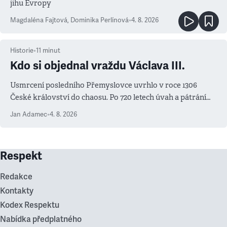
jihu Evropy
Magdaléna Fajtová
,
Dominika Perlínová
•
4. 8. 2026
Historie
•
11
minut
Kdo si objednal vraždu Václava III.
Usmrcení posledního Přemyslovce uvrhlo v roce 1306
České království do chaosu. Po 720 letech úvah a pátrání
známe jména podezřelých
Jan Adamec
•
4. 8. 2026
Respekt
Redakce
Kontakty
Kodex Respektu
Nabídka předplatného