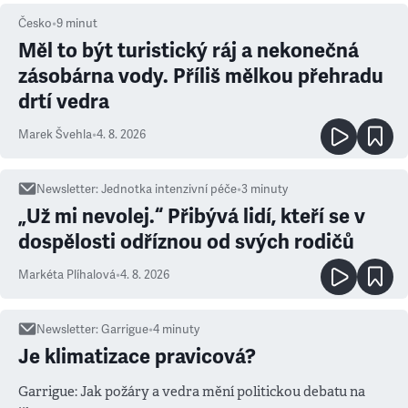
Česko
•
9
minut
Měl to být turistický ráj a nekonečná
zásobárna vody. Příliš mělkou přehradu
drtí vedra
Marek Švehla
•
4. 8. 2026
Newsletter
:
Jednotka intenzivní péče
•
3
minuty
„Už mi nevolej.“ Přibývá lidí, kteří se v
dospělosti odříznou od svých rodičů
Markéta Plíhalová
•
4. 8. 2026
Newsletter
:
Garrigue
•
4
minuty
Je klimatizace pravicová?
Garrigue: Jak požáry a vedra mění politickou debatu na