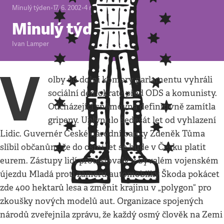
Minulý týden
•
17. 6. 2002
•
4
minuty
Minulý týden
Ivan Lamper
V
olby do dolní komory parlamentu vyhráli
sociální demokraté před ODS a komunisty.
Odcházející sněmovna definitivně zamítla
gripeny. Uplynulo šedesát let od vyhlazení
Lidic. Guvernér České národní banky Zdeněk Tůma
slíbil občanům, že do osmi let se bude v Česku platit
eurem. Zástupy lidí protestovaly v bývalém vojenském
újezdu Mladá proti záměru automobilky Škoda pokácet
zde 400 hektarů lesa a změnit krajinu v „polygon“ pro
zkoušky nových modelů aut. Organizace spojených
národů zveřejnila zprávu, že každý osmý člověk na Zemi