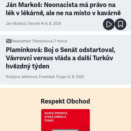
Ján Markoš: Neonacista má právo na
lék v lékárně, ale ne na místo v kavárně
Ján Markoš
,
Denník N
•
6. 8. 2026
Newsletter
:
Plamínková
•
7
minut
Plamínková: Boj o Senát odstartoval,
Vávrovci versus vláda a další Turkův
hvězdný týden
Kristýna Jelínková
,
František Trojan
•
6. 8. 2026
Respekt Obchod