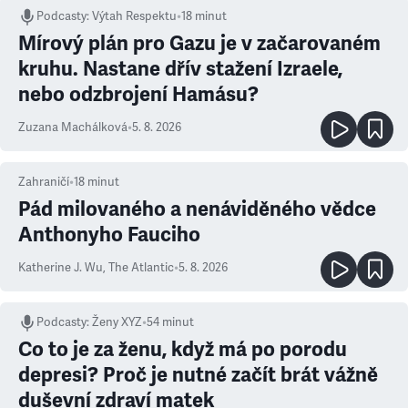
Podcasty
:
Výtah Respektu
•
18 minut
Mírový plán pro Gazu je v začarovaném
kruhu. Nastane dřív stažení Izraele,
nebo odzbrojení Hamásu?
Zuzana Machálková
•
5. 8. 2026
Zahraničí
•
18
minut
Pád milovaného a nenáviděného vědce
Anthonyho Fauciho
Katherine J. Wu
,
The Atlantic
•
5. 8. 2026
Podcasty
:
Ženy XYZ
•
54 minut
Co to je za ženu, když má po porodu
depresi? Proč je nutné začít brát vážně
duševní zdraví matek