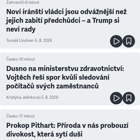
Zahraničí
•
6
minut
Noví íránští vládci jsou odvážnější než
jejich zabití předchůdci – a Trump si
neví rady
Tomáš Lindner
•
5. 8. 2026
Česko
•
10
minut
Dusno na ministerstvu zdravotnictví:
Vojtěch řeší spor kvůli sledování
počítačů svých zaměstnanců
Kristýna Jelínková
•
5. 8. 2026
Česko
•
17
minut
Prokop Pithart: Příroda v nás probouzí
divokost, která sytí duši