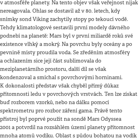
v atmosféře planety. Na tento objev však veřejnost nijak
nereagovala. Ohlas se dostavil až v 80. letech, kdy
snímky sond Viking zachytily stopy po tekoucí vodě.
Tehdy klimatologové sestavili první modely dávného
podnebí na planetě: Mars byl v první miliardě roků své
existence vlhký a mokrý. Na povrchu byly oceány a po
pevnině místy proudila voda. Se zředěním atmosféry
a ochlazením sice její část sublimovala do
meziplanetárního prostoru, další díl se však
kondenzoval a smíchal s povrchovými horninami.
K dokonalosti představ však chyběl přímý důkaz
přítomnosti ledu v povrchových vrstvách. Ten lze získat
buď rozborem vzorků, nebo na dálku pomocí
spektrometru pro rozbor záření gama. Právě tento
přístroj byl poprvé použit na sondě Mars Odyssea
2001 a potvrdil na rozsáhlém území planety přítomnost
mnoha atomů vodíku. Oblast s půdou bohatou na vodík