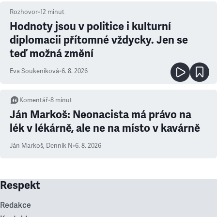
Rozhovor
•
12
minut
Hodnoty jsou v politice i kulturní
diplomacii přítomné vždycky. Jen se
teď možná změní
Eva Soukeníková
•
6. 8. 2026
Komentář
•
8
minut
Ján Markoš: Neonacista má právo na
lék v lékárně, ale ne na místo v kavárně
Ján Markoš
,
Denník N
•
6. 8. 2026
Respekt
Redakce