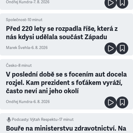
Ondřej Kundra
•
7. 8. 2026
Společnost
•
10
minut
Před 220 lety se rozpadla říše, která z
nás kdysi udělala součást Západu
Marek Švehla
•
6. 8. 2026
Česko
•
8
minut
V poslední době se s focením aut docela
rozjel. Kam prezident s foťákem vyráží,
často neví ani jeho okolí
Ondřej Kundra
•
6. 8. 2026
Podcasty
:
Výtah Respektu
•
17 minut
Bouře na ministerstvu zdravotnictví. Na