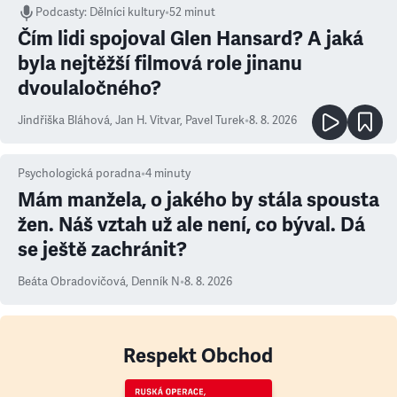
Podcasty
:
Dělníci kultury
•
52 minut
Čím lidi spojoval Glen Hansard? A jaká
byla nejtěžší filmová role jinanu
dvoulaločného?
Jindřiška Bláhová
,
Jan H. Vitvar
,
Pavel Turek
•
8. 8. 2026
Psychologická poradna
•
4
minuty
Mám manžela, o jakého by stála spousta
žen. Náš vztah už ale není, co býval. Dá
se ještě zachránit?
Beáta Obradovičová
,
Denník N
•
8. 8. 2026
Respekt Obchod