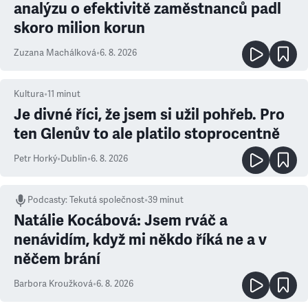
analýzu o efektivitě zaměstnanců padl
skoro milion korun
Zuzana Machálková
•
6. 8. 2026
Kultura
•
11
minut
Je divné říci, že jsem si užil pohřeb. Pro
ten Glenův to ale platilo stoprocentně
Petr Horký
•
Dublin
•
6. 8. 2026
Podcasty
:
Tekutá společnost
•
39 minut
Natálie Kocábová: Jsem rváč a
nenávidím, když mi někdo říká ne a v
něčem brání
Barbora Kroužková
•
6. 8. 2026