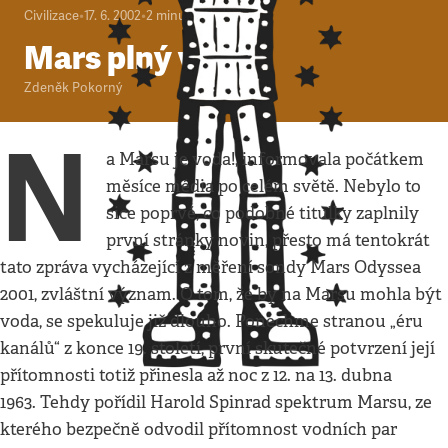
Civilizace
•
17. 6. 2002
•
2
minuty
Mars plný vody
Zdeněk Pokorný
N
a Marsu je voda!, informovala počátkem
měsíce média po celém světě. Nebylo to
sice poprvé, co podobné titulky zaplnily
první stránky novin, přesto má tentokrát
tato zpráva vycházející z měření sondy Mars Odyssea
2001, zvláštní význam. O tom, že by na Marsu mohla být
voda, se spekuluje již dlouho. Ponechme stranou „éru
kanálů“ z konce 19. století, první skutečné potvrzení její
přítomnosti totiž přinesla až noc z 12. na 13. dubna
1963. Tehdy pořídil Harold Spinrad spektrum Marsu, ze
kterého bezpečně odvodil přítomnost vodních par