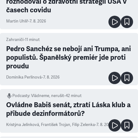
rozhodoval o zdravotní strategii USA v
časech covidu
Martin Uhlíř
•
7. 8. 2026
Zahraničí
•
11
minut
Pedro Sanchéz se nebojí ani Trumpa, ani
populistů. Španělský premiér jde proti
proudu
Dominika Perlínová
•
7. 8. 2026
Podcasty
:
Vládneme, nerušit
•
42 minut
Ovládne Babiš senát, ztratí Láska klub a
přibude dezinformátorů?
Kristýna Jelínková
,
František Trojan
,
Filip Zelenka
•
7. 8. 2026