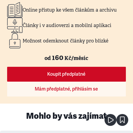
Online přístup ke všem článkům a archivu
Články i v audioverzi a mobilní aplikaci
Možnost odemknout články pro blízké
160
od
Kč/měsíc
Koupit předplatné
Mám předplatné, přihlásím se
Mohlo by vás zajímat