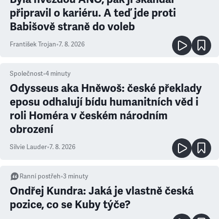
připravil o kariéru. A teď jde proti
Babišově straně do voleb
František Trojan
•
7. 8. 2026
Společnost
•
4
minuty
Odysseus aka Hněwoš: české překlady
eposu odhalují bídu humanitních věd i
roli Homéra v českém národním
obrození
Silvie Lauder
•
7. 8. 2026
Ranní postřeh
•
3
minuty
Ondřej Kundra: Jaká je vlastně česká
pozice, co se Kuby týče?