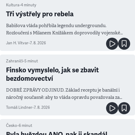
Kultura
•
4
minuty
Tři výstřely pro rebela
Babišova vláda pohřbila legendu undergroundu.
Rozloučení s Milanem Knížákem doprovodily vojenské
salvy i kritika pokrokářů
Jan H. Vitvar
•
7. 8. 2026
Zahraničí
•
5
minut
Finsko vymyslelo, jak se zbavit
bezdomovectví
DOBRÉ ZPRÁVY ODJINUD. Základ receptu je banální i
náročný současně: aby to vláda opravdu považovala za
prioritu
Tomáš Lindner
•
7. 8. 2026
Česko
•
6
minut
Byla hvězdou ANO, pak ji skandál