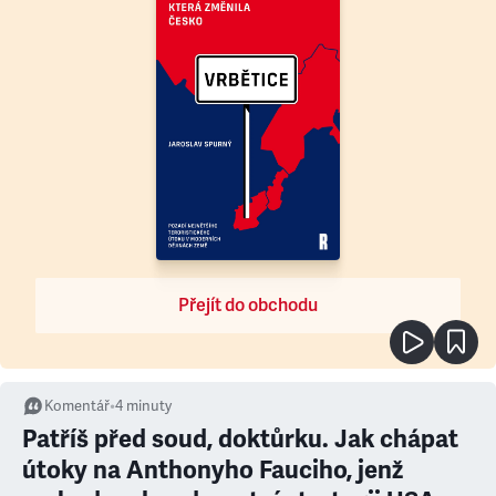
Přejít do obchodu
Komentář
•
4
minuty
Patříš před soud, doktůrku. Jak chápat
útoky na Anthonyho Fauciho, jenž