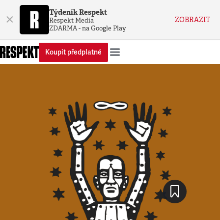
Týdeník Respekt
×
ZOBRAZIT
Respekt Media
ZDARMA - na Google Play
Koupit předplatné