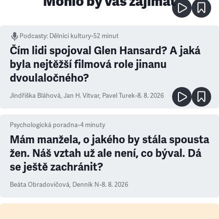
Mohlo by vás zajímat
Podcasty
:
Dělníci kultury
•
52 minut
Čím lidi spojoval Glen Hansard? A jaká
byla nejtěžší filmová role jinanu
dvoulaločného?
Jindřiška Bláhová
,
Jan H. Vitvar
,
Pavel Turek
•
8. 8. 2026
Psychologická poradna
•
4
minuty
Mám manžela, o jakého by stála spousta
žen. Náš vztah už ale není, co býval. Dá
se ještě zachránit?
Beáta Obradovičová
,
Denník N
•
8. 8. 2026