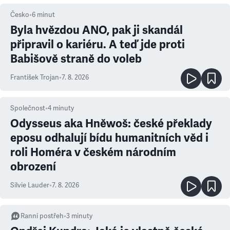
Česko
•
6
minut
Byla hvězdou ANO, pak ji skandál
připravil o kariéru. A teď jde proti
Babišově straně do voleb
František Trojan
•
7. 8. 2026
Společnost
•
4
minuty
Odysseus aka Hněwoš: české překlady
eposu odhalují bídu humanitních věd i
roli Homéra v českém národním
obrození
Silvie Lauder
•
7. 8. 2026
Ranní postřeh
•
3
minuty