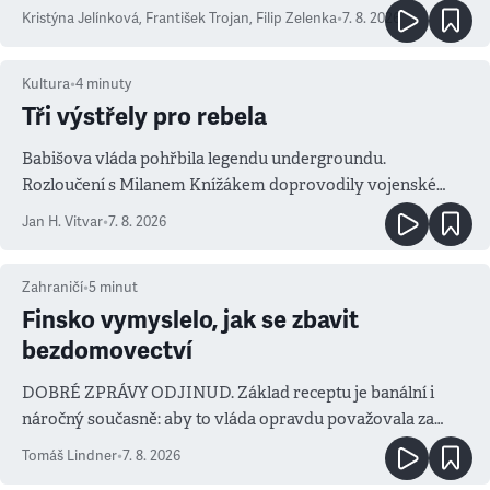
Kristýna Jelínková
,
František Trojan
,
Filip Zelenka
•
7. 8. 2026
Kultura
•
4
minuty
Tři výstřely pro rebela
Babišova vláda pohřbila legendu undergroundu.
Rozloučení s Milanem Knížákem doprovodily vojenské
salvy i kritika pokrokářů
Jan H. Vitvar
•
7. 8. 2026
Zahraničí
•
5
minut
Finsko vymyslelo, jak se zbavit
bezdomovectví
DOBRÉ ZPRÁVY ODJINUD. Základ receptu je banální i
náročný současně: aby to vláda opravdu považovala za
prioritu
Tomáš Lindner
•
7. 8. 2026