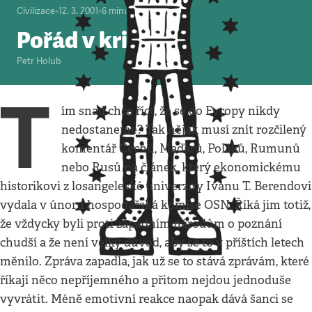
Civilizace
•
12. 3. 2001
•
6
minut
Pořád v krizi
Petr Holub
T
ím snad chce říct, že se do Evropy nikdy
nedostaneme? Tak nějak musí znít rozčilený
komentář Čechů, Maďarů, Poláků, Rumunů
nebo Rusů na článek, který ekonomickému
historikovi z losangeleské univerzity Ivanu T. Berendovi
vydala v únoru hospodářská komise OSN. Říká jim totiž,
že vždycky byli proti západním národům o poznání
chudší a že není velký důvod, aby se to v příštích letech
měnilo. Zpráva zapadla, jak už se to stává zprávám, které
říkají něco nepříjemného a přitom nejdou jednoduše
vyvrátit. Méně emotivní reakce naopak dává šanci se