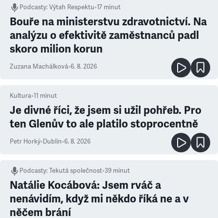
Podcasty
:
Výtah Respektu
•
17 minut
Bouře na ministerstvu zdravotnictví. Na
analýzu o efektivitě zaměstnanců padl
skoro milion korun
Zuzana Machálková
•
6. 8. 2026
Kultura
•
11
minut
Je divné říci, že jsem si užil pohřeb. Pro
ten Glenův to ale platilo stoprocentně
Petr Horký
•
Dublin
•
6. 8. 2026
Podcasty
:
Tekutá společnost
•
39 minut
Natálie Kocábová: Jsem rváč a
nenávidím, když mi někdo říká ne a v
něčem brání