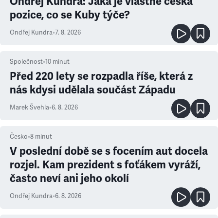
Ondřej Kundra: Jaká je vlastně česká
pozice, co se Kuby týče?
Ondřej Kundra
•
7. 8. 2026
Společnost
•
10
minut
Před 220 lety se rozpadla říše, která z
nás kdysi udělala součást Západu
Marek Švehla
•
6. 8. 2026
Česko
•
8
minut
V poslední době se s focením aut docela
rozjel. Kam prezident s foťákem vyráží,
často neví ani jeho okolí
Ondřej Kundra
•
6. 8. 2026