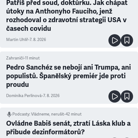
Patříš před soud, doktůrku. Jak chápat
útoky na Anthonyho Fauciho, jenž
rozhodoval o zdravotní strategii USA v
časech covidu
Martin Uhlíř
•
7. 8. 2026
Zahraničí
•
11
minut
Pedro Sanchéz se nebojí ani Trumpa, ani
populistů. Španělský premiér jde proti
proudu
Dominika Perlínová
•
7. 8. 2026
Podcasty
:
Vládneme, nerušit
•
42 minut
Ovládne Babiš senát, ztratí Láska klub a
přibude dezinformátorů?