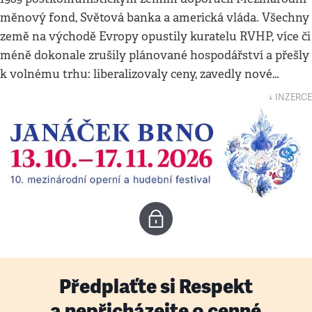
měnový fond, Světová banka a americká vláda. Všechny
země na východě Evropy opustily kuratelu RVHP, více či
méně dokonale zrušily plánované hospodářství a přešly
k volnému trhu: liberalizovaly ceny, zavedly nové…
↓ INZERCE
Předplaťte si Respekt
a nepřicházejte o cenné