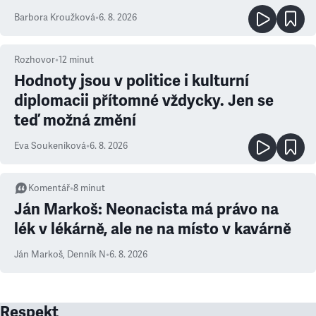
Barbora Kroužková
•
6. 8. 2026
Rozhovor
•
12
minut
Hodnoty jsou v politice i kulturní
diplomacii přítomné vždycky. Jen se
teď možná změní
Eva Soukeníková
•
6. 8. 2026
Komentář
•
8
minut
Ján Markoš: Neonacista má právo na
lék v lékárně, ale ne na místo v kavárně
Ján Markoš
,
Denník N
•
6. 8. 2026
Respekt