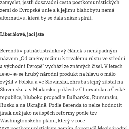
zamyslet, jestli dosavadní cesta postkomunistických
zemí do Evropské unie a k jejímu blahobytu nemá
alternativu, která by se dala snáze splnit.
Liberálové, jací jste
Berendův patnáctistránkový článek s nenápadným
názvem „Od změny režimu k trvalému růstu ve střední
a východní Evropě“ vychází ze známých čísel. V letech
1990–99 se hrubý národní produkt na hlavu o málo
zvýšil v Polsku a ve Slovinsku, zhruba stejný zůstal na
Slovensku a v Maďarsku, poklesl v Chorvatsku a České
republice, hluboko propadl v Bulharsku, Rumunsku,
Rusku a na Ukrajině. Podle Berenda to nelze hodnotit
jinak než jako neúspěch reformy podle tzv.
Washingtonského plánu, který v roce
1989 postkomunistickým zemím doporučil Mezinárodní