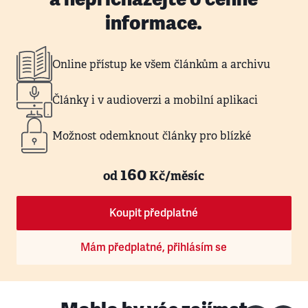
informace.
Online přístup ke všem článkům a archivu
Články i v audioverzi a mobilní aplikaci
Možnost odemknout články pro blízké
160
od
Kč/měsíc
Koupit předplatné
Mám předplatné, přihlásím se