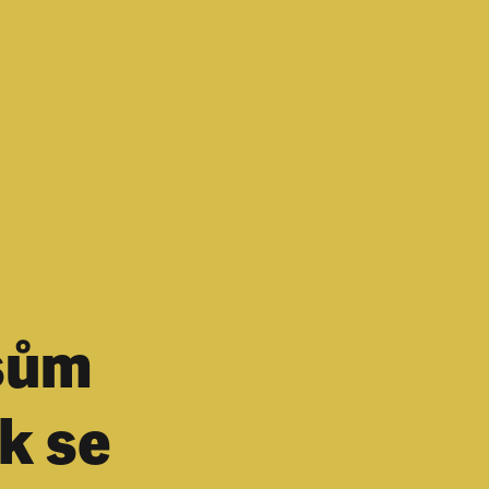
sům
k se