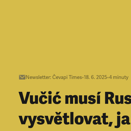
Newsletter
:
Čevapi Times
•
18. 6. 2025
•
4
minuty
Vučić musí Ru
vysvětlovat, ja