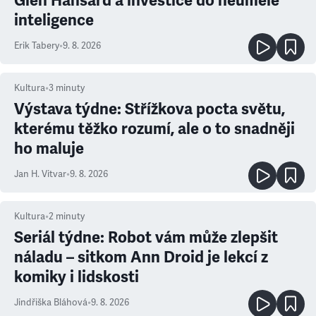
Glen Hansard a investice do neumělé
inteligence
Erik Tabery
•
9. 8. 2026
Kultura
•
3
minuty
Výstava týdne: Střížkova pocta světu,
kterému těžko rozumí, ale o to snadněji
ho maluje
Jan H. Vitvar
•
9. 8. 2026
Kultura
•
2
minuty
Seriál týdne: Robot vám může zlepšit
náladu – sitkom Ann Droid je lekcí z
komiky i lidskosti
Jindřiška Bláhová
•
9. 8. 2026