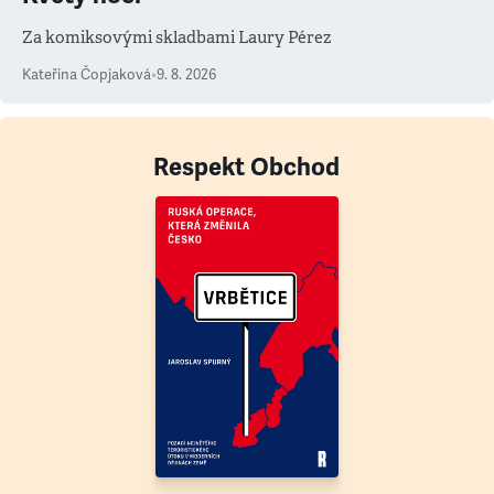
Za komiksovými skladbami Laury Pérez
Kateřina Čopjaková
•
9. 8. 2026
Respekt Obchod