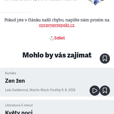
Pokud jste v článku našli chybu, napište nám prosím na
opravy@respekt.cz
.
Sdílet
Mohlo by vás zajímat
Komiks
Zen žen
Lela Geislerová
,
Martin Mach Ondřej
•
9. 8. 2026
Literatura
•
5
minut
Květy noci