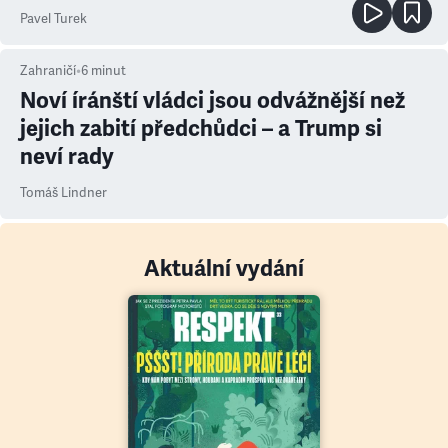
ale atmosféra
Pavel Turek
Zahraničí
•
6
minut
Noví íránští vládci jsou odvážnější než
jejich zabití předchůdci – a Trump si
neví rady
Tomáš Lindner
Aktuální vydání