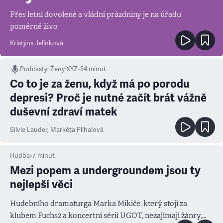
Přes letní dovolené a vládní prázdniny je na úřadu
poměrně živo
Kristýna Jelínková
Podcasty
:
Ženy XYZ
•
54 minut
Co to je za ženu, když má po porodu
depresi? Proč je nutné začít brát vážně
duševní zdraví matek
Silvie Lauder
,
Markéta Plíhalová
Hudba
•
7
minut
Mezi popem a undergroundem jsou ty
nejlepší věci
Hudebního dramaturga Marka Mikiče, který stojí za
klubem Fuchs2 a koncertní sérií UGOT, nezajímají žánry,