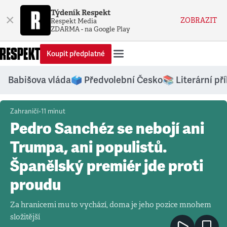
Týdeník Respekt
×
ZOBRAZIT
Respekt Media
ZDARMA - na Google Play
Koupit předplatné
Respekt.cz
Babišova vláda
🗳️ Předvolební Česko
📚 Literární př
Zahraničí
•
11
minut
Pedro Sanchéz se nebojí ani
Trumpa, ani populistů.
Španělský premiér jde proti
proudu
Za hranicemi mu to vychází, doma je jeho pozice mnohem
složitější