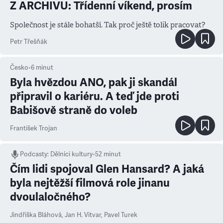
Z ARCHIVU: Třídenní víkend, prosím
Společnost je stále bohatší. Tak proč ještě tolik pracovat?
Petr Třešňák
Česko
•
6
minut
Byla hvězdou ANO, pak ji skandál
připravil o kariéru. A teď jde proti
Babišově straně do voleb
František Trojan
Podcasty
:
Dělníci kultury
•
52 minut
Čím lidi spojoval Glen Hansard? A jaká
byla nejtěžší filmová role jinanu
dvoulaločného?
Jindřiška Bláhová
,
Jan H. Vitvar
,
Pavel Turek