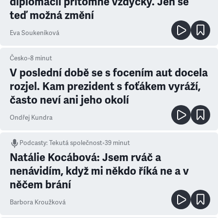
diplomacii přítomné vždycky. Jen se
teď možná změní
Eva Soukeníková
Česko
•
8
minut
V poslední době se s focením aut docela
rozjel. Kam prezident s foťákem vyráží,
často neví ani jeho okolí
Ondřej Kundra
Podcasty
:
Tekutá společnost
•
39 minut
Natálie Kocábová: Jsem rváč a
nenávidím, když mi někdo říká ne a v
něčem brání
Barbora Kroužková