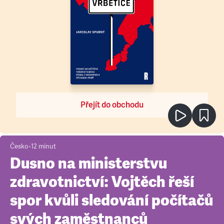
Přejít do obchodu
Česko
•
12
minut
Dusno na ministerstvu
zdravotnictví: Vojtěch řeší
spor kvůli sledování počítačů
svých zaměstnanců