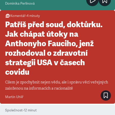
Dominika Perlínová
Komentář
•
4
minuty
Patříš před soud, doktůrku.
Jak chápat útoky na
Anthonyho Fauciho, jenž
rozhodoval o zdravotní
strategii USA v časech
covidu
Cílem je zpochybnit nejen vědu, ale i správu věcí veřejných
založenou na informacích a racionalitě
Martin Uhlíř
Společnost
•
12
minut