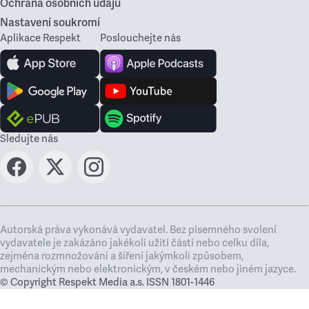
Ochrana osobních údajů
Nastavení soukromí
Aplikace Respekt
Poslouchejte nás
Sledujte nás
Autorská práva vykonává vydavatel. Bez písemného svolení
vydavatele je zakázáno jakékoli užití částí nebo celku díla,
zejména rozmnožování a šíření jakýmkoli způsobem,
mechanickým nebo elektronickým, v českém nebo jiném jazyce.
© Copyright Respekt Media a.s. ISSN 1801-1446