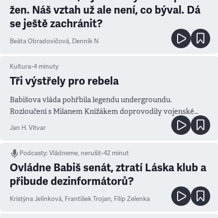
žen. Náš vztah už ale není, co býval. Dá
se ještě zachránit?
Beáta Obradovičová
,
Denník N
Kultura
•
4
minuty
Tři výstřely pro rebela
Babišova vláda pohřbila legendu undergroundu.
Rozloučení s Milanem Knížákem doprovodily vojenské
salvy i kritika pokrokářů
Jan H. Vitvar
Podcasty
:
Vládneme, nerušit
•
42 minut
Ovládne Babiš senát, ztratí Láska klub a
přibude dezinformátorů?
Kristýna Jelínková
,
František Trojan
,
Filip Zelenka