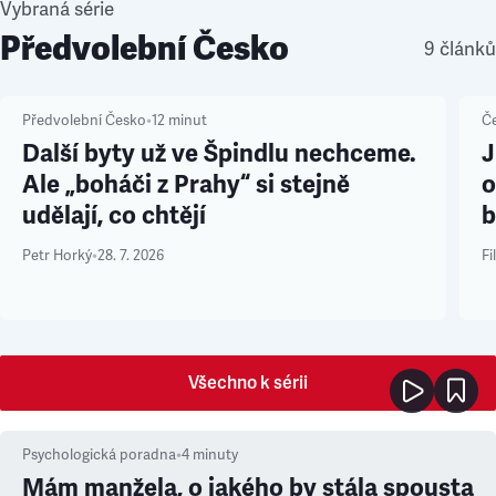
Vybraná série
Předvolební Česko
9 článků
Předvolební Česko
•
12
minut
Č
Další byty už ve Špindlu nechceme.
J
Ale „boháči z Prahy“ si stejně
o
udělají, co chtějí
b
Petr Horký
•
28. 7. 2026
Fi
Všechno k sérii
Psychologická poradna
•
4
minuty
Mám manžela, o jakého by stála spousta