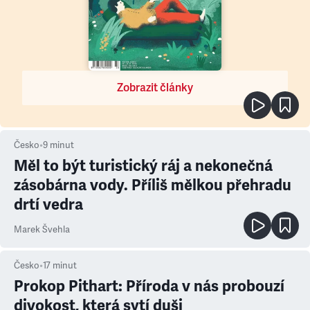
Zobrazit články
Česko
•
9
minut
Měl to být turistický ráj a nekonečná
zásobárna vody. Příliš mělkou přehradu
drtí vedra
Marek Švehla
Česko
•
17
minut
Prokop Pithart: Příroda v nás probouzí
divokost, která sytí duši