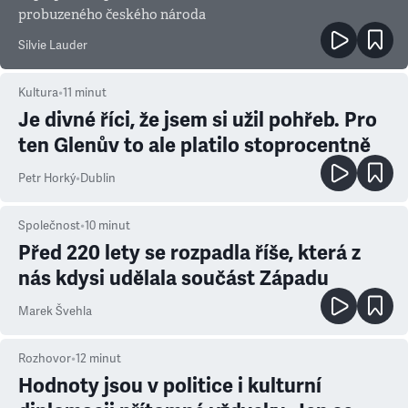
probuzeného českého národa
Silvie Lauder
Kultura
•
11
minut
Je divné říci, že jsem si užil pohřeb. Pro
ten Glenův to ale platilo stoprocentně
Petr Horký
•
Dublin
Společnost
•
10
minut
Před 220 lety se rozpadla říše, která z
nás kdysi udělala součást Západu
Marek Švehla
Rozhovor
•
12
minut
Hodnoty jsou v politice i kulturní