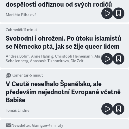
dospělosti odříznou od svých rodičů
Markéta Plíhalová
Zahraničí
•
11
minut
Svobodní i ohrožení. Po útoku islamistů
se Německo ptá, jak se žije queer lidem
Andrea Böhm, Anne Hähnig, Christoph Heinemann, Alisa
Schellenberg, Anastasia Tikhomirova
,
Die Zeit
Komentář
•
5
minut
V Ceutě neselhalo Španělsko, ale
především nejednotní Evropané včetně
Babiše
Tomáš Lindner
Newsletter
:
Garrigue
•
4
minuty