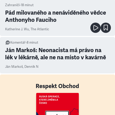
Zahraničí
•
18
minut
Pád milovaného a nenáviděného vědce
Anthonyho Fauciho
Katherine J. Wu
,
The Atlantic
Komentář
•
8
minut
Ján Markoš: Neonacista má právo na
lék v lékárně, ale ne na místo v kavárně
Ján Markoš
,
Denník N
Respekt Obchod