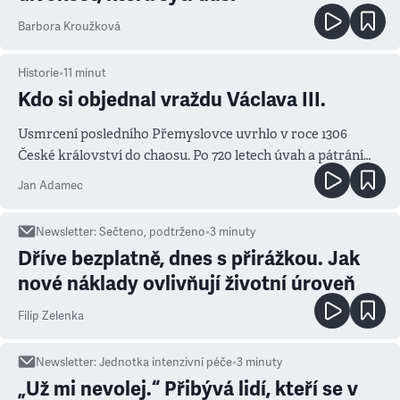
Barbora Kroužková
Historie
•
11
minut
Kdo si objednal vraždu Václava III.
Usmrcení posledního Přemyslovce uvrhlo v roce 1306
České království do chaosu. Po 720 letech úvah a pátrání
známe jména podezřelých
Jan Adamec
Newsletter
:
Sečteno, podtrženo
•
3
minuty
Dříve bezplatně, dnes s přirážkou. Jak
nové náklady ovlivňují životní úroveň
Filip Zelenka
Newsletter
:
Jednotka intenzivní péče
•
3
minuty
„Už mi nevolej.“ Přibývá lidí, kteří se v