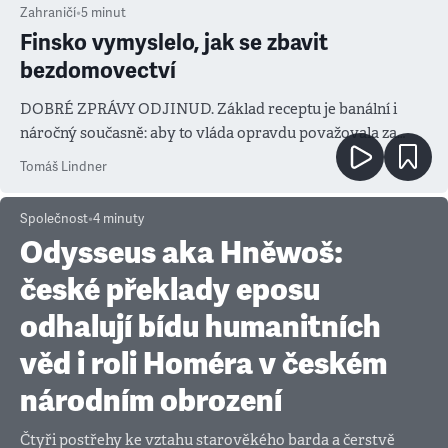
Zahraničí
•
5
minut
Finsko vymyslelo, jak se zbavit
bezdomovectví
DOBRÉ ZPRÁVY ODJINUD. Základ receptu je banální i
náročný současně: aby to vláda opravdu považovala za
prioritu
Tomáš Lindner
Společnost
•
4
minuty
Odysseus aka Hněwoš:
české překlady eposu
odhalují bídu humanitních
věd i roli Homéra v českém
národním obrození
Čtyři postřehy ke vztahu starověkého barda a čerstvě