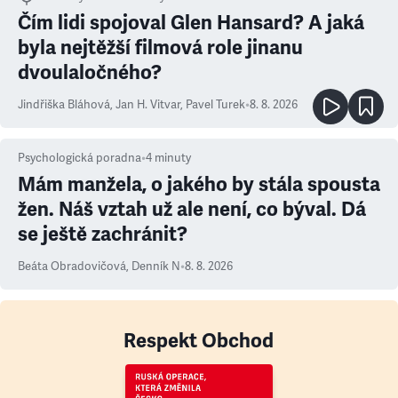
Čím lidi spojoval Glen Hansard? A jaká
byla nejtěžší filmová role jinanu
dvoulaločného?
Jindřiška Bláhová
,
Jan H. Vitvar
,
Pavel Turek
•
8. 8. 2026
Psychologická poradna
•
4
minuty
Mám manžela, o jakého by stála spousta
žen. Náš vztah už ale není, co býval. Dá
se ještě zachránit?
Beáta Obradovičová
,
Denník N
•
8. 8. 2026
Respekt Obchod