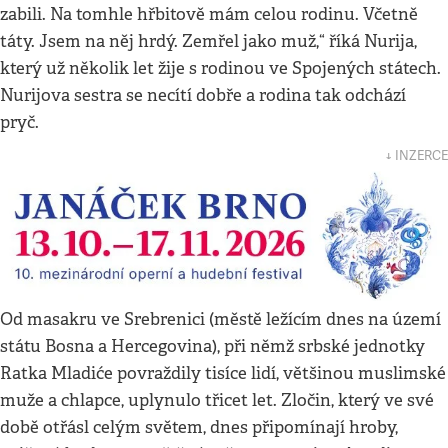
zabili. Na tomhle hřbitově mám celou rodinu. Včetně
táty. Jsem na něj hrdý. Zemřel jako muž,“ říká Nurija,
který už několik let žije s rodinou ve Spojených státech.
Nurijova sestra se necítí dobře a rodina tak odchází
pryč.
↓ INZERCE
Od masakru ve Srebrenici (městě ležícím dnes na území
státu Bosna a Hercegovina), při němž srbské jednotky
Ratka Mladiće povraždily tisíce lidí, většinou muslimské
muže a chlapce, uplynulo třicet let. Zločin, který ve své
době otřásl celým světem, dnes připomínají hroby,