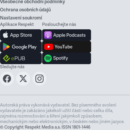
Všeobecné obchodní podmínky
Ochrana osobních údajů
Nastavení soukromí
Aplikace Respekt
Poslouchejte nás
Sledujte nás
Autorská práva vykonává vydavatel. Bez písemného svolení
vydavatele je zakázáno jakékoli užití částí nebo celku díla,
zejména rozmnožování a šíření jakýmkoli způsobem,
mechanickým nebo elektronickým, v českém nebo jiném jazyce.
© Copyright Respekt Media a.s. ISSN 1801-1446