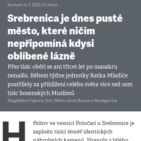
Kontext
•
4. 7. 2025
•
13
minut
Srebrenica je dnes pusté
město, které ničím
nepřipomíná kdysi
oblíbené lázně
Přes tisíc obětí se ani třicet let po masakru
nenašlo. Během týdne jednotky Ratka Mladiće
postřílely za přihlížení celého světa více než osm
tisíc bosenských Muslimů
Magdaléna Fajtová
,
foto: Milan Jaroš
•
Bosna a Hercegovina
H
řbitov ve vesnici Potočari u Srebrenice je
zaplněn tisíci téměř identických
náhrobních kamenů. Hranoly z bílého