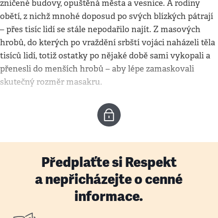
zničené budovy, opuštěná města a vesnice. A rodiny
obětí, z nichž mnohé doposud po svých blízkých pátrají
– přes tisíc lidí se stále nepodařilo najít. Z masových
hrobů, do kterých po vraždění srbští vojáci naházeli těla
tisíců lidí, totiž ostatky po nějaké době sami vykopali a
přenesli do menších hrobů – aby lépe zamaskovali
skutečný rozměr masakru.
Předplaťte si Respekt
a nepřicházejte o cenné
informace.