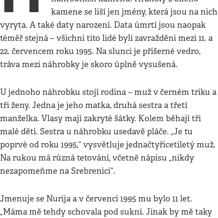
kamene se liší jen jmény, která jsou na nich
vyryta. A také daty narození. Data úmrtí jsou naopak
téměř stejná – všichni tito lidé byli zavražděni mezi 11. a
22. červencem roku 1995. Na slunci je příšerné vedro,
tráva mezi náhrobky je skoro úplně vysušená.
U jednoho náhrobku stojí rodina – muž v černém triku a
tři ženy. Jedna je jeho matka, druhá sestra a třetí
manželka. Vlasy mají zakryté šátky. Kolem běhají tři
malé děti. Sestra u náhrobku usedavě pláče. „Je tu
poprvé od roku 1995,“ vysvětluje jednačtyřicetiletý muž.
Na rukou má různá tetování, včetně nápisu „nikdy
nezapomeňme na Srebrenici“.
Jmenuje se Nurija a v červenci 1995 mu bylo 11 let.
„Máma mě tehdy schovala pod sukní. Jinak by mě taky