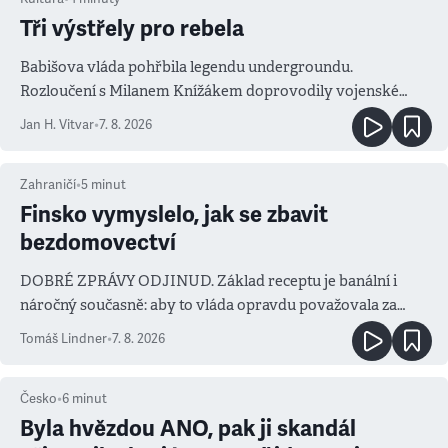
Tři výstřely pro rebela
Babišova vláda pohřbila legendu undergroundu.
Rozloučení s Milanem Knížákem doprovodily vojenské
salvy i kritika pokrokářů
Jan H. Vitvar
•
7. 8. 2026
Zahraničí
•
5
minut
Finsko vymyslelo, jak se zbavit
bezdomovectví
DOBRÉ ZPRÁVY ODJINUD. Základ receptu je banální i
náročný současně: aby to vláda opravdu považovala za
prioritu
Tomáš Lindner
•
7. 8. 2026
Česko
•
6
minut
Byla hvězdou ANO, pak ji skandál