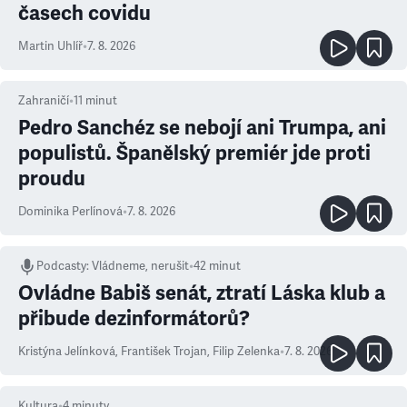
časech covidu
Martin Uhlíř
•
7. 8. 2026
Zahraničí
•
11
minut
Pedro Sanchéz se nebojí ani Trumpa, ani
populistů. Španělský premiér jde proti
proudu
Dominika Perlínová
•
7. 8. 2026
Podcasty
:
Vládneme, nerušit
•
42 minut
Ovládne Babiš senát, ztratí Láska klub a
přibude dezinformátorů?
Kristýna Jelínková
,
František Trojan
,
Filip Zelenka
•
7. 8. 2026
Kultura
•
4
minuty