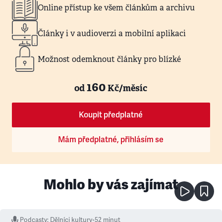
Online přístup ke všem článkům a archivu
Články i v audioverzi a mobilní aplikaci
Možnost odemknout články pro blízké
160
od
Kč/měsíc
Koupit předplatné
Mám předplatné, přihlásím se
Mohlo by vás zajímat
Podcasty
:
Dělníci kultury
•
52 minut