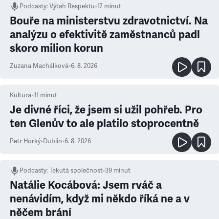
Podcasty
:
Výtah Respektu
•
17 minut
Bouře na ministerstvu zdravotnictví. Na
analýzu o efektivitě zaměstnanců padl
skoro milion korun
Zuzana Machálková
•
6. 8. 2026
Kultura
•
11
minut
Je divné říci, že jsem si užil pohřeb. Pro
ten Glenův to ale platilo stoprocentně
Petr Horký
•
Dublin
•
6. 8. 2026
Podcasty
:
Tekutá společnost
•
39 minut
Natálie Kocábová: Jsem rváč a
nenávidím, když mi někdo říká ne a v
něčem brání