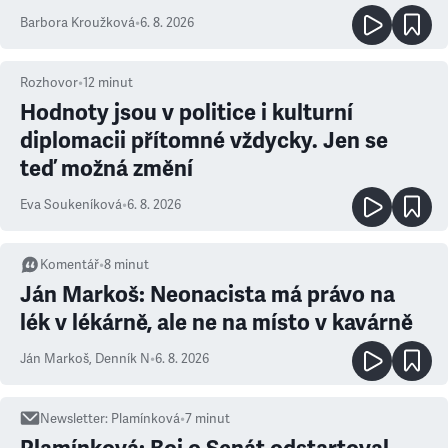
Barbora Kroužková
•
6. 8. 2026
Rozhovor
•
12
minut
Hodnoty jsou v politice i kulturní
diplomacii přítomné vždycky. Jen se
teď možná změní
Eva Soukeníková
•
6. 8. 2026
Komentář
•
8
minut
Ján Markoš: Neonacista má právo na
lék v lékárně, ale ne na místo v kavárně
Ján Markoš
,
Denník N
•
6. 8. 2026
Newsletter
:
Plamínková
•
7
minut