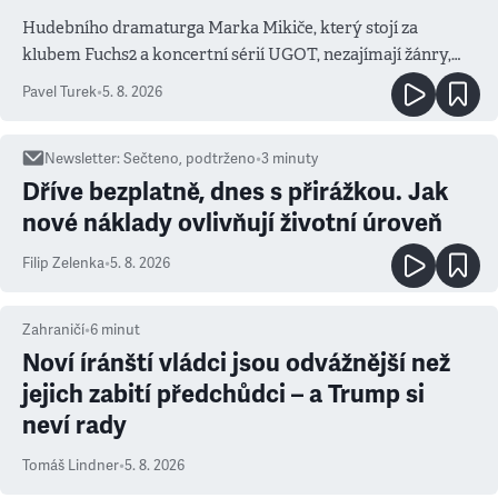
Hudebního dramaturga Marka Mikiče, který stojí za
klubem Fuchs2 a koncertní sérií UGOT, nezajímají žánry,
ale atmosféra
Pavel Turek
•
5. 8. 2026
Newsletter
:
Sečteno, podtrženo
•
3
minuty
Dříve bezplatně, dnes s přirážkou. Jak
nové náklady ovlivňují životní úroveň
Filip Zelenka
•
5. 8. 2026
Zahraničí
•
6
minut
Noví íránští vládci jsou odvážnější než
jejich zabití předchůdci – a Trump si
neví rady
Tomáš Lindner
•
5. 8. 2026