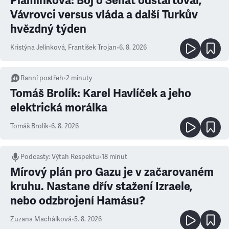
Plamínková: Boj o Senát odstartoval,
Vávrovci versus vláda a další Turkův
hvězdný týden
Kristýna Jelínková
,
František Trojan
•
6. 8. 2026
Ranní postřeh
•
2
minuty
Tomáš Brolík: Karel Havlíček a jeho
elektrická morálka
Tomáš Brolík
•
6. 8. 2026
Podcasty
:
Výtah Respektu
•
18 minut
Mírový plán pro Gazu je v začarovaném
kruhu. Nastane dřív stažení Izraele,
nebo odzbrojení Hamásu?
Zuzana Machálková
•
5. 8. 2026