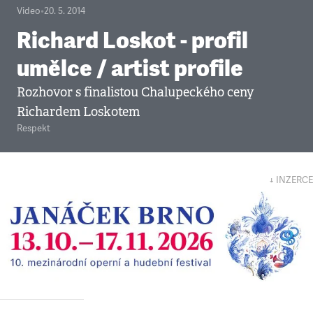
Video
•
20. 5. 2014
Richard Loskot - profil
umělce / artist profile
Rozhovor s finalistou Chalupeckého ceny
Richardem Loskotem
Respekt
↓ INZERCE