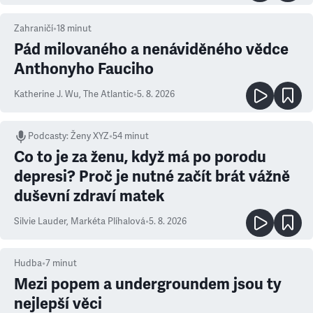
Zahraničí
•
18
minut
Pád milovaného a nenáviděného vědce
Anthonyho Fauciho
Katherine J. Wu
,
The Atlantic
•
5. 8. 2026
Podcasty
:
Ženy XYZ
•
54 minut
Co to je za ženu, když má po porodu
depresi? Proč je nutné začít brát vážně
duševní zdraví matek
Silvie Lauder
,
Markéta Plíhalová
•
5. 8. 2026
Hudba
•
7
minut
Mezi popem a undergroundem jsou ty
nejlepší věci