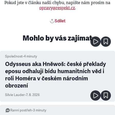
Pokud jste v článku našli chybu, napište nám prosím na
opravy@respekt.cz
.
Sdílet
Mohlo by vás zajímat
Společnost
•
4
minuty
Odysseus aka Hněwoš: české překlady
eposu odhalují bídu humanitních věd i
roli Homéra v českém národním
obrození
Silvie Lauder
•
7. 8. 2026
Ranní postřeh
•
3
minuty