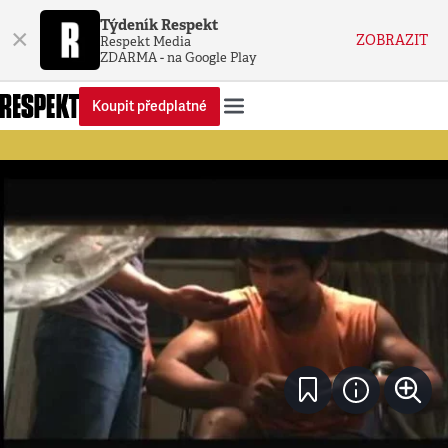
Týdeník Respekt
×
ZOBRAZIT
Respekt Media
ZDARMA - na Google Play
Koupit předplatné