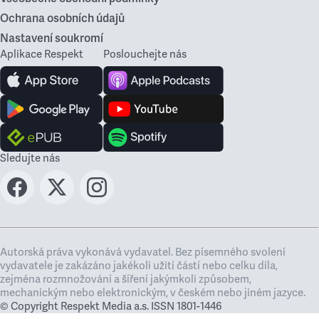
Ochrana osobních údajů
Nastavení soukromí
Aplikace Respekt
Poslouchejte nás
Sledujte nás
Autorská práva vykonává vydavatel. Bez písemného svolení
vydavatele je zakázáno jakékoli užití částí nebo celku díla,
zejména rozmnožování a šíření jakýmkoli způsobem,
mechanickým nebo elektronickým, v českém nebo jiném jazyce.
© Copyright Respekt Media a.s. ISSN 1801-1446