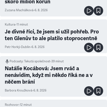
skoro milion korun
Zuzana Machálková
•
6. 8. 2026
Kultura
•
11
minut
Je divné říci, že jsem si užil pohřeb. Pro
ten Glenův to ale platilo stoprocentně
Petr Horký
•
Dublin
•
6. 8. 2026
Podcasty
:
Tekutá společnost
•
39 minut
Natálie Kocábová: Jsem rváč a
nenávidím, když mi někdo říká ne a v
něčem brání
Barbora Kroužková
•
6. 8. 2026
Rozhovor
•
12
minut