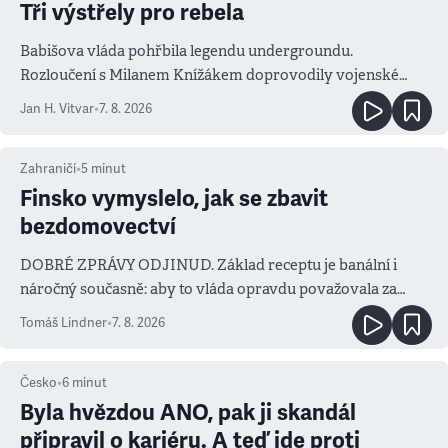
Tři výstřely pro rebela
Babišova vláda pohřbila legendu undergroundu.
Rozloučení s Milanem Knížákem doprovodily vojenské
salvy i kritika pokrokářů
Jan H. Vitvar
•
7. 8. 2026
Zahraničí
•
5
minut
Finsko vymyslelo, jak se zbavit
bezdomovectví
DOBRÉ ZPRÁVY ODJINUD. Základ receptu je banální i
náročný současně: aby to vláda opravdu považovala za
prioritu
Tomáš Lindner
•
7. 8. 2026
Česko
•
6
minut
Byla hvězdou ANO, pak ji skandál
připravil o kariéru. A teď jde proti