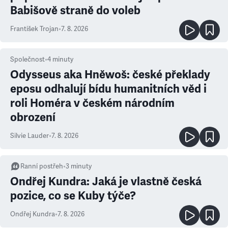
Babišově straně do voleb
František Trojan
•
7. 8. 2026
Společnost
•
4
minuty
Odysseus aka Hněwoš: české překlady
eposu odhalují bídu humanitních věd i
roli Homéra v českém národním
obrození
Silvie Lauder
•
7. 8. 2026
Ranní postřeh
•
3
minuty
Ondřej Kundra: Jaká je vlastně česká
pozice, co se Kuby týče?
Ondřej Kundra
•
7. 8. 2026