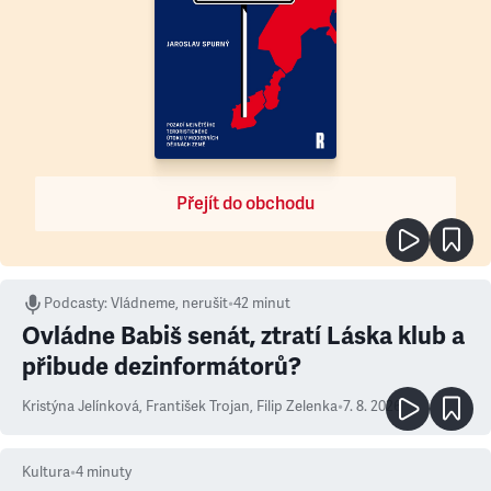
Přejít do obchodu
Podcasty
:
Vládneme, nerušit
•
42 minut
Ovládne Babiš senát, ztratí Láska klub a
přibude dezinformátorů?
Kristýna Jelínková
,
František Trojan
,
Filip Zelenka
•
7. 8. 2026
Kultura
•
4
minuty