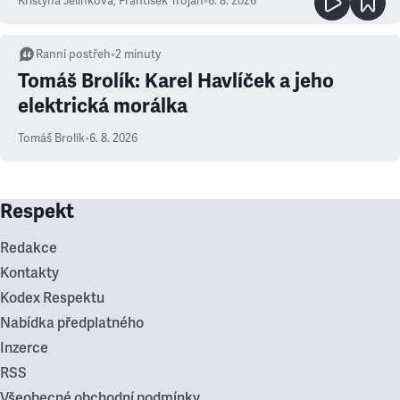
Kristýna Jelínková
,
František Trojan
•
6. 8. 2026
Ranní postřeh
•
2
minuty
Tomáš Brolík: Karel Havlíček a jeho
elektrická morálka
Tomáš Brolík
•
6. 8. 2026
Respekt
Redakce
Kontakty
Kodex Respektu
Nabídka předplatného
Inzerce
RSS
Všeobecné obchodní podmínky