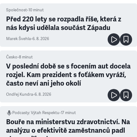
Společnost
•
10
minut
Před 220 lety se rozpadla říše, která z
nás kdysi udělala součást Západu
Marek Švehla
•
6. 8. 2026
Česko
•
8
minut
V poslední době se s focením aut docela
rozjel. Kam prezident s foťákem vyráží,
často neví ani jeho okolí
Ondřej Kundra
•
6. 8. 2026
Podcasty
:
Výtah Respektu
•
17 minut
Bouře na ministerstvu zdravotnictví. Na
analýzu o efektivitě zaměstnanců padl