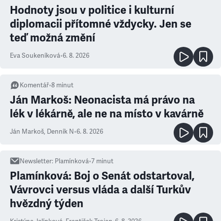
Hodnoty jsou v politice i kulturní
diplomacii přítomné vždycky. Jen se
teď možná změní
Eva Soukeníková
•
6. 8. 2026
Komentář
•
8
minut
Ján Markoš: Neonacista má právo na
lék v lékárně, ale ne na místo v kavárně
Ján Markoš
,
Denník N
•
6. 8. 2026
Newsletter
:
Plamínková
•
7
minut
Plamínková: Boj o Senát odstartoval,
Vávrovci versus vláda a další Turkův
hvězdný týden