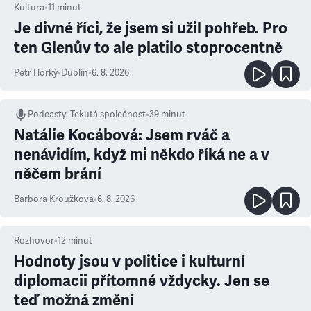
Kultura
•
11
minut
Je divné říci, že jsem si užil pohřeb. Pro
ten Glenův to ale platilo stoprocentně
Petr Horký
•
Dublin
•
6. 8. 2026
Podcasty
:
Tekutá společnost
•
39 minut
Natálie Kocábová: Jsem rváč a
nenávidím, když mi někdo říká ne a v
něčem brání
Barbora Kroužková
•
6. 8. 2026
Rozhovor
•
12
minut
Hodnoty jsou v politice i kulturní
diplomacii přítomné vždycky. Jen se
teď možná změní