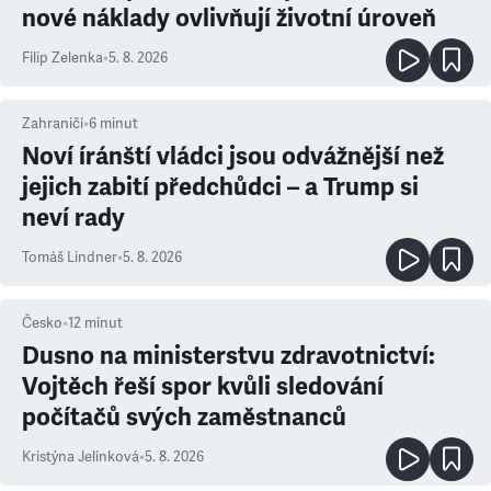
nové náklady ovlivňují životní úroveň
Filip Zelenka
•
5. 8. 2026
Zahraničí
•
6
minut
Noví íránští vládci jsou odvážnější než
jejich zabití předchůdci – a Trump si
neví rady
Tomáš Lindner
•
5. 8. 2026
Česko
•
12
minut
Dusno na ministerstvu zdravotnictví:
Vojtěch řeší spor kvůli sledování
počítačů svých zaměstnanců
Kristýna Jelínková
•
5. 8. 2026