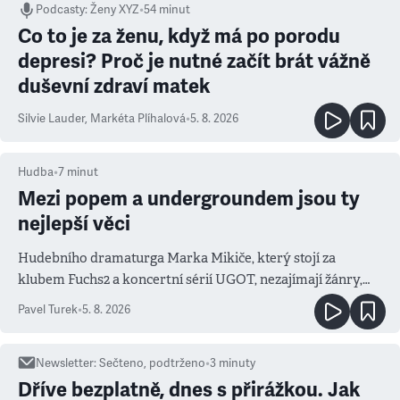
Podcasty
:
Ženy XYZ
•
54 minut
Co to je za ženu, když má po porodu
depresi? Proč je nutné začít brát vážně
duševní zdraví matek
Silvie Lauder
,
Markéta Plíhalová
•
5. 8. 2026
Hudba
•
7
minut
Mezi popem a undergroundem jsou ty
nejlepší věci
Hudebního dramaturga Marka Mikiče, který stojí za
klubem Fuchs2 a koncertní sérií UGOT, nezajímají žánry,
ale atmosféra
Pavel Turek
•
5. 8. 2026
Newsletter
:
Sečteno, podtrženo
•
3
minuty
Dříve bezplatně, dnes s přirážkou. Jak