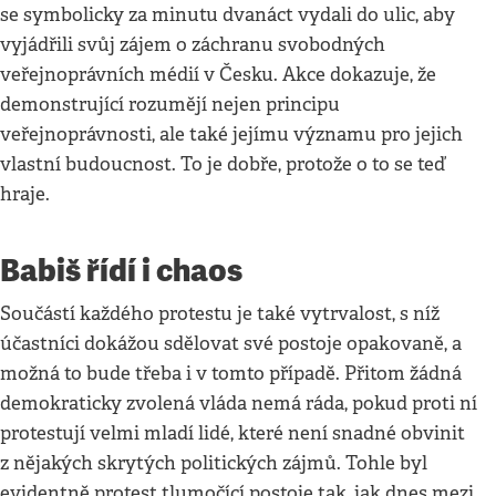
se symbolicky za minutu dvanáct vydali do ulic, aby
vyjádřili svůj zájem o záchranu svobodných
veřejnoprávních médií v Česku. Akce dokazuje, že
demonstrující rozumějí nejen principu
veřejnoprávnosti, ale také jejímu významu pro jejich
vlastní budoucnost. To je dobře, protože o to se teď
hraje.
Babiš řídí i chaos
Součástí každého protestu je také vytrvalost, s níž
účastníci dokážou sdělovat své postoje opakovaně, a
možná to bude třeba i v tomto případě. Přitom žádná
demokraticky zvolená vláda nemá ráda, pokud proti ní
protestují velmi mladí lidé, které není snadné obvinit
z nějakých skrytých politických zájmů. Tohle byl
evidentně protest tlumočící postoje tak, jak dnes mezi