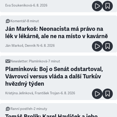
Eva Soukeníková
•
6. 8. 2026
Komentář
•
8
minut
Ján Markoš: Neonacista má právo na
lék v lékárně, ale ne na místo v kavárně
Ján Markoš
,
Denník N
•
6. 8. 2026
Newsletter
:
Plamínková
•
7
minut
Plamínková: Boj o Senát odstartoval,
Vávrovci versus vláda a další Turkův
hvězdný týden
Kristýna Jelínková
,
František Trojan
•
6. 8. 2026
Ranní postřeh
•
2
minuty
Tomáš Brolík: Karel Havlíček a jeho