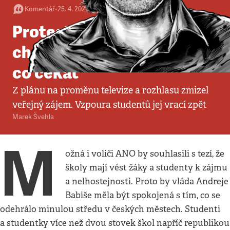
Komentář
•
25. 4. 2026
•
5
minut
Protesty i stávka. Kdo se
chce zastat médií, není na
co čekat
Z plánu na proměnu televize a rozhlasu zmizel
veřejný zájem. Vzpoura studentů jej vrací zpět
Marek Švehla
M
ožná i voliči ANO by souhlasili s tezí, že
školy mají vést žáky a studenty k zájmu
a nelhostejnosti. Proto by vláda Andreje
Babiše měla být spokojená s tím, co se
odehrálo minulou středu v českých městech. Studenti
a studentky více než dvou stovek škol napříč republikou