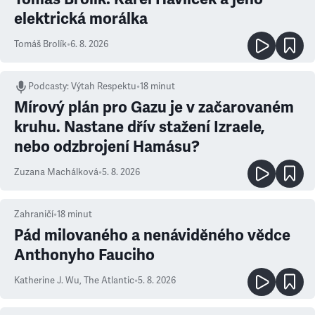
elektrická morálka
Tomáš Brolík
•
6. 8. 2026
Podcasty
:
Výtah Respektu
•
18 minut
Mírový plán pro Gazu je v začarovaném
kruhu. Nastane dřív stažení Izraele,
nebo odzbrojení Hamásu?
Zuzana Machálková
•
5. 8. 2026
Zahraničí
•
18
minut
Pád milovaného a nenáviděného vědce
Anthonyho Fauciho
Katherine J. Wu
,
The Atlantic
•
5. 8. 2026