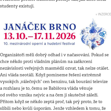
studenty existují.
↓ INZERCE
Organizátoři měli dobrý odhad i v načasování. Pokud se
chce někdo proti vládním plánům na zaškrcení
nezávislosti veřejných masmédií ozvat, tak nelze otálet.
Ani vláda neotálí. Když pomineme řešení extrémně
vysokých „válečných“ cen benzinu, tak bourání televize
a rozhlasu je to, čemu se Babišova vláda věnuje
od svého vzniku nejvíc a na čem jí skutečně záleží.
Přitom když se někdo zeptá proč, tak prý proto, že to
slíbili nebo kvůli úsporám. Jenže vzhledem k tomu, že