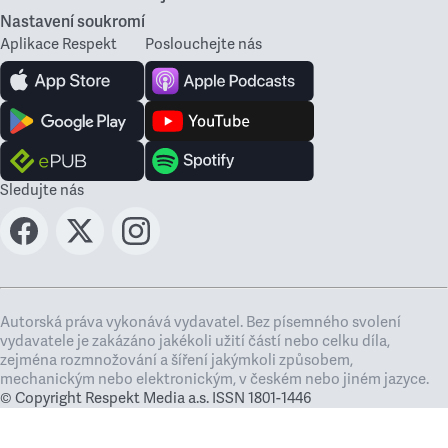
Nastavení soukromí
Aplikace Respekt
Poslouchejte nás
Sledujte nás
Autorská práva vykonává vydavatel. Bez písemného svolení
vydavatele je zakázáno jakékoli užití částí nebo celku díla,
zejména rozmnožování a šíření jakýmkoli způsobem,
mechanickým nebo elektronickým, v českém nebo jiném jazyce.
© Copyright Respekt Media a.s. ISSN 1801-1446