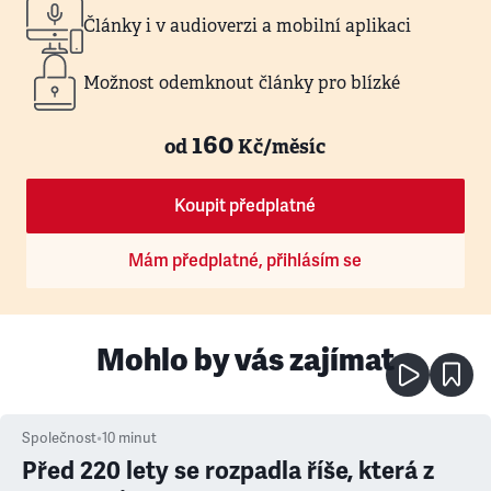
Články i v audioverzi a mobilní aplikaci
Možnost odemknout články pro blízké
160
od
Kč/měsíc
Koupit předplatné
Mám předplatné, přihlásím se
Mohlo by vás zajímat
Společnost
•
10
minut
Před 220 lety se rozpadla říše, která z