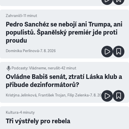
Zahraničí
•
11
minut
Pedro Sanchéz se nebojí ani Trumpa, ani
populistů. Španělský premiér jde proti
proudu
Dominika Perlínová
•
7. 8. 2026
Podcasty
:
Vládneme, nerušit
•
42 minut
Ovládne Babiš senát, ztratí Láska klub a
přibude dezinformátorů?
Kristýna Jelínková
,
František Trojan
,
Filip Zelenka
•
7. 8. 2026
Kultura
•
4
minuty
Tři výstřely pro rebela