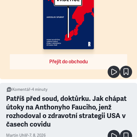
Přejít do obchodu
Komentář
•
4
minuty
Patříš před soud, doktůrku. Jak chápat
útoky na Anthonyho Fauciho, jenž
rozhodoval o zdravotní strategii USA v
časech covidu
Martin Uhlíř
•
7. 8. 2026