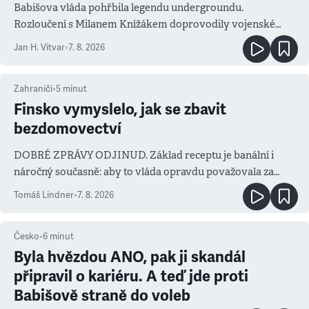
Babišova vláda pohřbila legendu undergroundu.
Rozloučení s Milanem Knížákem doprovodily vojenské
salvy i kritika pokrokářů
Jan H. Vitvar
•
7. 8. 2026
Zahraničí
•
5
minut
Finsko vymyslelo, jak se zbavit
bezdomovectví
DOBRÉ ZPRÁVY ODJINUD. Základ receptu je banální i
náročný současně: aby to vláda opravdu považovala za
prioritu
Tomáš Lindner
•
7. 8. 2026
Česko
•
6
minut
Byla hvězdou ANO, pak ji skandál
připravil o kariéru. A teď jde proti
Babišově straně do voleb