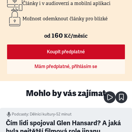
Články i v audioverzi a mobilní aplikaci
Možnost odemknout články pro blízké
160
od
Kč/měsíc
Koupit předplatné
Mám předplatné, přihlásím se
Mohlo by vás zajímat
Podcasty
:
Dělníci kultury
•
52 minut
Čím lidi spojoval Glen Hansard? A jaká
byla nejtěžší filmová role jinanu