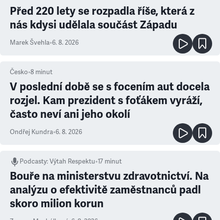
Před 220 lety se rozpadla říše, která z
nás kdysi udělala součást Západu
Marek Švehla
•
6. 8. 2026
Česko
•
8
minut
V poslední době se s focením aut docela
rozjel. Kam prezident s foťákem vyráží,
často neví ani jeho okolí
Ondřej Kundra
•
6. 8. 2026
Podcasty
:
Výtah Respektu
•
17 minut
Bouře na ministerstvu zdravotnictví. Na
analýzu o efektivitě zaměstnanců padl
skoro milion korun