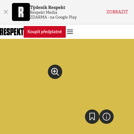
Týdeník Respekt
×
ZOBRAZIT
Respekt Media
ZDARMA - na Google Play
Koupit předplatné