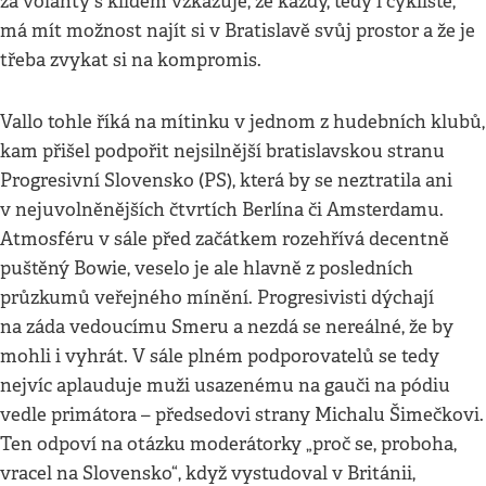
za volanty s klidem vzkazuje, že každý, tedy i cyklisté,
má mít možnost najít si v Bratislavě svůj prostor a že je
třeba zvykat si na kompromis.
Vallo tohle říká na mítinku v jednom z hudebních klubů,
kam přišel podpořit nejsilnější bratislavskou stranu
Progresivní Slovensko (PS), která by se neztratila ani
v nejuvolněnějších čtvrtích Berlína či Amsterdamu.
Atmosféru v sále před začátkem rozehřívá decentně
puštěný Bowie, veselo je ale hlavně z posledních
průzkumů veřejného mínění. Progresivisti dýchají
na záda vedoucímu Smeru a nezdá se nereálné, že by
mohli i vyhrát. V sále plném podporovatelů se tedy
nejvíc aplauduje muži usazenému na gauči na pódiu
vedle primátora – předsedovi strany Michalu Šimečkovi.
Ten odpoví na otázku moderátorky „proč se, proboha,
vracel na Slovensko“, když vystudoval v Británii,