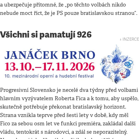
a ubezpečuje přítomné, že „po těchto volbách nikdo
nebude moct říct, že je PS pouze bratislavskou stranou“.
Všichni si pamatují 926
↓ INZERCE
Progresivní Slovensko je necelé dva týdny před volbami
hlavním vyzývatelem Roberta Fica a k tomu, aby uspělo,
skutečně potřebuje překonat bratislavský horizont.
Strana vznikla teprve před šesti lety v době, kdy měl
Fico za sebou osm let ve funkci premiéra, zakládal další
vládu, tentokrát s národovci, a zdál se neporazitelný.