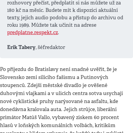
rozhovory přečíst, předplatit si nás můžete už za
180 kč na měsíc. Budete mít k dispozici aktuální
texty, jejich audio podobu a přístup do archivu od
roku 1989. Můžete tak učinit na adrese
predplatne.respekt.cz
.
Erik Tabery
, šéfredaktor
Po příjezdu do Bratislavy není snadné uvěřit, že je
Slovensko zemí sílícího fašismu a Putinových
stoupenců. Zdejší městské divadlo je ověšené
duhovými vlajkami a v ulicích centra sotva usychají
nové cyklistické pruhy narýsované na asfaltu, kde
donedávna kralovala auta. Jejich strůjce, liberální
primátor Matúš Vallo, vybavený ziskem 60 procent
hlasů v loňských komunálních volbách, kritikům