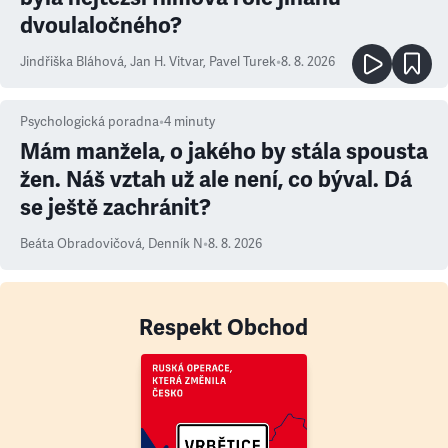
dvoulaločného?
Jindřiška Bláhová
,
Jan H. Vitvar
,
Pavel Turek
•
8. 8. 2026
Psychologická poradna
•
4
minuty
Mám manžela, o jakého by stála spousta
žen. Náš vztah už ale není, co býval. Dá
se ještě zachránit?
Beáta Obradovičová
,
Denník N
•
8. 8. 2026
Respekt Obchod