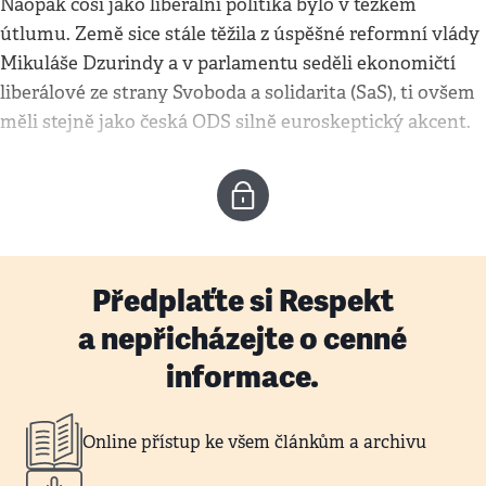
Naopak cosi jako liberální politika bylo v těžkém
útlumu. Země sice stále těžila z úspěšné reformní vlády
Mikuláše Dzurindy a v parlamentu seděli ekonomičtí
liberálové ze strany Svoboda a solidarita (SaS), ti ovšem
měli stejně jako česká ODS silně euroskeptický akcent.
Předplaťte si Respekt
a nepřicházejte o cenné
informace.
Online přístup ke všem článkům a archivu