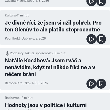
Zuzana Machálková
•
6. 8. 2026
Kultura
•
11
minut
Je divné říci, že jsem si užil pohřeb. Pro
ten Glenův to ale platilo stoprocentně
Petr Horký
•
Dublin
•
6. 8. 2026
Podcasty
:
Tekutá společnost
•
39 minut
Natálie Kocábová: Jsem rváč a
nenávidím, když mi někdo říká ne a v
něčem brání
Barbora Kroužková
•
6. 8. 2026
Rozhovor
•
12
minut
Hodnoty jsou v politice i kulturní