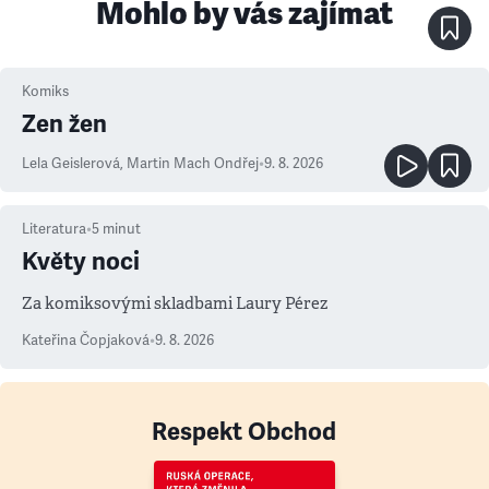
Mohlo by vás zajímat
Komiks
Zen žen
Lela Geislerová
,
Martin Mach Ondřej
•
9. 8. 2026
Literatura
•
5
minut
Květy noci
Za komiksovými skladbami Laury Pérez
Kateřina Čopjaková
•
9. 8. 2026
Respekt Obchod