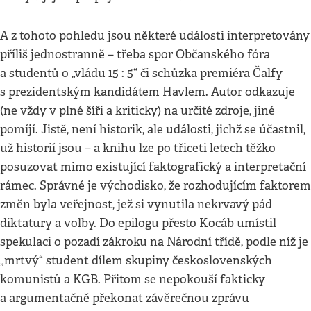
A z tohoto pohledu jsou některé události interpretovány
příliš jednostranně – třeba spor Občanského fóra
a studentů o „vládu 15 : 5“ či schůzka premiéra Čalfy
s prezidentským kandidátem Havlem. Autor odkazuje
(ne vždy v plné šíři a kriticky) na určité zdroje, jiné
pomíjí. Jistě, není historik, ale události, jichž se účastnil,
už historií jsou – a knihu lze po třiceti letech těžko
posuzovat mimo existující faktografický a interpretační
rámec. Správné je východisko, že rozhodujícím faktorem
změn byla veřejnost, jež si vynutila nekrvavý pád
diktatury a volby. Do epilogu přesto Kocáb umístil
spekulaci o pozadí zákroku na Národní třídě, podle níž je
„mrtvý“ student dílem skupiny československých
komunistů a KGB. Přitom se nepokouší fakticky
a argumentačně překonat závěrečnou zprávu