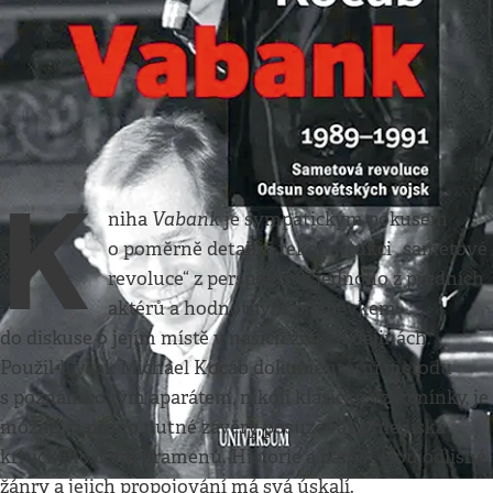
Kultura
•
1. 12. 2019
•
2
minuty
Historie a vzpomínky
aktéra Kocába
Jiří Suk
K
Vabank
niha
je sympatickým pokusem
o poměrně detailní rekonstrukci „sametové
revoluce“ z perspektivy jednoho z předních
aktérů a hodnotným příspěvkem
do diskuse o jejím místě v našich živých dějinách.
Použil-li však Michael Kocáb dokumentární metodu
s poznámkovým aparátem, nikoli klasické vzpomínky, je
možné, či přímo nutné závěry posuzovat z hlediska
kritického čtení pramenů. Historie a paměť jsou odlišné
žánry a jejich propojování má svá úskalí.