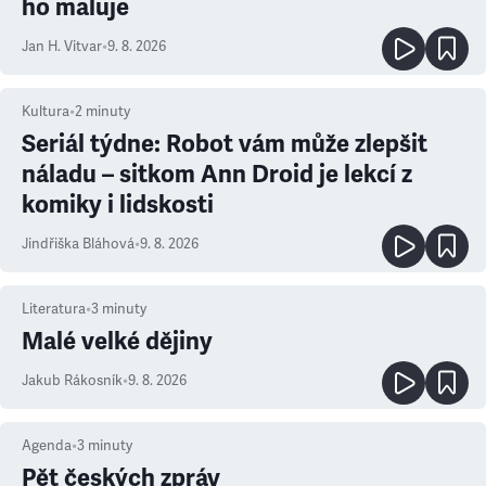
ho maluje
Jan H. Vitvar
•
9. 8. 2026
Kultura
•
2
minuty
Seriál týdne: Robot vám může zlepšit
náladu – sitkom Ann Droid je lekcí z
komiky i lidskosti
Jindřiška Bláhová
•
9. 8. 2026
Literatura
•
3
minuty
Malé velké dějiny
Jakub Rákosník
•
9. 8. 2026
Agenda
•
3
minuty
Pět českých zpráv