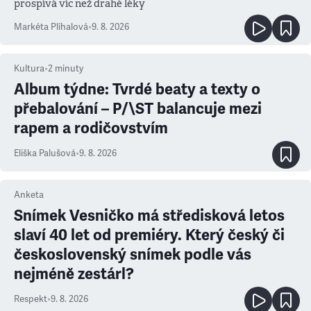
prospívá víc než drahé léky
Markéta Plíhalová
•
9. 8. 2026
Kultura
•
2
minuty
Album týdne: Tvrdé beaty a texty o
přebalování – P/\ST balancuje mezi
rapem a rodičovstvím
Eliška Palušová
•
9. 8. 2026
Anketa
Snímek Vesničko má středisková letos
slaví 40 let od premiéry. Který český či
československý snímek podle vás
nejméně zestárl?
Respekt
•
9. 8. 2026