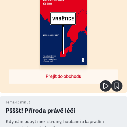
Přejít do obchodu
Téma
•
13
minut
Pšššt! Příroda právě léčí
Kdy nám pobyt mezi stromy, houbami a kapradím