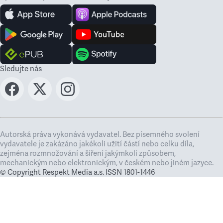
Sledujte nás
Autorská práva vykonává vydavatel. Bez písemného svolení
vydavatele je zakázáno jakékoli užití částí nebo celku díla,
zejména rozmnožování a šíření jakýmkoli způsobem,
mechanickým nebo elektronickým, v českém nebo jiném jazyce.
© Copyright Respekt Media a.s. ISSN 1801-1446