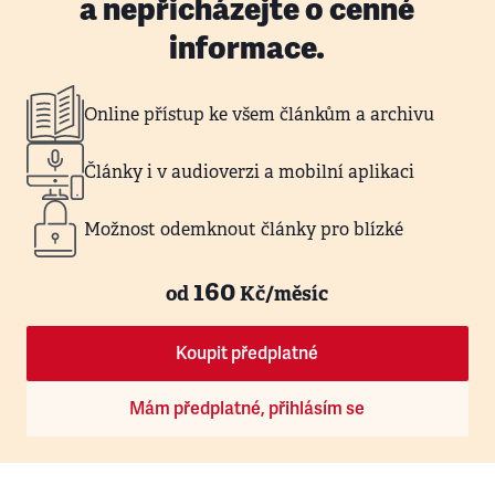
a nepřicházejte o cenné
informace.
Online přístup ke všem článkům a archivu
Články i v audioverzi a mobilní aplikaci
Možnost odemknout články pro blízké
160
od
Kč/měsíc
Koupit předplatné
Mám předplatné, přihlásím se