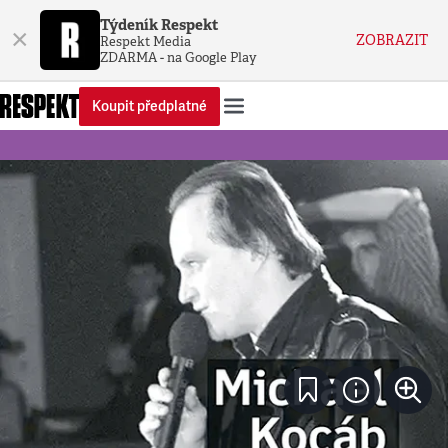
Týdeník Respekt
×
ZOBRAZIT
Respekt Media
ZDARMA - na Google Play
Koupit předplatné