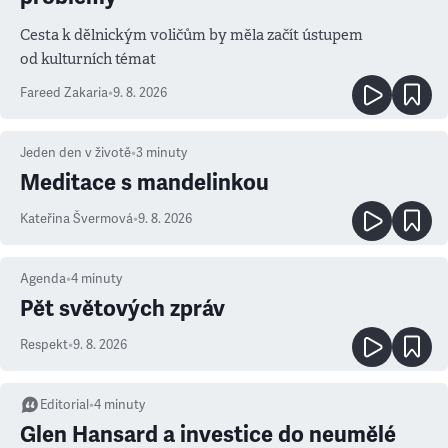
Cesta k dělnickým voličům by měla začít ústupem
od kulturních témat
Fareed Zakaria
•
9. 8. 2026
Jeden den v životě
•
3
minuty
Meditace s mandelinkou
Kateřina Švermová
•
9. 8. 2026
Agenda
•
4
minuty
Pět světových zpráv
Respekt
•
9. 8. 2026
Editorial
•
4
minuty
Glen Hansard a investice do neumělé