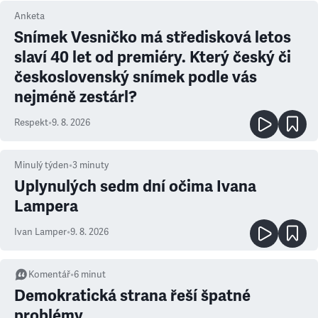
Anketa
Snímek Vesničko má středisková letos
slaví 40 let od premiéry. Který český či
československý snímek podle vás
nejméně zestárl?
Respekt
•
9. 8. 2026
Minulý týden
•
3
minuty
Uplynulých sedm dní očima Ivana
Lampera
Ivan Lamper
•
9. 8. 2026
Komentář
•
6
minut
Demokratická strana řeší špatné
problémy