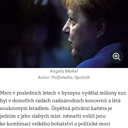
Angela Merkel
Autor: Profimedia, Sputnik
Merz v posledních letech v byznysu vydělal miliony eur,
byl v dozorčích radách nadnárodních koncernů a létá
soukromým letadlem. Úspěšná privátní kariéra je
jedním z jeho slabých míst: němečtí voliči jsou
ke kombinaci velkého bohatství a politické moci