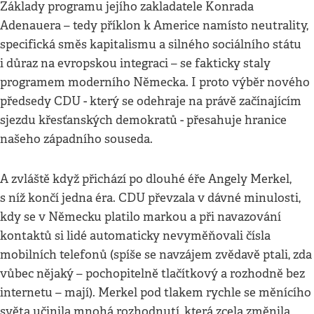
Základy programu jejího zakladatele Konrada
Adenauera – tedy příklon k Americe namísto neutrality,
specifická směs kapitalismu a silného sociálního státu
i důraz na evropskou integraci – se fakticky staly
programem moderního Německa. I proto výběr nového
předsedy CDU - který se odehraje na právě začínajícím
sjezdu křesťanských demokratů - přesahuje hranice
našeho západního souseda.
A zvláště když přichází po dlouhé éře Angely Merkel,
s níž končí jedna éra. CDU převzala v dávné minulosti,
kdy se v Německu platilo markou a při navazování
kontaktů si lidé automaticky nevyměňovali čísla
mobilních telefonů (spíše se navzájem zvědavě ptali, zda
vůbec nějaký – pochopitelně tlačítkový a rozhodně bez
internetu – mají). Merkel pod tlakem rychle se měnícího
světa učinila mnohá rozhodnutí, která zcela změnila