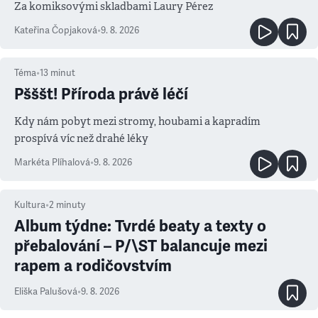
Za komiksovými skladbami Laury Pérez
Kateřina Čopjaková
•
9. 8. 2026
Téma
•
13
minut
Pšššt! Příroda právě léčí
Kdy nám pobyt mezi stromy, houbami a kapradím
prospívá víc než drahé léky
Markéta Plíhalová
•
9. 8. 2026
Kultura
•
2
minuty
Album týdne: Tvrdé beaty a texty o
přebalování – P/\ST balancuje mezi
rapem a rodičovstvím
Eliška Palušová
•
9. 8. 2026