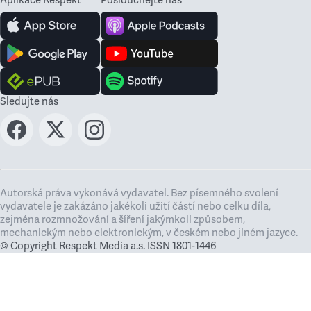
Sledujte nás
Autorská práva vykonává vydavatel. Bez písemného svolení
vydavatele je zakázáno jakékoli užití částí nebo celku díla,
zejména rozmnožování a šíření jakýmkoli způsobem,
mechanickým nebo elektronickým, v českém nebo jiném jazyce.
© Copyright Respekt Media a.s. ISSN 1801-1446