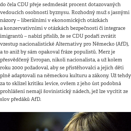
do čela CDU přeje sedmdesát procent dotazovaných
vedoucích osobností byznysu. Rozhodný muž s jasnými
názory – liberálními v ekonomických otázkách
a konzervativními v otázkách bezpečnosti či integrace
imigrantů – nabízí příslib, že se CDU podaří zvrátit
vzestup nacionalistické Alternativy pro Německo (AfD),
a to aniž by sám opakoval fráze populistů. Merz je
přesvědčený Evropan, nikoli nacionalista, a už kolem
roku 2000 požadoval, aby se přistěhovalci a jejich děti
plně adaptovali na německou kulturu a zákony. Už tehdy
za to sklízel kritiku levice, ovšem z jeho úst podobná
prohlášení nemají šovinistický nádech, jež lze vycítit ze
slov předáků AfD.