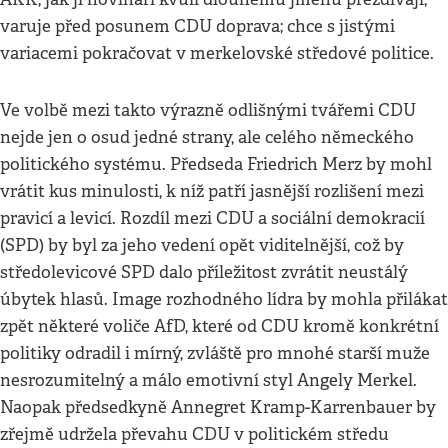
varuje před posunem CDU doprava; chce s jistými
variacemi pokračovat v merkelovské středové politice.
Ve volbě mezi takto výrazně odlišnými tvářemi CDU
nejde jen o osud jedné strany, ale celého německého
politického systému. Předseda Friedrich Merz by mohl
vrátit kus minulosti, k níž patří jasnější rozlišení mezi
pravicí a levicí. Rozdíl mezi CDU a sociální demokracií
(SPD) by byl za jeho vedení opět viditelnější, což by
středolevicové SPD dalo příležitost zvrátit neustálý
úbytek hlasů. Image rozhodného lídra by mohla přilákat
zpět některé voliče AfD, které od CDU kromě konkrétní
politiky odradil i mírný, zvláště pro mnohé starší muže
nesrozumitelný a málo emotivní styl Angely Merkel.
Naopak předsedkyně Annegret Kramp-Karrenbauer by
zřejmě udržela převahu CDU v politickém středu