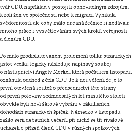
tvář CDU, například v postoji k obnovitelným zdrojům,
k roli žen ve společnosti nebo k migraci. Vynikala
svědomitostí, ale coby málo nadaná řečnice si nedávala
mnoho práce s vysvětlováním svých kroků veřejnosti
a členům CDU.
Po málo prodiskutovaném prolomení tolika stranických
jistot vcelku logicky následuje napínavý souboj
o nástupnictví Angely Merkel, která počátkem listopadu
oznámila odchod z čela CDU. Je k neuvěření, že je to
první otevřená soutěž o předsednictví této strany
od první poloviny sedmdesátých let minulého století –
obvykle byli noví šéfové vybráni v zákulisních
dohodách stranických špiček. Německo v listopadu
zažilo sérii debatních večerů, při nichž se tři rivalové
ucházeli o přízeň členů CDU v různých spolkových