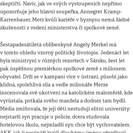
skeptičtí. Navíc, jak ve svých vystoupeních nepřímo
upozorňuje jeho hlavní soupeřka, Annegret Kramp-
Karrenbauer, Merz kvůli kariéře v byznysu nemá žádné
zkušenosti z vedení ministerstva či spolkové země.
Šestapadesátiletá oblíbenkyně Angely Merkel má
v tomto ohledu vzorný politický životopis. Jedenáct let
byla ministryní v různých rezortech v Sársku, šest let
pak úspěšnou premiérkou spolkové země s milionem
obyvatel. Drží se v kampani více v ústraní, působí jako
klidná, spolehlivá síla a vedle milionáře Merze
inscenovala své ukotvení na katolickém maloměstě, kde
vyrůstala, potkala svého manžela a dodnes tam bydlí.
Média zmiňovala, že její děti nestudují elitní univerzity:
nejstarší syn pracuje u policie, dcera studovala
hotelovou školu, nejmladší syn chce být vychovatelem.
AKK, jak jí novináři kvůli dlouhému jménu přezdívají,