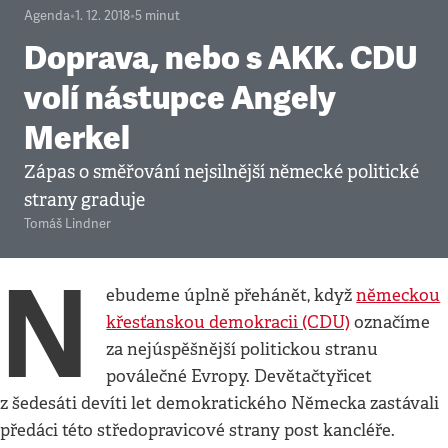
Agenda
•
1. 12. 2018
•
5
minut
Doprava, nebo s AKK. CDU
volí nástupce Angely
Merkel
Zápas o směřování nejsilnější německé politické
strany graduje
Tomáš Lindner
N
ebudeme úplně přehánět, když
německou
křesťanskou demokracii (CDU)
označíme
za nejúspěšnější politickou stranu
poválečné Evropy. Devětačtyřicet
z šedesáti devíti let demokratického Německa zastávali
předáci této středopravicové strany post kancléře.