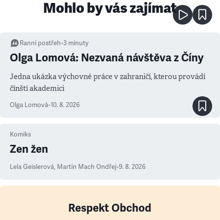
Mohlo by vás zajímat
Ranní postřeh
•
3
minuty
Olga Lomová: Nezvaná návštěva z Číny
Jedna ukázka výchovné práce v zahraničí, kterou provádí
čínští akademici
Olga Lomová
•
10. 8. 2026
Komiks
Zen žen
Lela Geislerová
,
Martin Mach Ondřej
•
9. 8. 2026
Respekt Obchod