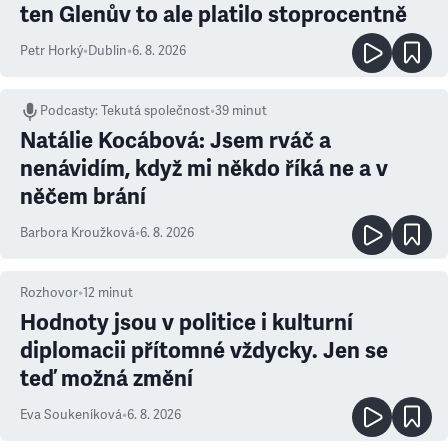
ten Glenův to ale platilo stoprocentně
Petr Horký
•
Dublin
•
6. 8. 2026
Podcasty
:
Tekutá společnost
•
39 minut
Natálie Kocábová: Jsem rváč a
nenávidím, když mi někdo říká ne a v
něčem brání
Barbora Kroužková
•
6. 8. 2026
Rozhovor
•
12
minut
Hodnoty jsou v politice i kulturní
diplomacii přítomné vždycky. Jen se
teď možná změní
Eva Soukeníková
•
6. 8. 2026