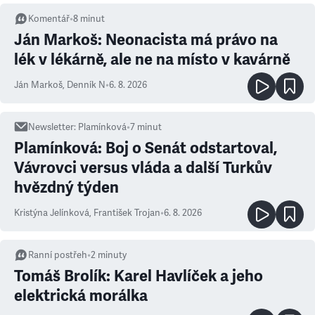
Komentář
•
8
minut
Ján Markoš: Neonacista má právo na
lék v lékárně, ale ne na místo v kavárně
Ján Markoš
,
Denník N
•
6. 8. 2026
Newsletter
:
Plamínková
•
7
minut
Plamínková: Boj o Senát odstartoval,
Vávrovci versus vláda a další Turkův
hvězdný týden
Kristýna Jelínková
,
František Trojan
•
6. 8. 2026
Ranní postřeh
•
2
minuty
Tomáš Brolík: Karel Havlíček a jeho
elektrická morálka