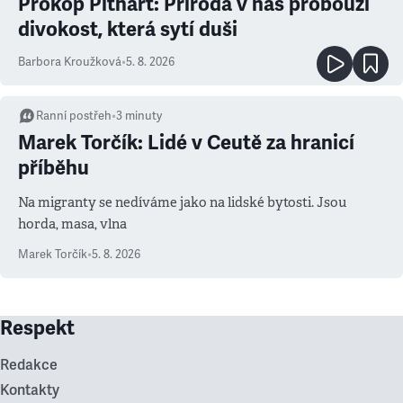
Prokop Pithart: Příroda v nás probouzí
divokost, která sytí duši
Barbora Kroužková
•
5. 8. 2026
Ranní postřeh
•
3
minuty
Marek Torčík: Lidé v Ceutě za hranicí
příběhu
Na migranty se nedíváme jako na lidské bytosti. Jsou
horda, masa, vlna
Marek Torčík
•
5. 8. 2026
Respekt
Redakce
Kontakty