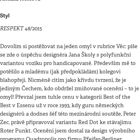
Styl
RESPEKT 48/2015
Dovolím si postěžovat na jeden omyl v rubrice Věc: píše
se zde o úspěchu designéra Jana Školy s polyfunkční
variantou vozíku pro handicapované. Především mě to
potěšilo a mladému (jak předpokládám) kolegovi
blahopřeji. Nicméně cítím jako křivdu tvrzení, že je
jediným Čechem, kdo obdržel zmiňované ocenění – to je
omyl! Převzal jsem tuhle cenu v kategorii Best of the
Best v Essenu už v roce 1993, kdy guru německých
designérů a dodnes šéf této mezinárodní soutěže, Peter
Zec, právě připravoval variantu Red Dot ke stávajímu
Roter Punkt. Ocenění jsem dostal za design výrobního
programu Quadropolis pro firmu Pfeifer-Berliner