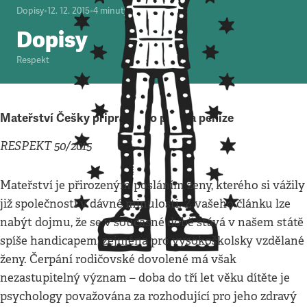
Dopisy
•
12. 12. 2015
•
4
minuty
Dopisy
Respekt
Mateřství Češky připravuje o práci a peníze
RESPEKT 50/2015
Mateřství je přirozeným posláním ženy, kterého si vážily
již společnosti v dávné minulosti. Z vašeho článku lze
nabýt dojmu, že se v současné době stává v našem státě
spíše handicapem, zejména pro vysokoškolsky vzdělané
ženy. Čerpání rodičovské dovolené má však
nezastupitelný význam – doba do tří let věku dítěte je
psychology považována za rozhodující pro jeho zdravý