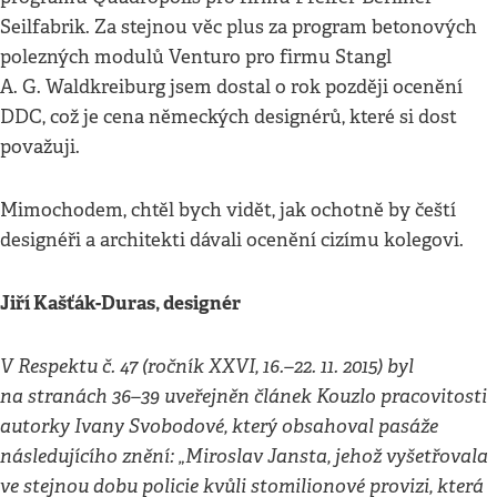
Seilfabrik. Za stejnou věc plus za program betonových
polezných modulů Venturo pro firmu Stangl
A. G. Waldkreiburg jsem dostal o rok později ocenění
DDC, což je cena německých designérů, které si dost
považuji.
Mimochodem, chtěl bych vidět, jak ochotně by čeští
designéři a architekti dávali ocenění cizímu kolegovi.
Jiří Kašťák-Duras, designér
V Respektu č. 47 (ročník XXVI, 16.–22. 11. 2015) byl
na stranách 36–39 uveřejněn článek Kouzlo pracovitosti
autorky Ivany Svobodové, který obsahoval pasáže
následujícího znění: „Miroslav Jansta, jehož vyšetřovala
ve stejnou dobu policie kvůli stomilionové provizi, která