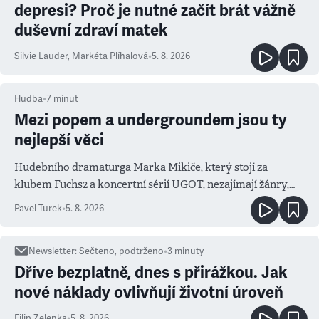
depresi? Proč je nutné začít brát vážně
duševní zdraví matek
Silvie Lauder
,
Markéta Plíhalová
•
5. 8. 2026
Hudba
•
7
minut
Mezi popem a undergroundem jsou ty
nejlepší věci
Hudebního dramaturga Marka Mikiče, který stojí za
klubem Fuchs2 a koncertní sérií UGOT, nezajímají žánry,
ale atmosféra
Pavel Turek
•
5. 8. 2026
Newsletter
:
Sečteno, podtrženo
•
3
minuty
Dříve bezplatně, dnes s přirážkou. Jak
nové náklady ovlivňují životní úroveň
Filip Zelenka
•
5. 8. 2026