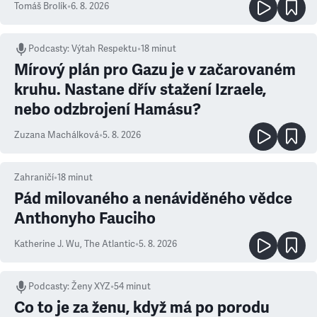
Tomáš Brolík
•
6. 8. 2026
Podcasty
:
Výtah Respektu
•
18 minut
Mírový plán pro Gazu je v začarovaném
kruhu. Nastane dřív stažení Izraele,
nebo odzbrojení Hamásu?
Zuzana Machálková
•
5. 8. 2026
Zahraničí
•
18
minut
Pád milovaného a nenáviděného vědce
Anthonyho Fauciho
Katherine J. Wu
,
The Atlantic
•
5. 8. 2026
Podcasty
:
Ženy XYZ
•
54 minut
Co to je za ženu, když má po porodu