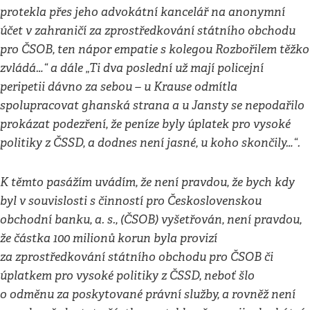
protekla přes jeho advokátní kancelář na anonymní
účet v zahraničí za zprostředkování státního obchodu
pro ČSOB, ten nápor empatie s kolegou Rozbořilem těžko
zvládá…“ a dále „Ti dva poslední už mají policejní
peripetii dávno za sebou – u Krause odmítla
spolupracovat ghanská strana a u Jansty se nepodařilo
prokázat podezření, že peníze byly úplatek pro vysoké
politiky z ČSSD, a dodnes není jasné, u koho skončily…“.
K těmto pasážím uvádím, že není pravdou, že bych kdy
byl v souvislosti s činností pro Československou
obchodní banku, a. s., (ČSOB) vyšetřován, není pravdou,
že částka 100 milionů korun byla provizí
za zprostředkování státního obchodu pro ČSOB či
úplatkem pro vysoké politiky z ČSSD, neboť šlo
o odměnu za poskytované právní služby, a rovněž není