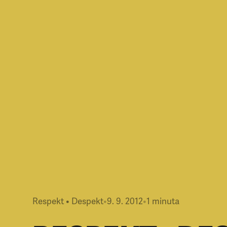
Respekt • Despekt
•
9. 9. 2012
•
1
minuta