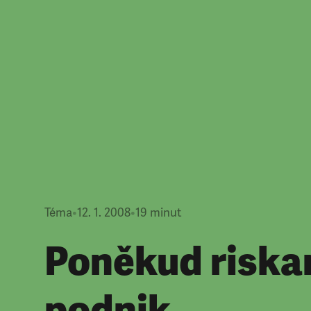
Téma
•
12. 1. 2008
•
19
minut
Poněkud riska
podnik