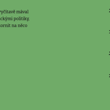
yčítavě mával
kými politiky,
zornit na něco