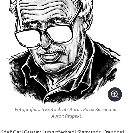
Fotografie: Jiří Kratochvíl - Autor: Pavel Reisenauer
Autor: Respekt
Když Carl Gustav Jung předvedl Sigmundu Freudovi