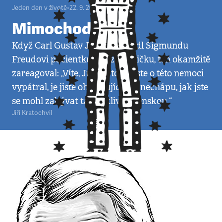
Jeden den v životě
•
22. 9. 2007
•
3
minuty
Mimochodem
Když Carl Gustav Jung předvedl Sigmundu
Freudovi pacientku schizofreničku, ten okamžitě
zareagoval: „Víte, Jungu, to, co jste o této nemoci
vypátral, je jistě ohromující, jen nechápu, jak jste
se mohl zabývat tak ošklivou ženskou.“
Jiří Kratochvil