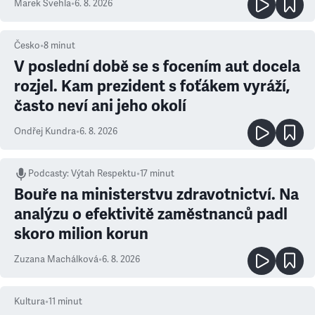
Marek Švehla
•
6. 8. 2026
Česko
•
8
minut
V poslední době se s focením aut docela
rozjel. Kam prezident s foťákem vyráží,
často neví ani jeho okolí
Ondřej Kundra
•
6. 8. 2026
Podcasty
:
Výtah Respektu
•
17 minut
Bouře na ministerstvu zdravotnictví. Na
analýzu o efektivitě zaměstnanců padl
skoro milion korun
Zuzana Machálková
•
6. 8. 2026
Kultura
•
11
minut