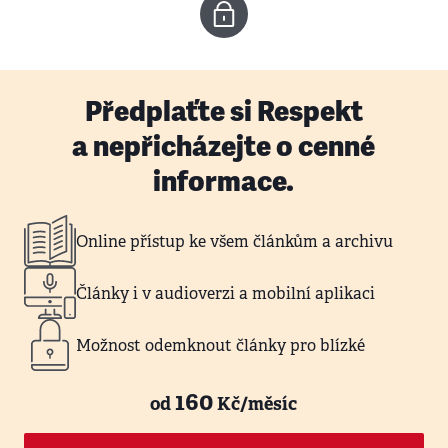
Předplaťte si Respekt
a nepřicházejte o cenné
informace.
Online přístup ke všem článkům a archivu
Články i v audioverzi a mobilní aplikaci
Možnost odemknout články pro blízké
160
od
Kč/měsíc