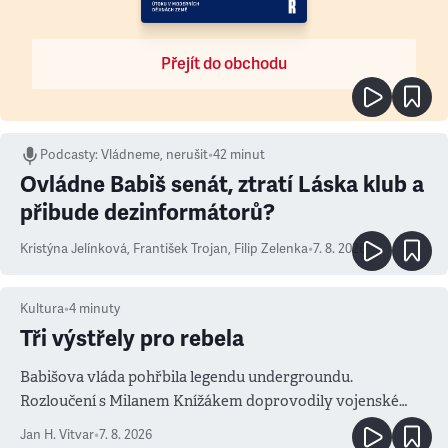
Přejít do obchodu
Podcasty
:
Vládneme, nerušit
•
42 minut
Ovládne Babiš senát, ztratí Láska klub a
přibude dezinformátorů?
Kristýna Jelínková
,
František Trojan
,
Filip Zelenka
•
7. 8. 2026
Kultura
•
4
minuty
Tři výstřely pro rebela
Babišova vláda pohřbila legendu undergroundu.
Rozloučení s Milanem Knížákem doprovodily vojenské
salvy i kritika pokrokářů
Jan H. Vitvar
•
7. 8. 2026