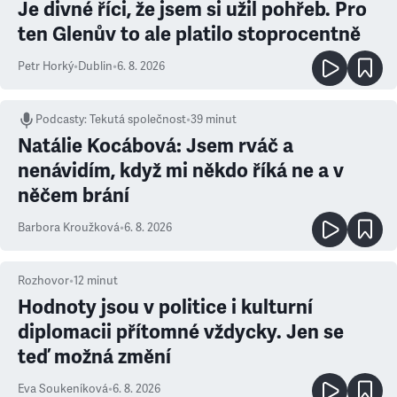
Je divné říci, že jsem si užil pohřeb. Pro
ten Glenův to ale platilo stoprocentně
Petr Horký
•
Dublin
•
6. 8. 2026
Podcasty
:
Tekutá společnost
•
39 minut
Natálie Kocábová: Jsem rváč a
nenávidím, když mi někdo říká ne a v
něčem brání
Barbora Kroužková
•
6. 8. 2026
Rozhovor
•
12
minut
Hodnoty jsou v politice i kulturní
diplomacii přítomné vždycky. Jen se
teď možná změní
Eva Soukeníková
•
6. 8. 2026