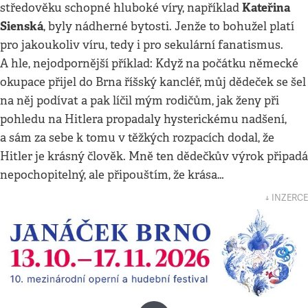
Kateřina
středověku schopné hluboké víry, například
Sienská
, byly nádherné bytosti. Jenže to bohužel platí
pro jakoukoliv víru, tedy i pro sekulární fanatismus.
A hle, nejodpornější příklad: Když na počátku německé
okupace přijel do Brna říšský kancléř, můj dědeček se šel
na něj podívat a pak líčil mým rodičům, jak ženy při
pohledu na Hitlera propadaly hysterickému nadšení,
a sám za sebe k tomu v těžkých rozpacích dodal, že
Hitler je krásný člověk. Mně ten dědečkův výrok připadá
nepochopitelný, ale připouštím, že krása…
↓ INZERCE