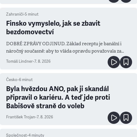
Zahraničí
•
5
minut
Finsko vymyslelo, jak se zbavit
bezdomovectví
DOBRÉ ZPRÁVY ODJINUD. Základ receptu je banální i
náročný současně: aby to vláda opravdu považovala za
prioritu
Tomáš Lindner
•
7. 8. 2026
Česko
•
6
minut
Byla hvězdou ANO, pak ji skandál
připravil o kariéru. A teď jde proti
Babišově straně do voleb
František Trojan
•
7. 8. 2026
Společnost
•
4
minuty