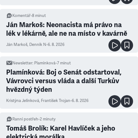
Komentář
•
8
minut
Ján Markoš: Neonacista má právo na
lék v lékárně, ale ne na místo v kavárně
Ján Markoš
,
Denník N
•
6. 8. 2026
Newsletter
:
Plamínková
•
7
minut
Plamínková: Boj o Senát odstartoval,
Vávrovci versus vláda a další Turkův
hvězdný týden
Kristýna Jelínková
,
František Trojan
•
6. 8. 2026
Ranní postřeh
•
2
minuty
Tomáš Brolík: Karel Havlíček a jeho
elektrická morálka