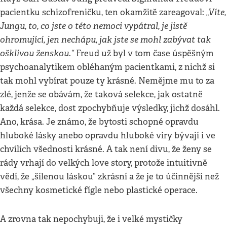
„Víte,
pacientku schizofreničku, ten okamžitě zareagoval:
Jungu, to, co jste o této nemoci vypátral, je jistě
ohromující, jen nechápu, jak jste se mohl zabývat tak
ošklivou ženskou.“
Freud už byl v tom čase úspěšným
psychoanalytikem obléhaným pacientkami, z nichž si
tak mohl vybírat pouze ty krásné. Nemějme mu to za
zlé, jenže se obávám, že taková selekce, jak ostatně
každá selekce, dost zpochybňuje výsledky, jichž dosáhl.
Ano, krása. Je známo, že bytosti schopné opravdu
hluboké lásky anebo opravdu hluboké víry bývají i ve
chvílích všednosti krásné. A tak není divu, že ženy se
rády vrhají do velkých love story, protože intuitivně
vědí, že „šílenou láskou“ zkrásní a že je to účinnější než
všechny kosmetické fígle nebo plastické operace.
A zrovna tak nepochybuji, že i velké mystičky