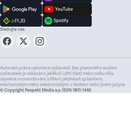
Sledujte nás
Autorská práva vykonává vydavatel. Bez písemného svolení
vydavatele je zakázáno jakékoli užití částí nebo celku díla,
zejména rozmnožování a šíření jakýmkoli způsobem,
mechanickým nebo elektronickým, v českém nebo jiném jazyce.
© Copyright Respekt Media a.s. ISSN 1801-1446