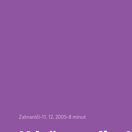
Zahraničí
•
11. 12. 2005
•
8
minut