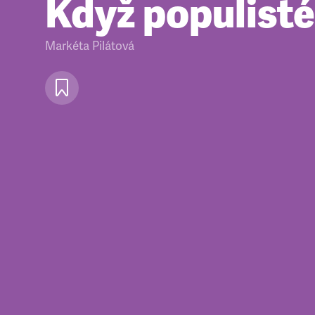
Když populisté
Markéta Pilátová