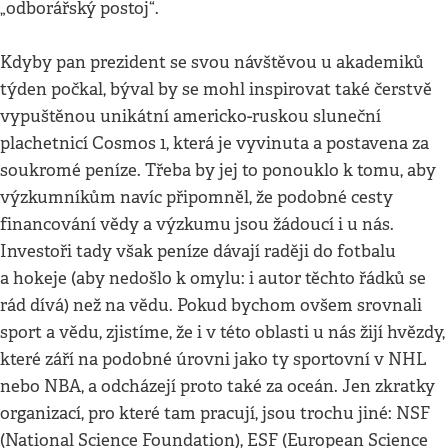
„odborářský postoj“.
Kdyby pan prezident se svou návštěvou u akademiků
týden počkal, býval by se mohl inspirovat také čerstvě
vypuštěnou unikátní americko-ruskou sluneční
plachetnicí Cosmos 1, která je vyvinuta a postavena za
soukromé peníze. Třeba by jej to ponouklo k tomu, aby
výzkumníkům navíc připomněl, že podobné cesty
financování vědy a výzkumu jsou žádoucí i u nás.
Investoři tady však peníze dávají raději do fotbalu
a hokeje (aby nedošlo k omylu: i autor těchto řádků se
rád dívá) než na vědu. Pokud bychom ovšem srovnali
sport a vědu, zjistíme, že i v této oblasti u nás žijí hvězdy,
které září na podobné úrovni jako ty sportovní v NHL
nebo NBA, a odcházejí proto také za oceán. Jen zkratky
organizací, pro které tam pracují, jsou trochu jiné: NSF
(National Science Foundation), ESF (European Science