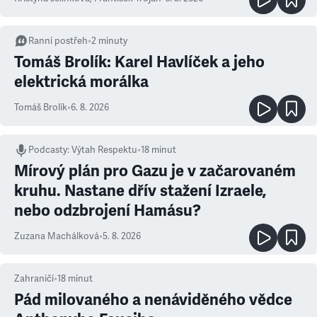
Ranní postřeh
•
2
minuty
Tomáš Brolík: Karel Havlíček a jeho
elektrická morálka
Tomáš Brolík
•
6. 8. 2026
Podcasty
:
Výtah Respektu
•
18 minut
Mírový plán pro Gazu je v začarovaném
kruhu. Nastane dřív stažení Izraele,
nebo odzbrojení Hamásu?
Zuzana Machálková
•
5. 8. 2026
Zahraničí
•
18
minut
Pád milovaného a nenáviděného vědce