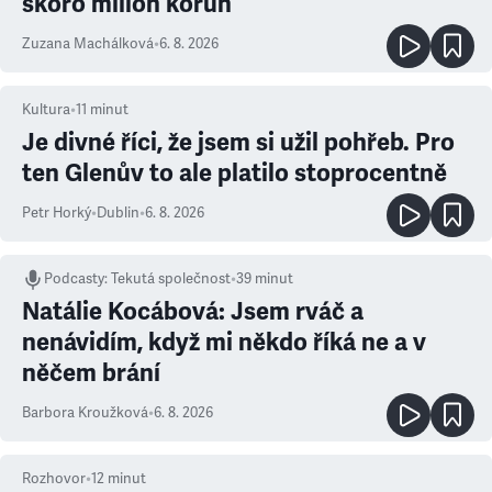
skoro milion korun
Zuzana Machálková
•
6. 8. 2026
Kultura
•
11
minut
Je divné říci, že jsem si užil pohřeb. Pro
ten Glenův to ale platilo stoprocentně
Petr Horký
•
Dublin
•
6. 8. 2026
Podcasty
:
Tekutá společnost
•
39 minut
Natálie Kocábová: Jsem rváč a
nenávidím, když mi někdo říká ne a v
něčem brání
Barbora Kroužková
•
6. 8. 2026
Rozhovor
•
12
minut