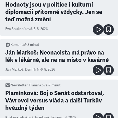
Hodnoty jsou v politice i kulturní
diplomacii přítomné vždycky. Jen se
teď možná změní
Eva Soukeníková
•
6. 8. 2026
Komentář
•
8
minut
Ján Markoš: Neonacista má právo na
lék v lékárně, ale ne na místo v kavárně
Ján Markoš
,
Denník N
•
6. 8. 2026
Newsletter
:
Plamínková
•
7
minut
Plamínková: Boj o Senát odstartoval,
Vávrovci versus vláda a další Turkův
hvězdný týden
Kristýna Jelínková
,
František Trojan
•
6. 8. 2026