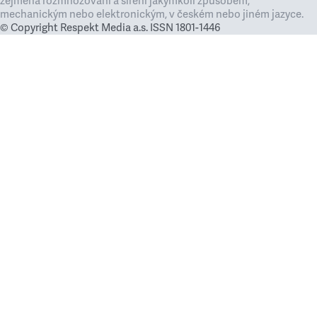
zejména rozmnožování a šíření jakýmkoli způsobem,
mechanickým nebo elektronickým, v českém nebo jiném jazyce.
© Copyright Respekt Media a.s. ISSN 1801-1446