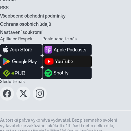
RSS
Všeobecné obchodní podmínky
Ochrana osobních údajů
Nastavení soukromí
Aplikace Respekt
Poslouchejte nás
Sledujte nás
Autorská práva vykonává vydavatel. Bez písemného svolení
vydavatele je zakázáno jakékoli užití částí nebo celku díla,