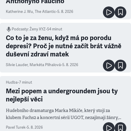
Anthonyho Fauciho
Katherine J. Wu
,
The Atlantic
•
5. 8. 2026
Podcasty
:
Ženy XYZ
•
54 minut
Co to je za ženu, když má po porodu
depresi? Proč je nutné začít brát vážně
duševní zdraví matek
Silvie Lauder
,
Markéta Plíhalová
•
5. 8. 2026
Hudba
•
7
minut
Mezi popem a undergroundem jsou ty
nejlepší věci
Hudebního dramaturga Marka Mikiče, který stojí za
klubem Fuchs2 a koncertní sérií UGOT, nezajímají žánry,
ale atmosféra
Pavel Turek
•
5. 8. 2026