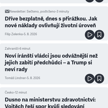
Newsletter
:
Sečteno, podtrženo
•
3
minuty
Dříve bezplatně, dnes s přirážkou. Jak
nové náklady ovlivňují životní úroveň
Filip Zelenka
•
5. 8. 2026
Zahraničí
•
6
minut
Noví íránští vládci jsou odvážnější než
jejich zabití předchůdci – a Trump si
neví rady
Tomáš Lindner
•
5. 8. 2026
Česko
•
12
minut
Dusno na ministerstvu zdravotnictví:
Vojtěch řeší spor kvůli sledování