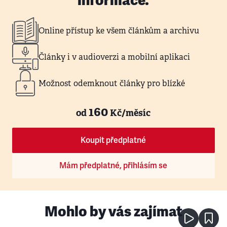
informace.
Online přístup ke všem článkům a archivu
Články i v audioverzi a mobilní aplikaci
Možnost odemknout články pro blízké
160
od
Kč/měsíc
Koupit předplatné
Mám předplatné, přihlásím se
Mohlo by vás zajímat