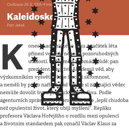
Civilizace
•
26. 6. 2005
•
4
minuty
Kaleidoskop
Petr Jakeš
K
onec akademického roku a začátek léta
přinesl ve vědě několik pozoruhodných
událostí. Začněme na domácí půdě: pan
prezident navštívil Akademii věd, aby
výzkumníkům vysvětlil, že je šlechtí skromnost,
a neměli by proto naříkat nad tím, že si začínající vědec
nemůže dovolit byt a prakticky ani rodinu. Podle
agenturních zpráv doslova prohlásil, že je „lepší chudoba
než opulentní život, který ubíjí myšlení“. Repliku
profesora Václava Hořejšího o rozdílu mezi opulencí
a životním standardem pak označil Václav Klaus za