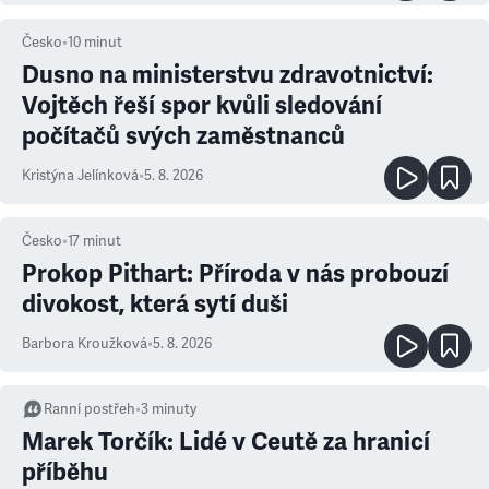
Česko
•
10
minut
Dusno na ministerstvu zdravotnictví:
Vojtěch řeší spor kvůli sledování
počítačů svých zaměstnanců
Kristýna Jelínková
•
5. 8. 2026
Česko
•
17
minut
Prokop Pithart: Příroda v nás probouzí
divokost, která sytí duši
Barbora Kroužková
•
5. 8. 2026
Ranní postřeh
•
3
minuty
Marek Torčík: Lidé v Ceutě za hranicí
příběhu