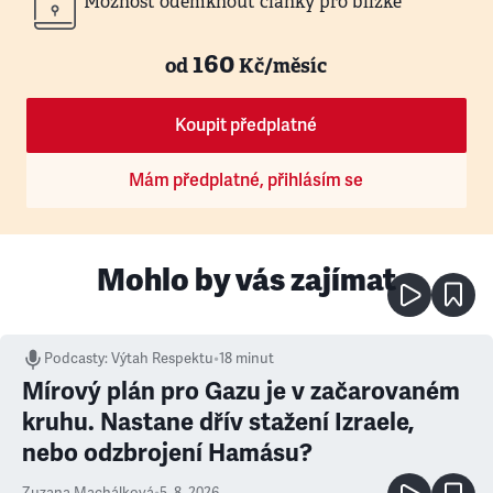
Možnost odemknout články pro blízké
160
od
Kč/měsíc
Koupit předplatné
Mám předplatné, přihlásím se
Mohlo by vás zajímat
Podcasty
:
Výtah Respektu
•
18 minut
Mírový plán pro Gazu je v začarovaném
kruhu. Nastane dřív stažení Izraele,
nebo odzbrojení Hamásu?