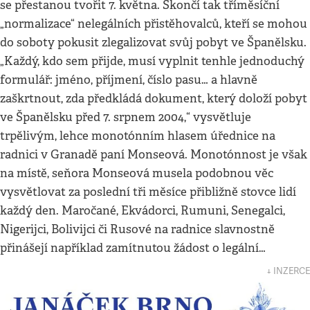
se přestanou tvořit 7. května. Skončí tak tříměsíční
„normalizace“ nelegálních přistěhovalců, kteří se mohou
do soboty pokusit zlegalizovat svůj pobyt ve Španělsku.
„Každý, kdo sem přijde, musí vyplnit tenhle jednoduchý
formulář: jméno, příjmení, číslo pasu… a hlavně
zaškrtnout, zda předkládá dokument, který doloží pobyt
ve Španělsku před 7. srpnem 2004,“ vysvětluje
trpělivým, lehce monotónním hlasem úřednice na
radnici v Granadě paní Monseová. Monotónnost je však
na místě, seňora Monseová musela podobnou věc
vysvětlovat za poslední tři měsíce přibližně stovce lidí
každý den. Maročané, Ekvádorci, Rumuni, Senegalci,
Nigerijci, Bolivijci či Rusové na radnice slavnostně
přinášejí například zamítnutou žádost o legální…
↓ INZERCE