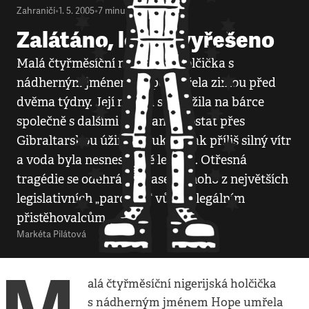
Zahraničí
•
1. 5. 2005
•
7
minut
Zalátáno, leč nevyřešeno
Malá čtyřměsíční nigerijská holčička s
nádherným jménem Hope umřela zimou před
dvěma týdny. Její matka se snažila na bárce
společně s dalšími imigranty dostat přes
Gibraltarskou úžinu. Foukal však příliš silný vítr
a voda byla nesnesitelně ledová. Otřesná
tragédie se odehrála v čase jednoho z největších
legislativních „pardonů“ vůči nelegálním
přistěhovalcům.
Markéta Pilátová
alá čtyřměsíční nigerijská holčička
s nádherným jménem Hope umřela