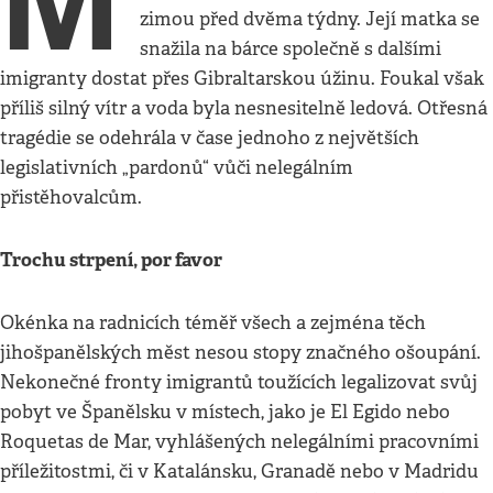
M
zimou před dvěma týdny. Její matka se
snažila na bárce společně s dalšími
imigranty dostat přes Gibraltarskou úžinu. Foukal však
příliš silný vítr a voda byla nesnesitelně ledová. Otřesná
tragédie se odehrála v čase jednoho z největších
legislativních „pardonů“ vůči nelegálním
přistěhovalcům.
Trochu strpení, por favor
Okénka na radnicích téměř všech a zejména těch
jihošpanělských měst nesou stopy značného ošoupání.
Nekonečné fronty imigrantů toužících legalizovat svůj
pobyt ve Španělsku v místech, jako je El Egido nebo
Roquetas de Mar, vyhlášených nelegálními pracovními
příležitostmi, či v Katalánsku, Granadě nebo v Madridu