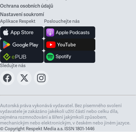
Ochrana osobních údajů
Nastavení soukromí
Aplikace Respekt
Poslouchejte nás
Sledujte nás
Autorská práva vykonává vydavatel. Bez písemného svolení
vydavatele je zakázáno jakékoli užití částí nebo celku díla,
zejména rozmnožování a šíření jakýmkoli způsobem,
mechanickým nebo elektronickým, v českém nebo jiném jazyce.
© Copyright Respekt Media a.s. ISSN 1801-1446