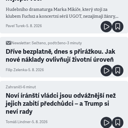
Hudebního dramaturga Marka Mikiče, který stojí za
klubem Fuchs2 a koncertní sérií UGOT, nezajímají žánry,
ale atmosféra
Pavel Turek
•
5. 8. 2026
Newsletter
:
Sečteno, podtrženo
•
3
minuty
Dříve bezplatně, dnes s přirážkou. Jak
nové náklady ovlivňují životní úroveň
Filip Zelenka
•
5. 8. 2026
Zahraničí
•
6
minut
Noví íránští vládci jsou odvážnější než
jejich zabití předchůdci – a Trump si
neví rady
Tomáš Lindner
•
5. 8. 2026