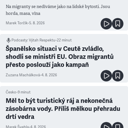
Na migranty se nedíváme jako na lidské bytosti. Jsou
horda, masa, vlna
Marek Torčík
•
5. 8. 2026
Podcasty
:
Výtah Respektu
•
22 minut
Španělsko situaci v Ceutě zvládlo,
shodli se ministři EU. Obraz migrantů
přesto poslouží jako kampaň
Zuzana Machálková
•
4. 8. 2026
Česko
•
9
minut
Měl to být turistický ráj a nekonečná
zásobárna vody. Příliš mělkou přehradu
drtí vedra
Marek Švehla
•
4. 8. 2026