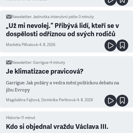
Newsletter
:
Jednotka intenzivní péče
•
3
minuty
„Už mi nevolej.“ Přibývá lidí, kteří se v
dospělosti odříznou od svých rodičů
Markéta Plíhalová
•
4. 8. 2026
Newsletter
:
Garrigue
•
4
minuty
Je klimatizace pravicová?
Garrigue: Jak požáry a vedra mění politickou debatu na
jihu Evropy
Magdaléna Fajtová
,
Dominika Perlínová
•
4. 8. 2026
Historie
•
11
minut
Kdo si objednal vraždu Václava III.