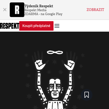
Týdeník Respekt
×
ZOBRAZIT
Respekt Media
ZDARMA - na Google Play
Koupit předplatné