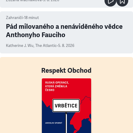
Zuzana Machálková
•
5. 8. 2026
Zahraničí
•
18
minut
Pád milovaného a nenáviděného vědce
Anthonyho Fauciho
Katherine J. Wu
,
The Atlantic
•
5. 8. 2026
Respekt Obchod