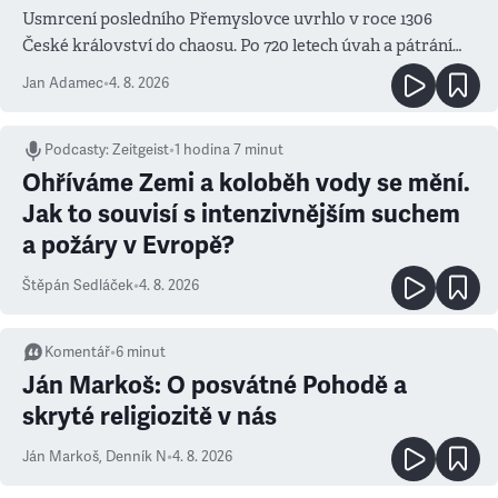
Usmrcení posledního Přemyslovce uvrhlo v roce 1306
České království do chaosu. Po 720 letech úvah a pátrání
známe jména podezřelých
Jan Adamec
•
4. 8. 2026
Podcasty
:
Zeitgeist
•
1 hodina 7 minut
Ohříváme Zemi a koloběh vody se mění.
Jak to souvisí s intenzivnějším suchem
a požáry v Evropě?
Štěpán Sedláček
•
4. 8. 2026
Komentář
•
6
minut
Ján Markoš: O posvátné Pohodě a
skryté religiozitě v nás
Ján Markoš
,
Denník N
•
4. 8. 2026