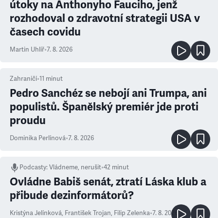
útoky na Anthonyho Fauciho, jenž
rozhodoval o zdravotní strategii USA v
časech covidu
Martin Uhlíř
•
7. 8. 2026
Zahraničí
•
11
minut
Pedro Sanchéz se nebojí ani Trumpa, ani
populistů. Španělský premiér jde proti
proudu
Dominika Perlínová
•
7. 8. 2026
Podcasty
:
Vládneme, nerušit
•
42 minut
Ovládne Babiš senát, ztratí Láska klub a
přibude dezinformátorů?
Kristýna Jelínková
,
František Trojan
,
Filip Zelenka
•
7. 8. 2026