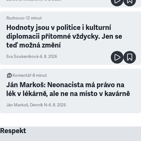
Rozhovor
•
12
minut
Hodnoty jsou v politice i kulturní
diplomacii přítomné vždycky. Jen se
teď možná změní
Eva Soukeníková
•
6. 8. 2026
Komentář
•
8
minut
Ján Markoš: Neonacista má právo na
lék v lékárně, ale ne na místo v kavárně
Ján Markoš
,
Denník N
•
6. 8. 2026
Respekt