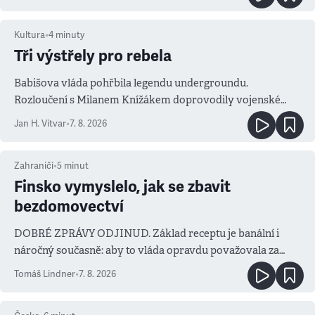
Kultura
•
4
minuty
Tři výstřely pro rebela
Babišova vláda pohřbila legendu undergroundu.
Rozloučení s Milanem Knížákem doprovodily vojenské
salvy i kritika pokrokářů
Jan H. Vitvar
•
7. 8. 2026
Zahraničí
•
5
minut
Finsko vymyslelo, jak se zbavit
bezdomovectví
DOBRÉ ZPRÁVY ODJINUD. Základ receptu je banální i
náročný současně: aby to vláda opravdu považovala za
prioritu
Tomáš Lindner
•
7. 8. 2026