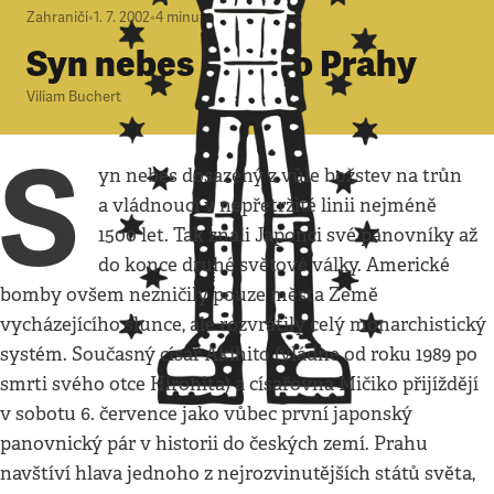
Zahraničí
•
1. 7. 2002
•
4
minuty
Syn nebes míří do Prahy
Viliam Buchert
S
yn nebes dosazený z vůle božstev na trůn
a vládnoucí v nepřetržité linii nejméně
1500 let. Tak znali Japonci své panovníky až
do konce druhé světové války. Americké
bomby ovšem nezničily pouze města Země
vycházejícího slunce, ale rozvrátily celý monarchistický
systém. Současný císař Akihito (vládne od roku 1989 po
smrti svého otce Hirohita) a císařovna Mičiko přijíždějí
v sobotu 6. července jako vůbec první japonský
panovnický pár v historii do českých zemí. Prahu
navštíví hlava jednoho z nejrozvinutějších států světa,