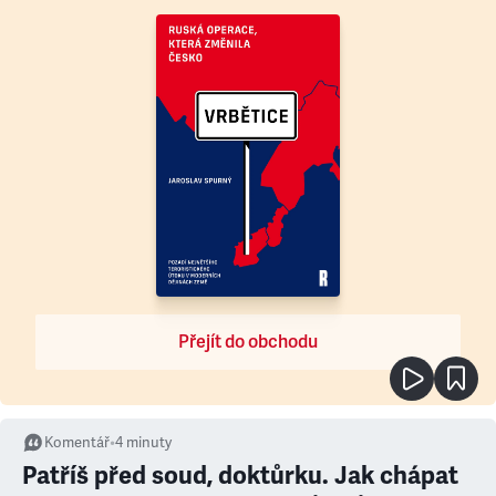
Přejít do obchodu
Komentář
•
4
minuty
Patříš před soud, doktůrku. Jak chápat