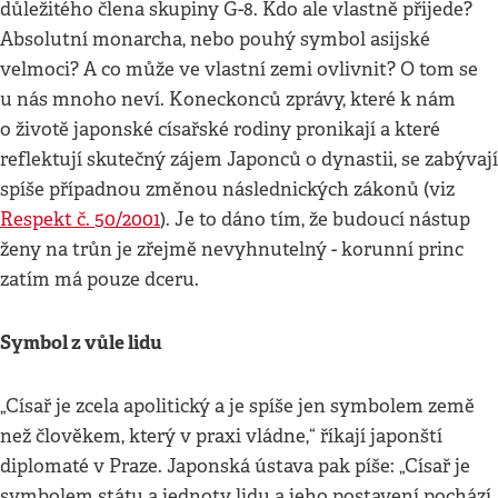
důležitého člena skupiny G-8. Kdo ale vlastně přijede?
Absolutní monarcha, nebo pouhý symbol asijské
velmoci? A co může ve vlastní zemi ovlivnit? O tom se
u nás mnoho neví. Koneckonců zprávy, které k nám
o životě japonské císařské rodiny pronikají a které
reflektují skutečný zájem Japonců o dynastii, se zabývají
spíše případnou změnou následnických zákonů (viz
Respekt č. 50/2001
). Je to dáno tím, že budoucí nástup
ženy na trůn je zřejmě nevyhnutelný - korunní princ
zatím má pouze dceru.
Symbol z vůle lidu
„Císař je zcela apolitický a je spíše jen symbolem země
než člověkem, který v praxi vládne,“ říkají japonští
diplomaté v Praze. Japonská ústava pak píše: „Císař je
symbolem státu a jednoty lidu a jeho postavení pochází