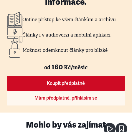
informace.
Online přístup ke všem článkům a archivu
Články i v audioverzi a mobilní aplikaci
Možnost odemknout články pro blízké
160
od
Kč/měsíc
Koupit předplatné
Mám předplatné, přihlásím se
Mohlo by vás zajímat