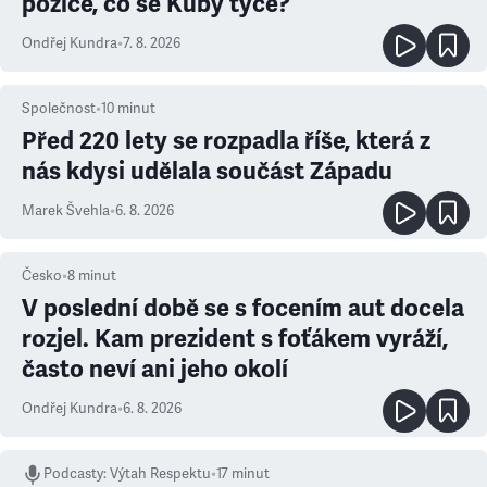
pozice, co se Kuby týče?
Ondřej Kundra
•
7. 8. 2026
Společnost
•
10
minut
Před 220 lety se rozpadla říše, která z
nás kdysi udělala součást Západu
Marek Švehla
•
6. 8. 2026
Česko
•
8
minut
V poslední době se s focením aut docela
rozjel. Kam prezident s foťákem vyráží,
často neví ani jeho okolí
Ondřej Kundra
•
6. 8. 2026
Podcasty
:
Výtah Respektu
•
17 minut