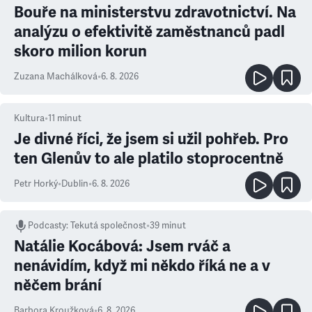
Bouře na ministerstvu zdravotnictví. Na
analýzu o efektivitě zaměstnanců padl
skoro milion korun
Zuzana Machálková
•
6. 8. 2026
Kultura
•
11
minut
Je divné říci, že jsem si užil pohřeb. Pro
ten Glenův to ale platilo stoprocentně
Petr Horký
•
Dublin
•
6. 8. 2026
Podcasty
:
Tekutá společnost
•
39 minut
Natálie Kocábová: Jsem rváč a
nenávidím, když mi někdo říká ne a v
něčem brání
Barbora Kroužková
•
6. 8. 2026