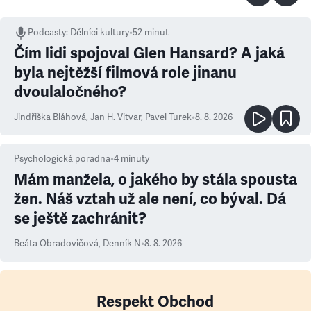
Podcasty
:
Dělníci kultury
•
52 minut
Čím lidi spojoval Glen Hansard? A jaká
byla nejtěžší filmová role jinanu
dvoulaločného?
Jindřiška Bláhová
,
Jan H. Vitvar
,
Pavel Turek
•
8. 8. 2026
Psychologická poradna
•
4
minuty
Mám manžela, o jakého by stála spousta
žen. Náš vztah už ale není, co býval. Dá
se ještě zachránit?
Beáta Obradovičová
,
Denník N
•
8. 8. 2026
Respekt Obchod