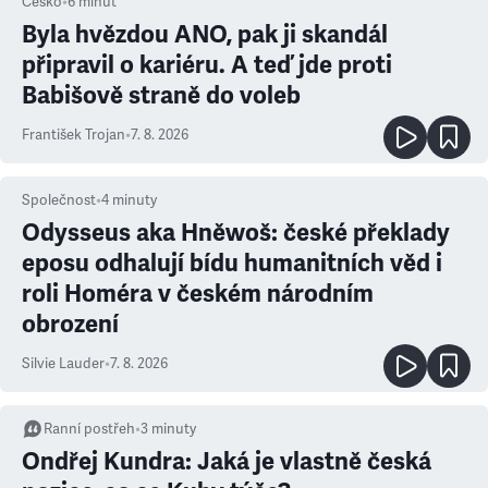
Česko
•
6
minut
Byla hvězdou ANO, pak ji skandál
připravil o kariéru. A teď jde proti
Babišově straně do voleb
František Trojan
•
7. 8. 2026
Společnost
•
4
minuty
Odysseus aka Hněwoš: české překlady
eposu odhalují bídu humanitních věd i
roli Homéra v českém národním
obrození
Silvie Lauder
•
7. 8. 2026
Ranní postřeh
•
3
minuty
Ondřej Kundra: Jaká je vlastně česká