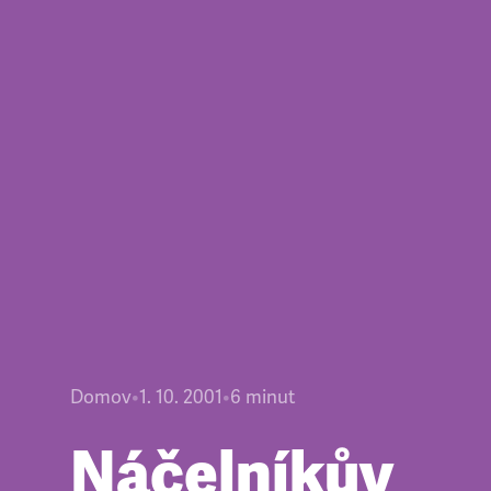
Domov
•
1. 10. 2001
•
6
minut
Náčelníkův