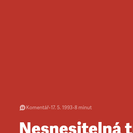
Komentář
•
17. 5. 1993
•
8
minut
Nesnesitelná t