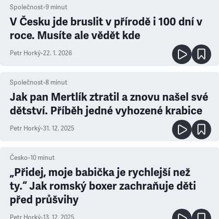
Společnost
•
9
minut
V Česku jde bruslit v přírodě i 100 dní v
roce. Musíte ale vědět kde
Petr Horký
•
22. 1. 2026
Společnost
•
8
minut
Jak pan Mertlík ztratil a znovu našel své
dětství. Příběh jedné vyhozené krabice
Petr Horký
•
31. 12. 2025
Česko
•
10
minut
„Přidej, moje babička je rychlejší než
ty.“ Jak romský boxer zachraňuje děti
před průšvihy
Petr Horký
•
13. 12. 2025