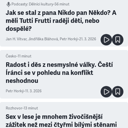
Podcasty
:
Dělníci kultury
•
56 minut
Jak se stal z pana Nikdo pan Někdo? A
měli Tutti Frutti raději děti, nebo
dospělé?
Jan H. Vitvar
,
Jindřiška Bláhová
,
Petr Horký
•
21. 3. 2026
Česko
•
11
minut
Radost i děs z nesmyslné války. Čeští
Íránci se v pohledu na konflikt
neshodnou
Petr Horký
•
11. 3. 2026
Rozhovor
•
13
minut
Sex v lese je mnohem živočišnější
zážitek než mezi čtyřmi bílými stěnami