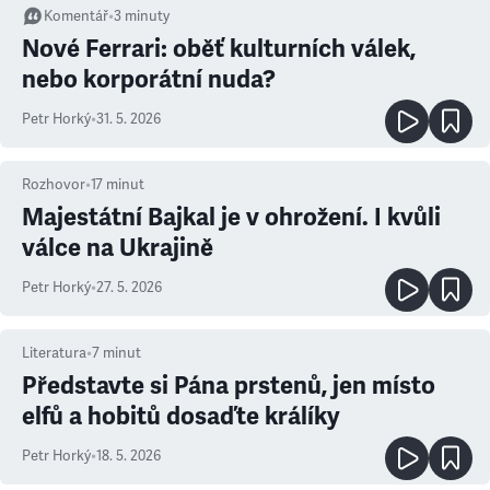
Komentář
•
3
minuty
Nové Ferrari: oběť kulturních válek,
nebo korporátní nuda?
Petr Horký
•
31. 5. 2026
Rozhovor
•
17
minut
Majestátní Bajkal je v ohrožení. I kvůli
válce na Ukrajině
Petr Horký
•
27. 5. 2026
Literatura
•
7
minut
Představte si Pána prstenů, jen místo
elfů a hobitů dosaďte králíky
Petr Horký
•
18. 5. 2026