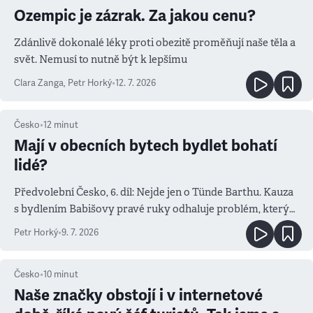
Ozempic je zázrak. Za jakou cenu?
Zdánlivě dokonalé léky proti obezitě proměňují naše těla a
svět. Nemusí to nutně být k lepšímu
Clara Zanga
,
Petr Horký
•
12. 7. 2026
Česko
•
12
minut
Mají v obecních bytech bydlet bohatí
lidé?
Předvolební Česko, 6. díl: Nejde jen o Tünde Barthu. Kauza
s bydlením Babišovy pravé ruky odhaluje problém, který
řeší celá Praha
Petr Horký
•
9. 7. 2026
Česko
•
10
minut
Naše značky obstojí i v internetové