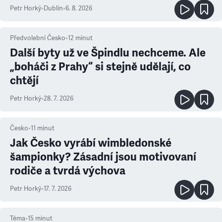
Petr Horký
•
Dublin
•
6. 8. 2026
Předvolební Česko
•
12
minut
Další byty už ve Špindlu nechceme. Ale
„boháči z Prahy“ si stejně udělají, co
chtějí
Petr Horký
•
28. 7. 2026
Česko
•
11
minut
Jak Česko vyrábí wimbledonské
šampionky? Zásadní jsou motivovaní
rodiče a tvrdá výchova
Petr Horký
•
17. 7. 2026
Téma
•
15
minut