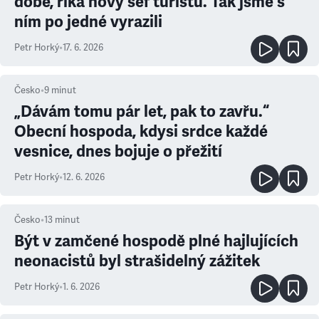
době, říká nový šéf turistů. Tak jsme s
ním po jedné vyrazili
Petr Horký
•
17. 6. 2026
Česko
•
9
minut
„Dávám tomu pár let, pak to zavřu.“
Obecní hospoda, kdysi srdce každé
vesnice, dnes bojuje o přežití
Petr Horký
•
12. 6. 2026
Česko
•
13
minut
Být v zamčené hospodě plné hajlujících
neonacistů byl strašidelný zážitek
Petr Horký
•
1. 6. 2026