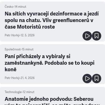
Česko
•
14
minut
Na sítích vyvracejí dezinformace a jezdí
spolu na chatu. Vliv greenfluencerů v
čase Motoristů roste
Petr Horký
•
12. 5. 2026
Společnost
•
15
minut
Paní přicházely a vybíraly si
zaměstnankyně. Podobalo se to koupi
koně
Petr Horký
•
21. 4. 2026
Technologie
•
12
minut
Anatomie jednoho podvodu: Seberou