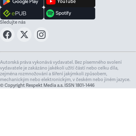
Sledujte nás
Autorská práva vykonává vydavatel. Bez písemného svolení
vydavatele je zakázáno jakékoli užití částí nebo celku díla,
zejména rozmnožování a šíření jakýmkoli způsobem,
mechanickým nebo elektronickým, v českém nebo jiném jazyce.
© Copyright Respekt Media a.s. ISSN 1801-1446