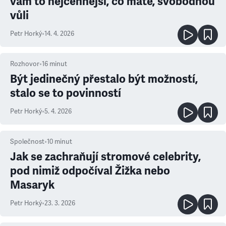
vám to nejcennější, co máte, svobodnou
vůli
Petr Horký
•
14. 4. 2026
Rozhovor
•
16
minut
Být jedinečný přestalo být možností,
stalo se to povinností
Petr Horký
•
5. 4. 2026
Společnost
•
10
minut
Jak se zachraňují stromové celebrity,
pod nimiž odpočíval Žižka nebo
Masaryk
Petr Horký
•
23. 3. 2026