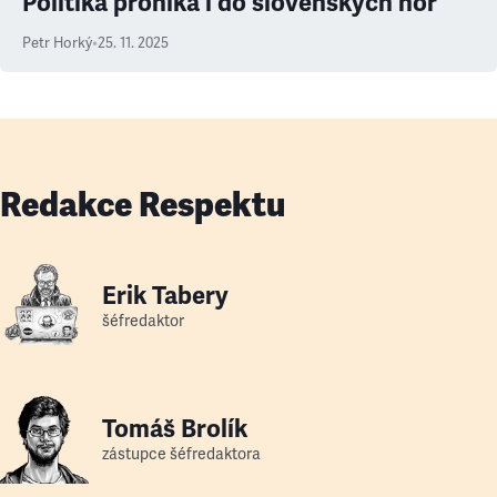
Politika proniká i do slovenských hor
Petr Horký
•
25. 11. 2025
Redakce Respektu
Erik Tabery
šéfredaktor
Tomáš Brolík
zástupce šéfredaktora