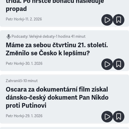
třída. Po hrstce boháčů následuje
propad
Petr Horký
•
11. 2. 2026
Podcasty
:
Veřejné debaty
•
1 hodina 41 minut
Máme za sebou čtvrtinu 21. století.
Změnilo se Česko k lepšímu?
Petr Horký
•
30. 1. 2026
Zahraničí
•
10
minut
Oscara za dokumentární film získal
dánsko-český dokument Pan Nikdo
proti Putinovi
Petr Horký
•
29. 1. 2026