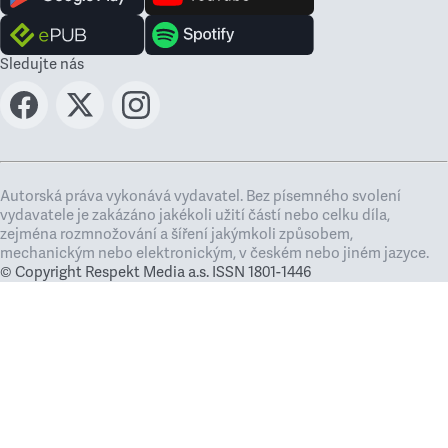
Sledujte nás
Autorská práva vykonává vydavatel. Bez písemného svolení
vydavatele je zakázáno jakékoli užití částí nebo celku díla,
zejména rozmnožování a šíření jakýmkoli způsobem,
mechanickým nebo elektronickým, v českém nebo jiném jazyce.
© Copyright Respekt Media a.s. ISSN 1801-1446