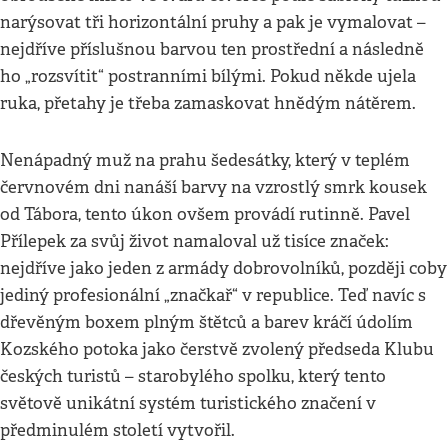
narýsovat tři horizontální pruhy a pak je vymalovat –
nejdříve příslušnou barvou ten prostřední a následně
ho „rozsvítit“ postranními bílými. Pokud někde ujela
ruka, přetahy je třeba zamaskovat hnědým nátěrem.
Nenápadný muž na prahu šedesátky, který v teplém
červnovém dni nanáší barvy na vzrostlý smrk kousek
od Tábora, tento úkon ovšem provádí rutinně. Pavel
Přílepek za svůj život namaloval už tisíce značek:
nejdříve jako jeden z armády dobrovolníků, později coby
jediný profesionální „značkař“ v republice. Teď navíc s
dřevěným boxem plným štětců a barev kráčí údolím
Kozského potoka jako čerstvě zvolený předseda Klubu
českých turistů – starobylého spolku, který tento
světově unikátní systém turistického značení v
předminulém století vytvořil.