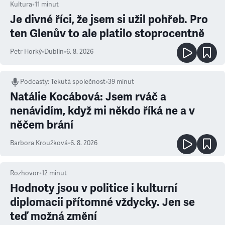
Kultura
•
11
minut
Je divné říci, že jsem si užil pohřeb. Pro
ten Glenův to ale platilo stoprocentně
Petr Horký
•
Dublin
•
6. 8. 2026
Podcasty
:
Tekutá společnost
•
39 minut
Natálie Kocábová: Jsem rváč a
nenávidím, když mi někdo říká ne a v
něčem brání
Barbora Kroužková
•
6. 8. 2026
Rozhovor
•
12
minut
Hodnoty jsou v politice i kulturní
diplomacii přítomné vždycky. Jen se
teď možná změní