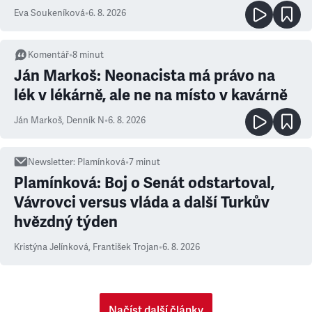
Eva Soukeníková
•
6. 8. 2026
Komentář
•
8
minut
Ján Markoš: Neonacista má právo na
lék v lékárně, ale ne na místo v kavárně
Ján Markoš
,
Denník N
•
6. 8. 2026
Newsletter
:
Plamínková
•
7
minut
Plamínková: Boj o Senát odstartoval,
Vávrovci versus vláda a další Turkův
hvězdný týden
Kristýna Jelínková
,
František Trojan
•
6. 8. 2026
Načíst další články