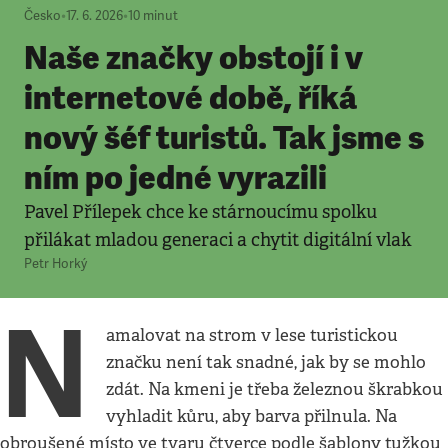
Česko
•
17. 6. 2026
•
10
minut
Naše značky obstojí i v
internetové době, říká
nový šéf turistů. Tak jsme s
ním po jedné vyrazili
Pavel Přílepek chce ke stárnoucímu spolku
přilákat mladou generaci a chytit digitální vlak
Petr Horký
N
amalovat na strom v lese turistickou
značku není tak snadné, jak by se mohlo
zdát. Na kmeni je třeba železnou škrabkou
vyhladit kůru, aby barva přilnula. Na
obroušené místo ve tvaru čtverce podle šablony tužkou