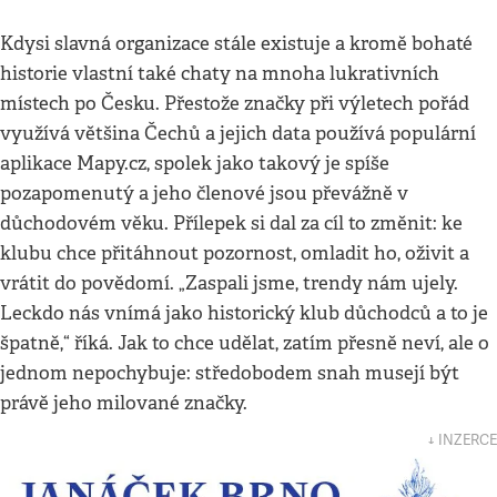
Kdysi slavná organizace stále existuje a kromě bohaté
historie vlastní také chaty na mnoha lukrativních
místech po Česku. Přestože značky při výletech pořád
využívá většina Čechů a jejich data používá populární
aplikace Mapy.cz, spolek jako takový je spíše
pozapomenutý a jeho členové jsou převážně v
důchodovém věku. Přílepek si dal za cíl to změnit: ke
klubu chce přitáhnout pozornost, omladit ho, oživit a
vrátit do povědomí. „Zaspali jsme, trendy nám ujely.
Leckdo nás vnímá jako historický klub důchodců a to je
špatně,“ říká. Jak to chce udělat, zatím přesně neví, ale o
jednom nepochybuje: středobodem snah musejí být
právě jeho milované značky.
↓ INZERCE