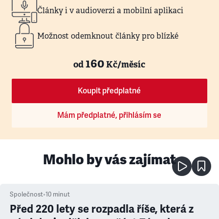
Články i v audioverzi a mobilní aplikaci
Možnost odemknout články pro blízké
160
od
Kč/měsíc
Koupit předplatné
Mám předplatné, přihlásím se
Mohlo by vás zajímat
Společnost
•
10
minut
Před 220 lety se rozpadla říše, která z