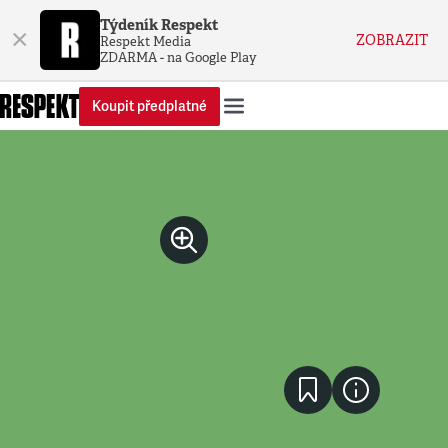
Týdeník Respekt
×
ZOBRAZIT
Respekt Media
ZDARMA - na Google Play
Koupit předplatné