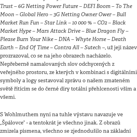
Trust – 6G Netting Power Future – DEFI Boom – To The
Moon – Global Hero – 3G Netting Owner Ower – Bull
Market Run Fun – Star Link – 10 000 % – CO2 – Black
Market Hype – Mars Attack Drive – Blue Dragon Fly –
Please Burn Your Nike – DNA – Whyte Horse – Death
Earth – End Of Time – Contra All – Sutech –
, už její název
prozrazoval, co se na jeho obrazech nacházelo.
Nepřeberně namalovaných slov odchycených z
veřejného prostoru, ze kterých v kombinaci s digitálními
symboly a logy sestavoval zprávu o našem zmateném
světě řítícím se do černé díry totální přehlcenosti vším a
všemi.
S Wohlmuthem nyní na tuhle výstavu navazuje ve
„Špálovce“ - a tentokrát je všechno jinak. Z obrazů
zmizela písmena, všechno se zjednodušilo na základní