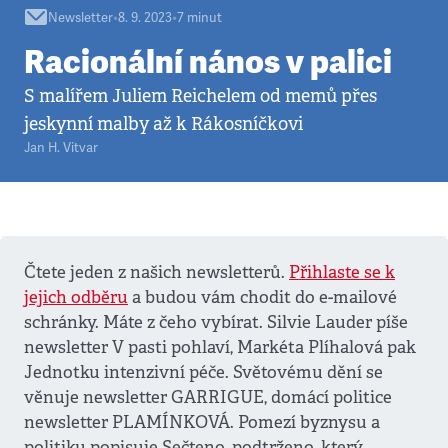
Newsletter
•
8. 9. 2023
•
7
minut
Racionální nános v palici
S malířem Juliem Reichelem od memů přes
jeskynní malby až k Rákosníčkovi
Jan H. Vitvar
Čtete jeden z našich newsletterů.
Přihlaste se k
jejich odběru
a budou vám chodit do e-mailové
schránky. Máte z čeho vybírat. Silvie Lauder píše
newsletter V pasti pohlaví, Markéta Plíhalová pak
Jednotku intenzivní péče. Světovému dění se
věnuje newsletter GARRIGUE, domácí politice
newsletter PLAMÍNKOVÁ. Pomezí byznysu a
politiku popisuje Sečteno, podtrženo, který