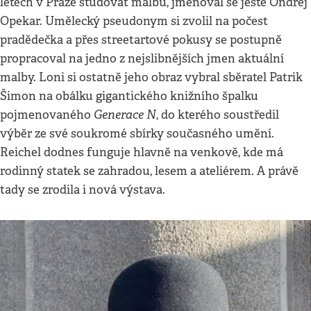
letech v Praze studovat malbu, jmenoval se ještě Ondřej
Opekar. Umělecký pseudonym si zvolil na počest
pradědečka a přes streetartové pokusy se postupně
propracoval na jedno z nejslibnějších jmen aktuální
malby. Loni si ostatně jeho obraz vybral sběratel Patrik
Šimon na obálku gigantického knižního špalku
Generace N
pojmenovaného
, do kterého soustředil
výběr ze své soukromé sbírky současného umění.
Reichel dodnes funguje hlavně na venkově, kde má
rodinný statek se zahradou, lesem a ateliérem. A právě
tady se zrodila i nová výstava.