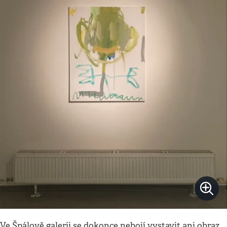
Ve Špálově galerii se dokonce nebojí vystavit ani obraz,