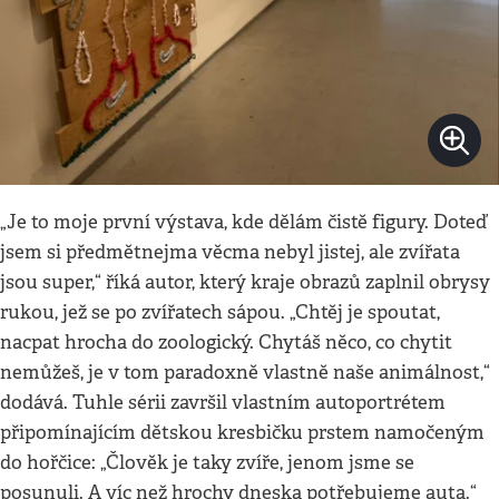
„Je to moje první výstava, kde dělám čistě figury. Doteď
jsem si předmětnejma věcma nebyl jistej, ale zvířata
jsou super,“ říká autor, který kraje obrazů zaplnil obrysy
rukou, jež se po zvířatech sápou. „Chtěj je spoutat,
nacpat hrocha do zoologický. Chytáš něco, co chytit
nemůžeš, je v tom paradoxně vlastně naše animálnost,“
dodává. Tuhle sérii završil vlastním autoportrétem
připomínajícím dětskou kresbičku prstem namočeným
do hořčice: „Člověk je taky zvíře, jenom jsme se
posunuli. A víc než hrochy dneska potřebujeme auta.“