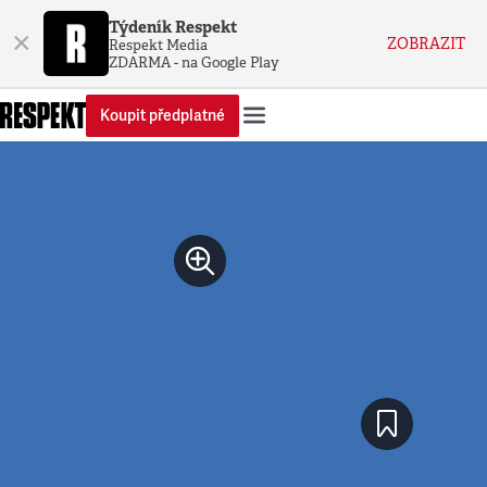
Týdeník Respekt
×
ZOBRAZIT
Respekt Media
ZDARMA - na Google Play
Koupit předplatné