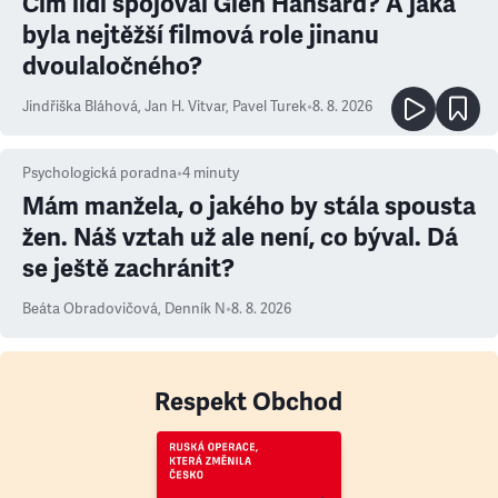
Čím lidi spojoval Glen Hansard? A jaká
byla nejtěžší filmová role jinanu
dvoulaločného?
Jindřiška Bláhová
,
Jan H. Vitvar
,
Pavel Turek
•
8. 8. 2026
Psychologická poradna
•
4
minuty
Mám manžela, o jakého by stála spousta
žen. Náš vztah už ale není, co býval. Dá
se ještě zachránit?
Beáta Obradovičová
,
Denník N
•
8. 8. 2026
Respekt Obchod