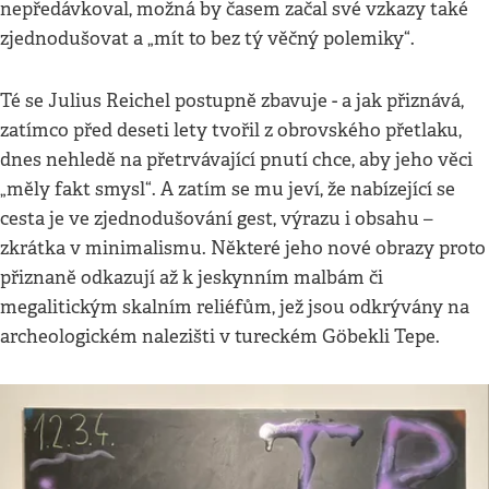
nepředávkoval, možná by časem začal své vzkazy také
zjednodušovat a „mít to bez tý věčný polemiky“.
Té se Julius Reichel postupně zbavuje - a jak přiznává,
zatímco před deseti lety tvořil z obrovského přetlaku,
dnes nehledě na přetrvávající pnutí chce, aby jeho věci
„měly fakt smysl“. A zatím se mu jeví, že nabízející se
cesta je ve zjednodušování gest, výrazu i obsahu –
zkrátka v minimalismu. Některé jeho nové obrazy proto
přiznaně odkazují až k jeskynním malbám či
megalitickým skalním reliéfům, jež jsou odkrývány na
archeologickém nalezišti v tureckém Göbekli Tepe.