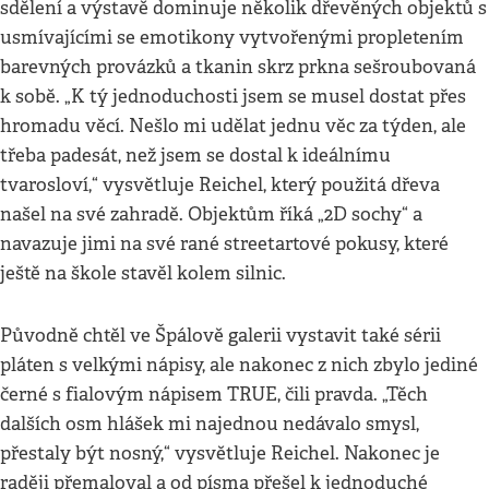
sdělení a výstavě dominuje několik dřevěných objektů s
usmívajícími se emotikony vytvořenými propletením
barevných provázků a tkanin skrz prkna sešroubovaná
k sobě. „K tý jednoduchosti jsem se musel dostat přes
hromadu věcí. Nešlo mi udělat jednu věc za týden, ale
třeba padesát, než jsem se dostal k ideálnímu
tvarosloví,“ vysvětluje Reichel, který použitá dřeva
našel na své zahradě. Objektům říká „2D sochy“ a
navazuje jimi na své rané streetartové pokusy, které
ještě na škole stavěl kolem silnic.
Původně chtěl ve Špálově galerii vystavit také sérii
pláten s velkými nápisy, ale nakonec z nich zbylo jediné
černé s fialovým nápisem TRUE, čili pravda. „Těch
dalších osm hlášek mi najednou nedávalo smysl,
přestaly být nosný,“ vysvětluje Reichel. Nakonec je
raději přemaloval a od písma přešel k jednoduché