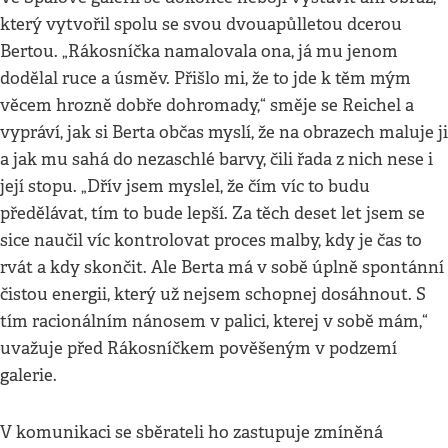
který vytvořil spolu se svou dvouapůlletou dcerou
Bertou. „Rákosníčka namalovala ona, já mu jenom
dodělal ruce a úsměv. Přišlo mi, že to jde k těm mým
věcem hrozně dobře dohromady,“ směje se Reichel a
vypráví, jak si Berta občas myslí, že na obrazech maluje ji
a jak mu sahá do nezaschlé barvy, čili řada z nich nese i
její stopu. „Dřív jsem myslel, že čím víc to budu
předělávat, tím to bude lepší. Za těch deset let jsem se
sice naučil víc kontrolovat proces malby, kdy je čas to
rvát a kdy skončit. Ale Berta má v sobě úplně spontánní
čistou energii, který už nejsem schopnej dosáhnout. S
tím racionálním nánosem v palici, kterej v sobě mám,“
uvažuje před Rákosníčkem pověšeným v podzemí
galerie.
V komunikaci se sběrateli ho zastupuje zmíněná