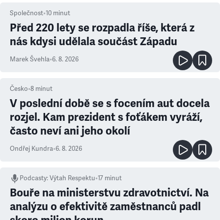
Společnost
•
10
minut
Před 220 lety se rozpadla říše, která z
nás kdysi udělala součást Západu
Marek Švehla
•
6. 8. 2026
Česko
•
8
minut
V poslední době se s focením aut docela
rozjel. Kam prezident s foťákem vyráží,
často neví ani jeho okolí
Ondřej Kundra
•
6. 8. 2026
Podcasty
:
Výtah Respektu
•
17 minut
Bouře na ministerstvu zdravotnictví. Na
analýzu o efektivitě zaměstnanců padl