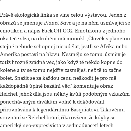
Právě ekologická linka se vine celou výstavou. Jeden z
Planet Save
obrazů se jmenuje
a je na něm usmívající se
emotikon a nápis Fuck Off CO2. Emotikonu z jednoho
oka teče slza, na druhém má monokl. „Člověk s planetou
stejně nebude schopnej nic udělat, jestli se Afrika nebo
Amerika postaví na hlavu. Nesměju se tomu, úsměv je
totiž hrozně zrádná věc, jako když tě někdo kopne do
kolene a ty se tomu nejdřív zasměješ, než tě to začne
bolet. Snažit se za každou cenu neškodit je pro mě
každopádně úplně bazální věc,“ komentuje obraz
Reichel, jehož díla jsou někdy kvůli podobným vzkazům
ponechávaným divákům volně k dekódování
přirovnávána k legendárnímu Basquiatovi. Takovému
srovnání se Reichel brání, říká ovšem, že kdyby se
americký neo-expresivista v sedmadvaceti letech