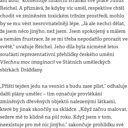
ani auto,“ komentuje finanční stránku své práce Julius
Reichel. A přiznává, že kdyby víc uměl, respektive chtěl
chodit ve zmíněném toxickém tržním prostředí, mohlo
by se mu vést nesrovnatelněji lépe. „Já ale nechci dělat,
že jsem něco jinýho, než jsem. Jsem spokojený s málem
a nemám frustrace, že se mi třeba nepodařilo prorazit ve
světě,“ uvažuje Reichel. Jeho díla byla nicméně letos
součástí reprezentativní přehlídky českého umění
Všechnu moc imaginaci!
ve Státních uměleckých
sbírkách Drážďany.
„Příští tejden jedu na vesnici a budu zase plíst,“ odhaluje
další plány umělec – tím označuje provlékání
zmíněných dřevěných objektů nalezenými látkami,
které by jinak skončily na skládce. „Když začnu malovat,
sežere mě to klidně na půl roku. Když jsem v tom,
neexistuje pro mě nic jinýho,“ zakončuje prohlídku své