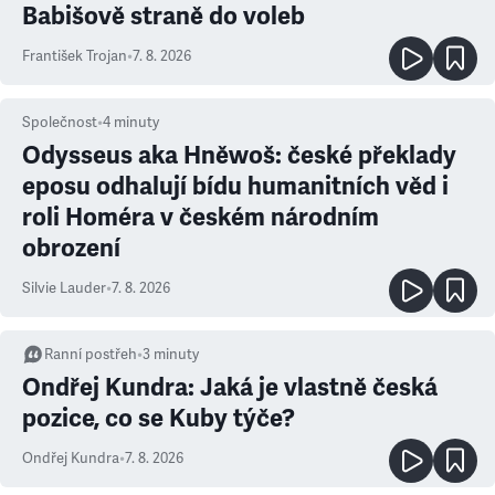
Babišově straně do voleb
František Trojan
•
7. 8. 2026
Společnost
•
4
minuty
Odysseus aka Hněwoš: české překlady
eposu odhalují bídu humanitních věd i
roli Homéra v českém národním
obrození
Silvie Lauder
•
7. 8. 2026
Ranní postřeh
•
3
minuty
Ondřej Kundra: Jaká je vlastně česká
pozice, co se Kuby týče?
Ondřej Kundra
•
7. 8. 2026