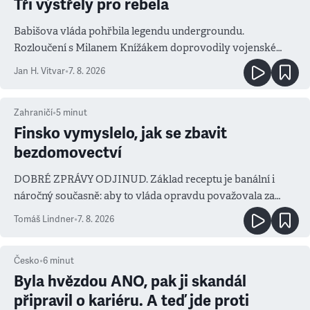
Tři výstřely pro rebela
Babišova vláda pohřbila legendu undergroundu.
Rozloučení s Milanem Knížákem doprovodily vojenské
salvy i kritika pokrokářů
Jan H. Vitvar
•
7. 8. 2026
Zahraničí
•
5
minut
Finsko vymyslelo, jak se zbavit
bezdomovectví
DOBRÉ ZPRÁVY ODJINUD. Základ receptu je banální i
náročný současně: aby to vláda opravdu považovala za
prioritu
Tomáš Lindner
•
7. 8. 2026
Česko
•
6
minut
Byla hvězdou ANO, pak ji skandál
připravil o kariéru. A teď jde proti