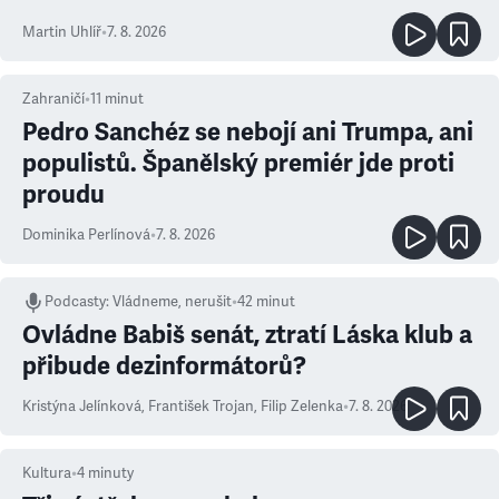
Martin Uhlíř
•
7. 8. 2026
Zahraničí
•
11
minut
Pedro Sanchéz se nebojí ani Trumpa, ani
populistů. Španělský premiér jde proti
proudu
Dominika Perlínová
•
7. 8. 2026
Podcasty
:
Vládneme, nerušit
•
42 minut
Ovládne Babiš senát, ztratí Láska klub a
přibude dezinformátorů?
Kristýna Jelínková
,
František Trojan
,
Filip Zelenka
•
7. 8. 2026
Kultura
•
4
minuty