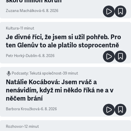
skoro milion korun
Zuzana Machálková
•
6. 8. 2026
Kultura
•
11
minut
Je divné říci, že jsem si užil pohřeb. Pro
ten Glenův to ale platilo stoprocentně
Petr Horký
•
Dublin
•
6. 8. 2026
Podcasty
:
Tekutá společnost
•
39 minut
Natálie Kocábová: Jsem rváč a
nenávidím, když mi někdo říká ne a v
něčem brání
Barbora Kroužková
•
6. 8. 2026
Rozhovor
•
12
minut