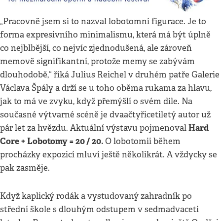
„Pracovně jsem si to nazval lobotomní figurace. Je to
forma expresivního minimalismu, která má být úplně
co nejblbější, co nejvíc zjednodušená, ale zároveň
memově signifikantní, protože memy se zabývám
dlouhodobě,“ říká Julius Reichel v druhém patře Galerie
Václava Špály a drží se u toho oběma rukama za hlavu,
jak to má ve zvyku, když přemýšlí o svém díle. Na
současné výtvarné scéně je dvaačtyřicetiletý autor už
Hard
pár let za hvězdu. Aktuální výstavu pojmenoval
Core + Lobotomy = 20 / 20.
O lobotomii během
procházky expozicí mluví ještě několikrát. A vždycky se
pak zasměje.
Když kaplický rodák a vystudovaný zahradník po
střední škole s dlouhým odstupem v sedmadvaceti