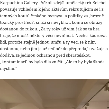
Karpuchina Gallery. Ačkoli zdejší umělecký trh Reichel
považuje vzhledem k jeho aktérům rekrutujícím se i z
temných koutů českého byznysu a politiky za „hrozně
toxický prostředí“, snaží si nevybírat, komu se obrazy
dostanou do rukou. „Za ty roky už vím, jak se ta hra
hraje, že musíš některý věci nevnímat. Nechci kádrovat
lidi, protože stejně jednou umřu a ty věci se k nim
dostanou, nebo jim je už teď někdo přeprodá,“ uvažuje a
dodává, že jedinou ochranou před sběratelskou
„kontaminací“ by bylo díla zničit: „Ale to by byla škoda,
myslím.“