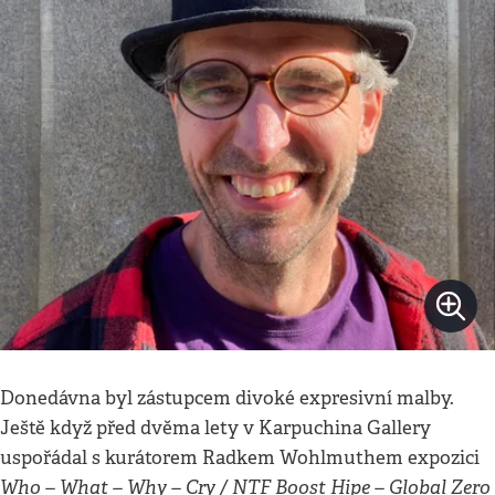
Donedávna byl zástupcem divoké expresivní malby.
Ještě když před dvěma lety v Karpuchina Gallery
uspořádal s kurátorem Radkem Wohlmuthem expozici
Who – What – Why – Cry / NTF Boost Hipe – Global Zero