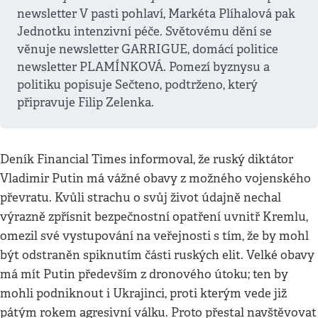
newsletter V pasti pohlaví, Markéta Plíhalová pak
Jednotku intenzivní péče. Světovému dění se
věnuje newsletter GARRIGUE, domácí politice
newsletter PLAMÍNKOVÁ. Pomezí byznysu a
politiku popisuje Sečteno, podtrženo, který
připravuje Filip Zelenka.
Deník Financial Times informoval, že ruský diktátor
Vladimir Putin má vážné obavy z možného vojenského
převratu. Kvůli strachu o svůj život údajně nechal
výrazně zpřísnit bezpečnostní opatření uvnitř Kremlu,
omezil své vystupování na veřejnosti s tím, že by mohl
být odstraněn spiknutím části ruských elit. Velké obavy
má mít Putin především z dronového útoku; ten by
mohli podniknout i Ukrajinci, proti kterým vede již
pátým rokem agresivní válku. Proto přestal navštěvovat