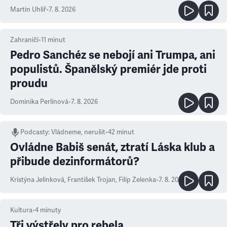
Martin Uhlíř
•
7. 8. 2026
Zahraničí
•
11
minut
Pedro Sanchéz se nebojí ani Trumpa, ani
populistů. Španělský premiér jde proti
proudu
Dominika Perlínová
•
7. 8. 2026
Podcasty
:
Vládneme, nerušit
•
42 minut
Ovládne Babiš senát, ztratí Láska klub a
přibude dezinformátorů?
Kristýna Jelínková
,
František Trojan
,
Filip Zelenka
•
7. 8. 2026
Kultura
•
4
minuty
Tři výstřely pro rebela