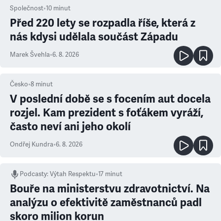
Společnost
•
10
minut
Před 220 lety se rozpadla říše, která z
nás kdysi udělala součást Západu
Marek Švehla
•
6. 8. 2026
Česko
•
8
minut
V poslední době se s focením aut docela
rozjel. Kam prezident s foťákem vyráží,
často neví ani jeho okolí
Ondřej Kundra
•
6. 8. 2026
Podcasty
:
Výtah Respektu
•
17 minut
Bouře na ministerstvu zdravotnictví. Na
analýzu o efektivitě zaměstnanců padl
skoro milion korun