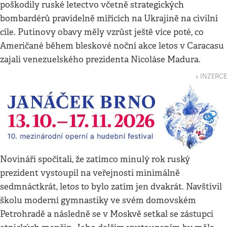
poškodily ruské letectvo včetně strategických
bombardérů pravidelně mířících na Ukrajině na civilní
cíle. Putinovy obavy měly vzrůst ještě více poté, co
Američané během bleskové noční akce letos v Caracasu
zajali venezuelského prezidenta Nicoláse Madura.
↓ INZERCE
Novináři spočítali, že zatímco minulý rok ruský
prezident vystoupil na veřejnosti minimálně
sedmnáctkrát, letos to bylo zatím jen dvakrát. Navštívil
školu moderní gymnastiky ve svém domovském
Petrohradě a následně se v Moskvě setkal se zástupci