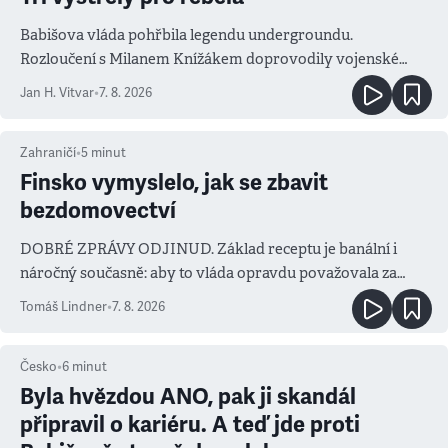
Babišova vláda pohřbila legendu undergroundu.
Rozloučení s Milanem Knížákem doprovodily vojenské
salvy i kritika pokrokářů
Jan H. Vitvar
•
7. 8. 2026
Zahraničí
•
5
minut
Finsko vymyslelo, jak se zbavit
bezdomovectví
DOBRÉ ZPRÁVY ODJINUD. Základ receptu je banální i
náročný současně: aby to vláda opravdu považovala za
prioritu
Tomáš Lindner
•
7. 8. 2026
Česko
•
6
minut
Byla hvězdou ANO, pak ji skandál
připravil o kariéru. A teď jde proti