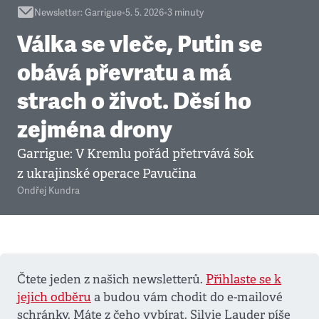
Newsletter
:
Garrigue
•
5. 5. 2026
•
3
minuty
Válka se vleče, Putin se
obává převratu a má
strach o život. Děsí ho
zejména drony
Garrigue: V Kremlu pořád přetrvává šok
z ukrajinské operace Pavučina
Ondřej Kundra
Čtete jeden z našich newsletterů.
Přihlaste se k
jejich odběru
a budou vám chodit do e-mailové
schránky. Máte z čeho vybírat. Silvie Lauder píše