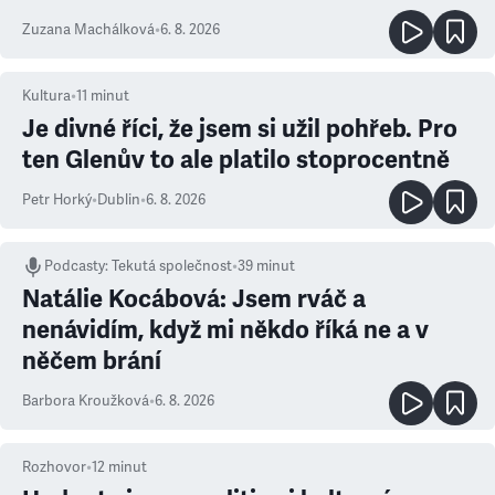
Zuzana Machálková
•
6. 8. 2026
Kultura
•
11
minut
Je divné říci, že jsem si užil pohřeb. Pro
ten Glenův to ale platilo stoprocentně
Petr Horký
•
Dublin
•
6. 8. 2026
Podcasty
:
Tekutá společnost
•
39 minut
Natálie Kocábová: Jsem rváč a
nenávidím, když mi někdo říká ne a v
něčem brání
Barbora Kroužková
•
6. 8. 2026
Rozhovor
•
12
minut