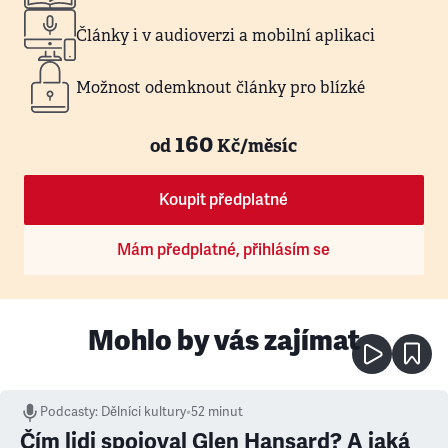
Články i v audioverzi a mobilní aplikaci
Možnost odemknout články pro blízké
160
od
Kč/měsíc
Koupit předplatné
Mám předplatné, přihlásím se
Mohlo by vás zajímat
Podcasty
:
Dělníci kultury
•
52 minut
Čím lidi spojoval Glen Hansard? A jaká