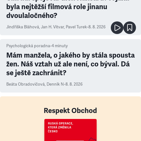
byla nejtěžší filmová role jinanu
dvoulaločného?
Jindřiška Bláhová
,
Jan H. Vitvar
,
Pavel Turek
•
8. 8. 2026
Psychologická poradna
•
4
minuty
Mám manžela, o jakého by stála spousta
žen. Náš vztah už ale není, co býval. Dá
se ještě zachránit?
Beáta Obradovičová
,
Denník N
•
8. 8. 2026
Respekt Obchod