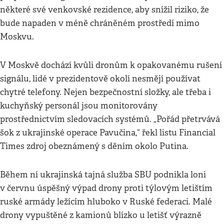
některé své venkovské rezidence, aby snížil riziko, že
bude napaden v méně chráněném prostředí mimo
Moskvu.
V Moskvě dochází kvůli dronům k opakovanému rušení
signálu, lidé v prezidentově okolí nesmějí používat
chytré telefony. Nejen bezpečnostní složky, ale třeba i
kuchyňský personál jsou monitorovány
prostřednictvím sledovacích systémů. „Pořád přetrvává
šok z ukrajinské operace Pavučina,“ řekl listu Financial
Times zdroj obeznámený s děním okolo Putina.
Během ní ukrajinská tajná služba SBU podnikla loni
v červnu úspěšný výpad drony proti týlovým letištím
ruské armády ležícím hluboko v Ruské federaci. Malé
drony vypuštěné z kamionů blízko u letišť výrazně