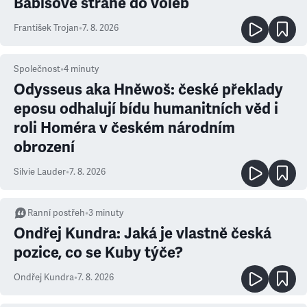
Babišově straně do voleb
František Trojan
•
7. 8. 2026
Společnost
•
4
minuty
Odysseus aka Hněwoš: české překlady
eposu odhalují bídu humanitních věd i
roli Homéra v českém národním
obrození
Silvie Lauder
•
7. 8. 2026
Ranní postřeh
•
3
minuty
Ondřej Kundra: Jaká je vlastně česká
pozice, co se Kuby týče?
Ondřej Kundra
•
7. 8. 2026