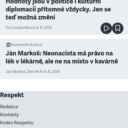
Hodnoty jsou v politice i kulturní
diplomacii přítomné vždycky. Jen se
teď možná změní
Eva Soukeníková
•
6. 8. 2026
Komentář
•
8
minut
Ján Markoš: Neonacista má právo na
lék v lékárně, ale ne na místo v kavárně
Ján Markoš
,
Denník N
•
6. 8. 2026
Respekt
Redakce
Kontakty
Kodex Respektu